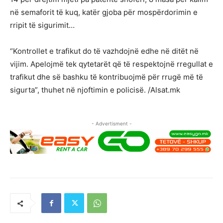
në semaforit të kuq, katër gjoba për mospërdorimin e
rripit të sigurimit…
“Kontrollet e trafikut do të vazhdojnë edhe në ditët në
vijim. Apelojmë tek qytetarët që të respektojnë rregullat e
trafikut dhe së bashku të kontribuojmë për rrugë më të
sigurta”, thuhet në njoftimin e policisë. /Alsat.mk
- Advertisment -