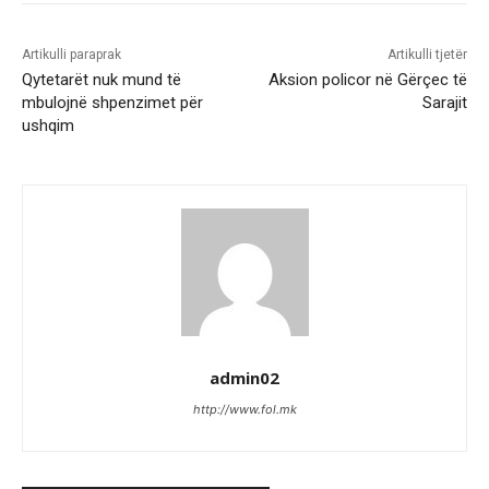
Artikulli paraprak
Artikulli tjetër
Qytetarët nuk mund të
Aksion policor në Gërçec të
mbulojnë shpenzimet për
Sarajit
ushqim
admin02
http://www.fol.mk