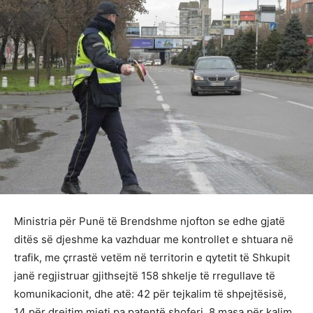
Ministria për Punë të Brendshme njofton se edhe gjatë
ditës së djeshme ka vazhduar me kontrollet e shtuara në
trafik, me çrrastë vetëm në territorin e qytetit të Shkupit
janë regjistruar gjithsejtë 158 shkelje të rregullave të
komunikacionit, dhe atë: 42 për tejkalim të shpejtësisë,
14 për drejtim mjeti pa patentë shoferi, 8 masa për kalim