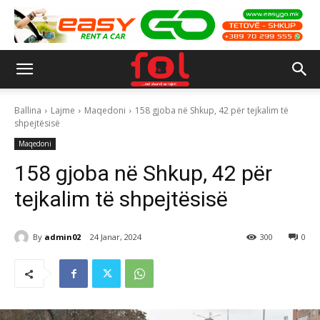
Ballina
Lajme
Maqedoni
158 gjoba në Shkup, 42 për tejkalim të
shpejtësisë
Maqedoni
158 gjoba në Shkup, 42 për
tejkalim të shpejtësisë
By
admin02
24 Janar, 2024
300
0