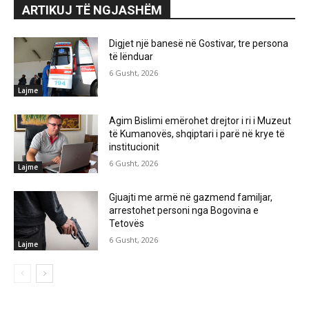
ARTIKUJ TË NGJASHËM
Digjet një banesë në Gostivar, tre persona
të lënduar
6 Gusht, 2026
Lajme
Agim Bislimi emërohet drejtor i ri i Muzeut
të Kumanovës, shqiptari i parë në krye të
institucionit
6 Gusht, 2026
Lajme
Gjuajti me armë në gazmend familjar,
arrestohet personi nga Bogovina e
Tetovës
6 Gusht, 2026
Lajme