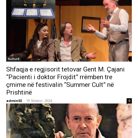
Kulturë
Shfaqja e regjisorit tetovar Gent M. Çajani
“Pacienti i doktor Frojdit” rrëmben tre
çmime në festivalin “Summer Cult” në
Prishtinë
admin02
-
19 Shtator, 2024
0