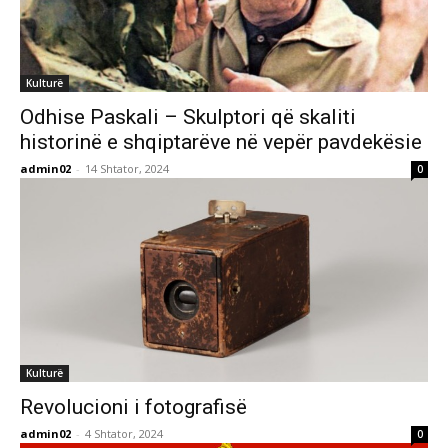
Kulturë
Odhise Paskali – Skulptori që skaliti
historinë e shqiptarëve në vepër pavdekësie
admin02
-
14 Shtator, 2024
0
Kulturë
Revolucioni i fotografisë
admin02
-
4 Shtator, 2024
0