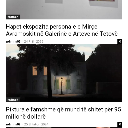
Kulturë
Hapet ekspozita personale e Mirçe
Avramoskit në Galerinë e Arteve në Tetovë
admin02
-
24 Prill, 2025
0
Kulturë
Piktura e famshme që mund të shitet për 95
milionë dollarë
admin02
-
25 Shtator, 2024
0