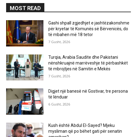
MOST READ
Gashi shpall zgjedhjet e jashtëzakonshme
për kryetar të Komunës së Bërvenicës, do
të mbahen më 18 tetor
7 Gusht, 2026
Turqia, Arabia Saudite dhe Pakistani
nënshkruajnë marrëveshje të përbashkët
të mbrojtjes në Samitin e Mekës
7 Gusht, 2026
Digjet një banesë në Gostivar, tre persona
të lënduar
6 Gusht, 2026
Kush është Abdul El-Sayed? Mjeku
mysliman që po bëhet gati për senatin