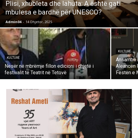
Plisi, xhubleta dhe lahuta: A është gati
mbulesa e bardhë për UNESCO?
Admin04
-
14 Dhjetor, 2025
KULTURË
KULTURË
Ansambli 
Nesër në mbrëmje fillon edicioni i dhjetë i
Aleancën 
festivalit të Teatrit në Tetovë
Festën e 