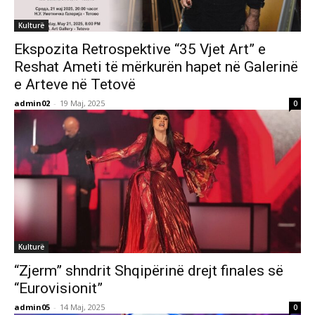
Kulturë
Ekspozita Retrospektive “35 Vjet Art” e
Reshat Ameti të mërkurën hapet në Galerinë
e Arteve në Tetovë
admin02
-
19 Maj, 2025
0
Kulturë
“Zjerm” shndrit Shqipërinë drejt finales së
“Eurovisionit”
admin05
-
14 Maj, 2025
0