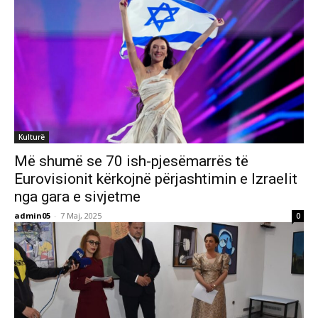
Kulturë
Më shumë se 70 ish-pjesëmarrës të
Eurovisionit kërkojnë përjashtimin e Izraelit
nga gara e sivjetme
admin05
-
7 Maj, 2025
0