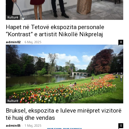
Kulturë
Hapet në Tetovë ekspozita personale
“Kontrast” e artistit Nikollë Nikprelaj
admin02
-
6 Maj, 2025
0
Kulturë
Bruksel, ekspozita e luleve mirëpret vizitorë
të huaj dhe vendas
admin05
-
1 Maj, 2025
0