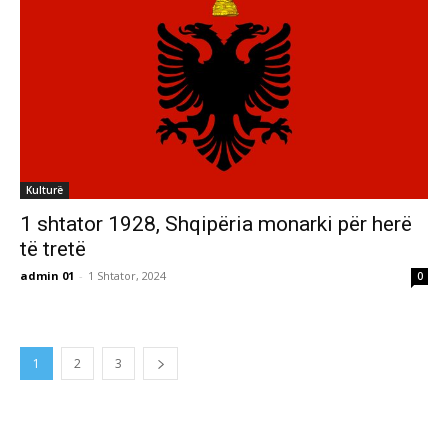
Kulturë
1 shtator 1928, Shqipëria monarki për herë
të tretë
admin 01
-
1 Shtator, 2024
0
1
2
3