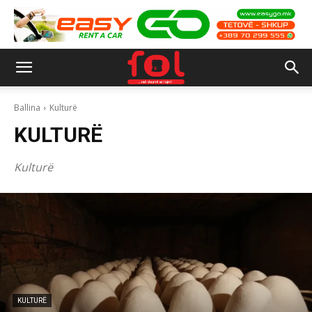
Ballina
Kulturë
KULTURË
Kulturë
KULTURË