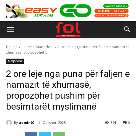
Ballina
Lajme
Maqedoni
2 orë leje nga puna për faljen e namazit të
xhumasë, propozohet...
Maqedoni
2 orë leje nga puna për faljen e
namazit të xhumasë,
propozohet pushim për
besimtarët myslimanë
By
admin02
11 Qershor, 2025
544
0