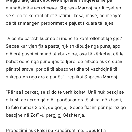
Megjithatë, disa deputetë shprehën shqetësime për
mundësinë e abuzimeve. Shpresa Marnoj ngriti pyetjen
se si do të kontrollohet zbatimi i kësaj mase, në mënyrë
që të shmangen përdorimet e pajustifikuara të lejes.
“A është parashikuar se si mund të kontrollohet kjo gjë?
Sepse kur vjen fjala pastaj një shkëputje nga puna, apo
një orë pushimi mund të abuzojnë, ose të kërkohet që të
bëhet edhe nga punonjës të tjerë, që mbase nuk e duan
për atë arsye, por që të abuzohet dhe të vazhdojnë të
shkëputen nga ora e punës”,-replikoi Shpresa Marnoj.
“Për sa i përket, se si do të verifikohet. Unë nuk besoj se
dikush deklaron që një i punësuar do të shkoj në xhami,
të falë namaz 2 orë, do gënjej. Sepse flasim për njerëz që
besojnë në Zot”,-u përgjigj Gështenja.
Propozimi nuk kaloi pa kundërshtime. Deputetja