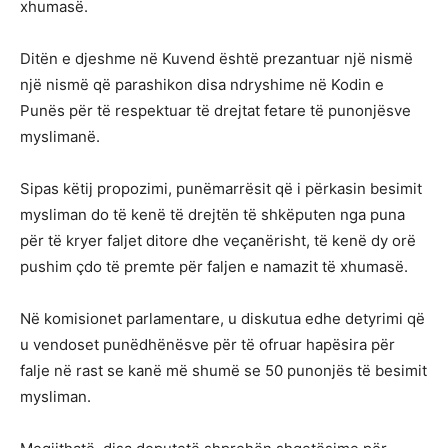
xhumasë.
Ditën e djeshme në Kuvend është prezantuar një nismë
një nismë që parashikon disa ndryshime në Kodin e
Punës për të respektuar të drejtat fetare të punonjësve
myslimanë.
Sipas këtij propozimi, punëmarrësit që i përkasin besimit
mysliman do të kenë të drejtën të shkëputen nga puna
për të kryer faljet ditore dhe veçanërisht, të kenë dy orë
pushim çdo të premte për faljen e namazit të xhumasë.
Në komisionet parlamentare, u diskutua edhe detyrimi që
u vendoset punëdhënësve për të ofruar hapësira për
falje në rast se kanë më shumë se 50 punonjës të besimit
mysliman.