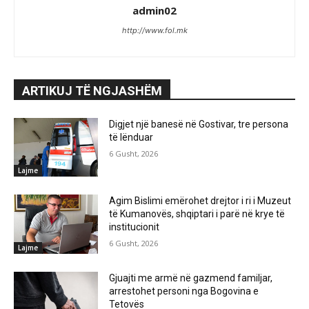
admin02
http://www.fol.mk
ARTIKUJ TË NGJASHËM
Digjet një banesë në Gostivar, tre persona
të lënduar
6 Gusht, 2026
Lajme
Agim Bislimi emërohet drejtor i ri i Muzeut
të Kumanovës, shqiptari i parë në krye të
institucionit
6 Gusht, 2026
Lajme
Gjuajti me armë në gazmend familjar,
arrestohet personi nga Bogovina e
Tetovës