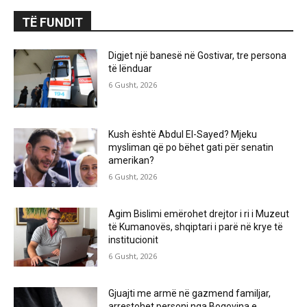
TË FUNDIT
Digjet një banesë në Gostivar, tre persona
të lënduar
6 Gusht, 2026
Kush është Abdul El-Sayed? Mjeku
mysliman që po bëhet gati për senatin
amerikan?
6 Gusht, 2026
Agim Bislimi emërohet drejtor i ri i Muzeut
të Kumanovës, shqiptari i parë në krye të
institucionit
6 Gusht, 2026
Gjuajti me armë në gazmend familjar,
arrestohet personi nga Bogovina e