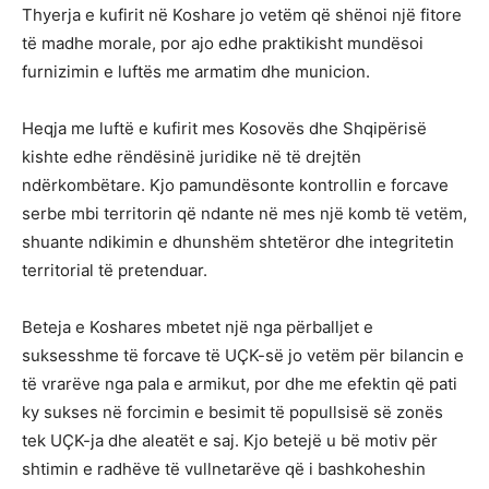
Thyerja e kufirit në Koshare jo vetëm që shënoi një fitore
të madhe morale, por ajo edhe praktikisht mundësoi
furnizimin e luftës me armatim dhe municion.
Heqja me luftë e kufirit mes Kosovës dhe Shqipërisë
kishte edhe rëndësinë juridike në të drejtën
ndërkombëtare. Kjo pamundësonte kontrollin e forcave
serbe mbi territorin që ndante në mes një komb të vetëm,
shuante ndikimin e dhunshëm shtetëror dhe integritetin
territorial të pretenduar.
Beteja e Koshares mbetet një nga përballjet e
suksesshme të forcave të UÇK-së jo vetëm për bilancin e
të vrarëve nga pala e armikut, por dhe me efektin që pati
ky sukses në forcimin e besimit të popullsisë së zonës
tek UÇK-ja dhe aleatët e saj. Kjo betejë u bë motiv për
shtimin e radhëve të vullnetarëve që i bashkoheshin