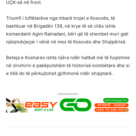
UÇK-së në front.
Triumfi i luftëtarëve nga mbarë trojet e Kosovës, të
bashkuar në Brigadën 138, në krye të së cilës ishte
komandanti Agim Ramadani, bëri që të shembet muri gati
njëqindvjeçar i vënë në mes të Kosovës dhe Shqipërisë.
Beteja e Koshares ishte njëra ndër hallkat më të fuqishme
në zinxhirin e pakëputshëm të historisë kombëtare dhe si
e tillë do të përkujtohet gjithmonë ndër shqiptarë.
- Advertisment -