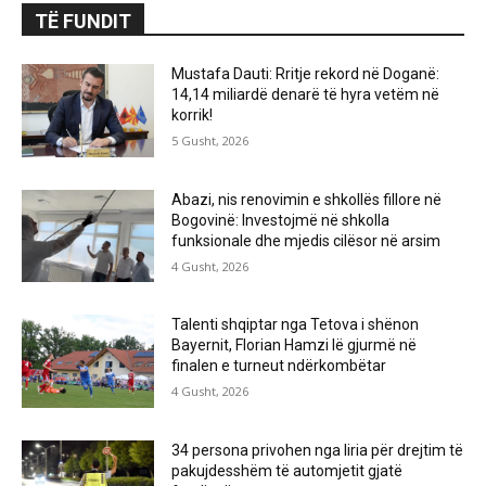
TË FUNDIT
Mustafa Dauti: Rritje rekord në Doganë:
14,14 miliardë denarë të hyra vetëm në
korrik!
5 Gusht, 2026
Abazi, nis renovimin e shkollës fillore në
Bogovinë: Investojmë në shkolla
funksionale dhe mjedis cilësor në arsim
4 Gusht, 2026
Talenti shqiptar nga Tetova i shënon
Bayernit, Florian Hamzi lë gjurmë në
finalen e turneut ndërkombëtar
4 Gusht, 2026
34 persona privohen nga liria për drejtim të
pakujdesshëm të automjetit gjatë