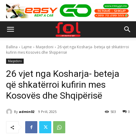
Ballina
Lajme
Maqedoni
26 vjet nga Kosharja- beteja që shkatërroi
kufirin mes Kosovës dhe Shqipërisë
Maqedoni
26 vjet nga Kosharja- beteja
që shkatërroi kufirin mes
Kosovës dhe Shqipërisë
By
admin02
9 Prill, 2025
503
0