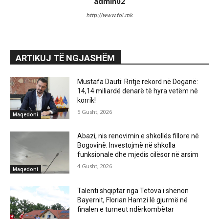
admin02
http://www.fol.mk
ARTIKUJ TË NGJASHËM
Mustafa Dauti: Rritje rekord në Doganë:
14,14 miliardë denarë të hyra vetëm në
korrik!
5 Gusht, 2026
Maqedoni
Abazi, nis renovimin e shkollës fillore në
Bogovinë: Investojmë në shkolla
funksionale dhe mjedis cilësor në arsim
4 Gusht, 2026
Maqedoni
Talenti shqiptar nga Tetova i shënon
Bayernit, Florian Hamzi lë gjurmë në
finalen e turneut ndërkombëtar