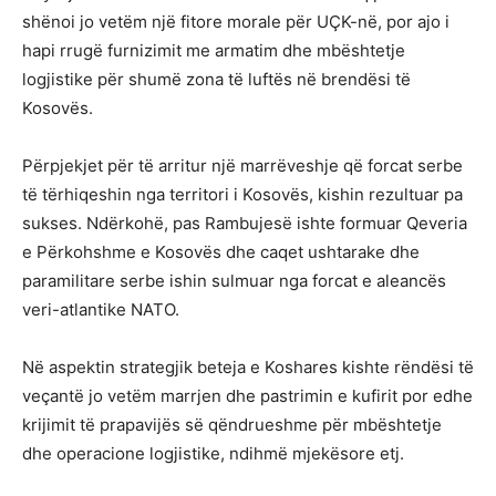
shënoi jo vetëm një fitore morale për UÇK-në, por ajo i
hapi rrugë furnizimit me armatim dhe mbështetje
logjistike për shumë zona të luftës në brendësi të
Kosovës.
Përpjekjet për të arritur një marrëveshje që forcat serbe
të tërhiqeshin nga territori i Kosovës, kishin rezultuar pa
sukses. Ndërkohë, pas Rambujesë ishte formuar Qeveria
e Përkohshme e Kosovës dhe caqet ushtarake dhe
paramilitare serbe ishin sulmuar nga forcat e aleancës
veri-atlantike NATO.
Në aspektin strategjik beteja e Koshares kishte rëndësi të
veçantë jo vetëm marrjen dhe pastrimin e kufirit por edhe
krijimit të prapavijës së qëndrueshme për mbështetje
dhe operacione logjistike, ndihmë mjekësore etj.