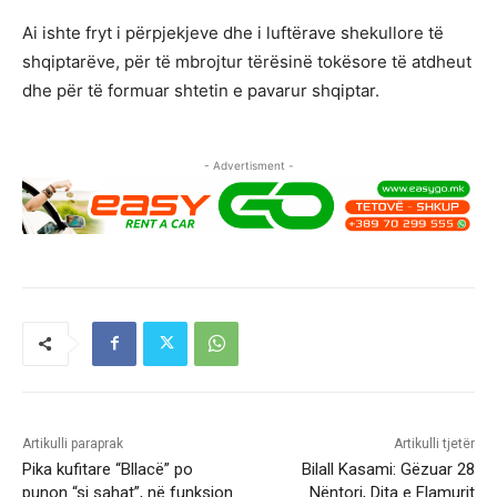
Ai ishte fryt i përpjekjeve dhe i luftërave shekullore të
shqiptarëve, për të mbrojtur tërësinë tokësore të atdheut
dhe për të formuar shtetin e pavarur shqiptar.
- Advertisment -
Artikulli paraprak
Artikulli tjetër
Pika kufitare “Bllacë” po
Bilall Kasami: Gëzuar 28
punon “si sahat”, në funksion
Nëntori, Dita e Flamurit