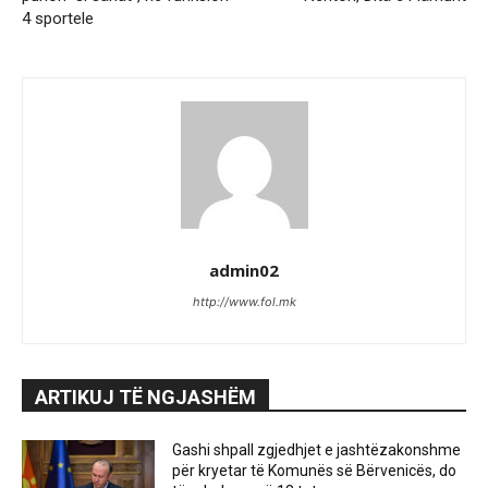
4 sportele
admin02
http://www.fol.mk
ARTIKUJ TË NGJASHËM
Gashi shpall zgjedhjet e jashtëzakonshme
për kryetar të Komunës së Bërvenicës, do