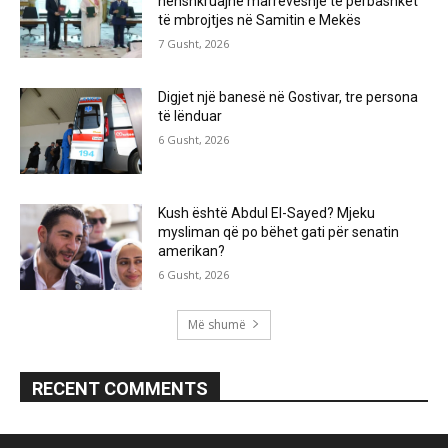
nënshkruajnë marrëveshje të përbashkët
të mbrojtjes në Samitin e Mekës
7 Gusht, 2026
Digjet një banesë në Gostivar, tre persona
të lënduar
6 Gusht, 2026
Kush është Abdul El-Sayed? Mjeku
mysliman që po bëhet gati për senatin
amerikan?
6 Gusht, 2026
Më shumë
RECENT COMMENTS