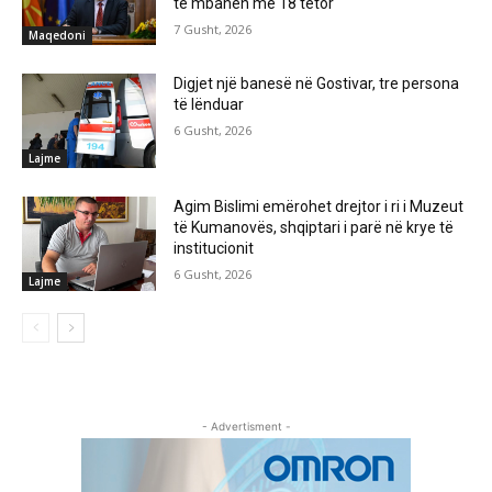
të mbahen më 18 tetor
7 Gusht, 2026
Maqedoni
Digjet një banesë në Gostivar, tre persona
të lënduar
6 Gusht, 2026
Lajme
Agim Bislimi emërohet drejtor i ri i Muzeut
të Kumanovës, shqiptari i parë në krye të
institucionit
6 Gusht, 2026
Lajme
- Advertisment -