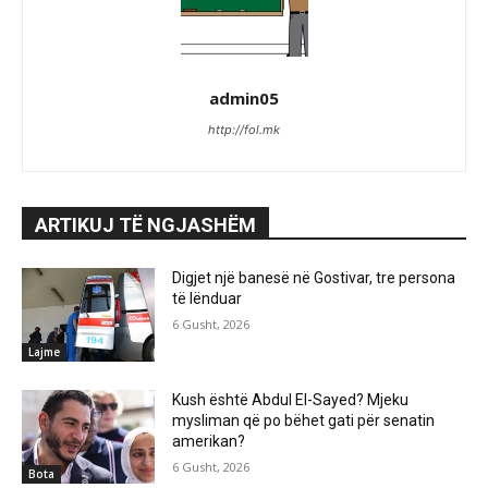
admin05
http://fol.mk
ARTIKUJ TË NGJASHËM
Digjet një banesë në Gostivar, tre persona
të lënduar
6 Gusht, 2026
Lajme
Kush është Abdul El-Sayed? Mjeku
mysliman që po bëhet gati për senatin
amerikan?
6 Gusht, 2026
Bota