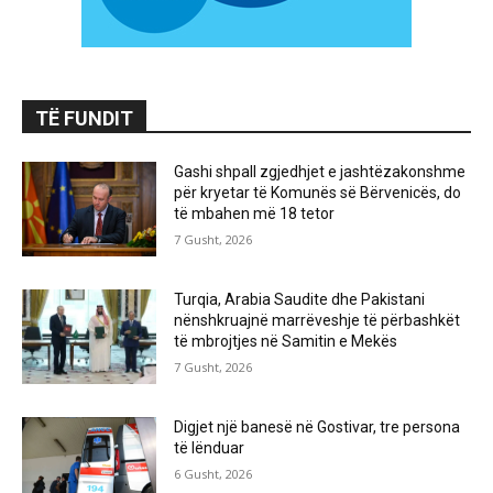
TË FUNDIT
Gashi shpall zgjedhjet e jashtëzakonshme
për kryetar të Komunës së Bërvenicës, do
të mbahen më 18 tetor
7 Gusht, 2026
Turqia, Arabia Saudite dhe Pakistani
nënshkruajnë marrëveshje të përbashkët
të mbrojtjes në Samitin e Mekës
7 Gusht, 2026
Digjet një banesë në Gostivar, tre persona
të lënduar
6 Gusht, 2026