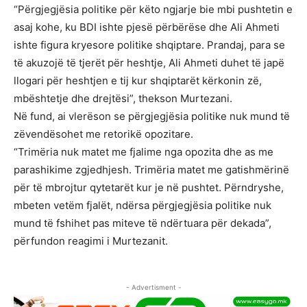
“Përgjegjësia politike për këto ngjarje bie mbi pushtetin e
asaj kohe, ku BDI ishte pjesë përbërëse dhe Ali Ahmeti
ishte figura kryesore politike shqiptare. Prandaj, para se
të akuzojë të tjerët për heshtje, Ali Ahmeti duhet të japë
llogari për heshtjen e tij kur shqiptarët kërkonin zë,
mbështetje dhe drejtësi”, thekson Murtezani.
Në fund, ai vlerëson se përgjegjësia politike nuk mund të
zëvendësohet me retorikë opozitare.
“Trimëria nuk matet me fjalime nga opozita dhe as me
parashikime zgjedhjesh. Trimëria matet me gatishmërinë
për të mbrojtur qytetarët kur je në pushtet. Përndryshe,
mbeten vetëm fjalët, ndërsa përgjegjësia politike nuk
mund të fshihet pas miteve të ndërtuara për dekada”,
përfundon reagimi i Murtezanit.
- Advertisment -