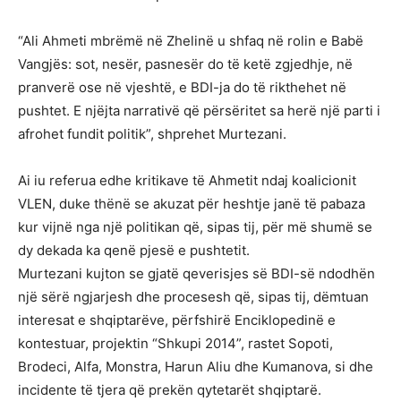
“Ali Ahmeti mbrëmë në Zhelinë u shfaq në rolin e Babë
Vangjës: sot, nesër, pasnesër do të ketë zgjedhje, në
pranverë ose në vjeshtë, e BDI-ja do të rikthehet në
pushtet. E njëjta narrativë që përsëritet sa herë një parti i
afrohet fundit politik”, shprehet Murtezani.
Ai iu referua edhe kritikave të Ahmetit ndaj koalicionit
VLEN, duke thënë se akuzat për heshtje janë të pabaza
kur vijnë nga një politikan që, sipas tij, për më shumë se
dy dekada ka qenë pjesë e pushtetit.
Murtezani kujton se gjatë qeverisjes së BDI-së ndodhën
një sërë ngjarjesh dhe procesesh që, sipas tij, dëmtuan
interesat e shqiptarëve, përfshirë Enciklopedinë e
kontestuar, projektin “Shkupi 2014”, rastet Sopoti,
Brodeci, Alfa, Monstra, Harun Aliu dhe Kumanova, si dhe
incidente të tjera që prekën qytetarët shqiptarë.