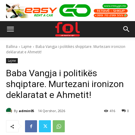
Ballina
Lajme
Baba Vangja i politikës shqiptare. Murtezani ironizon
deklaratat e Ahmetit!
Lajme
Baba Vangja i politikës
shqiptare. Murtezani ironizon
deklaratat e Ahmetit!
By
admin05
14 Qershor, 2026
416
0