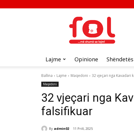
FOL
Lajme
Opinione
Shëndetës
Ballina
Lajme
Maqedoni
32 vjeçari nga Kavadari ka
Maqedoni
32 vjeçari nga Kav
falsifikuar
By
admin02
11 Prill, 2025