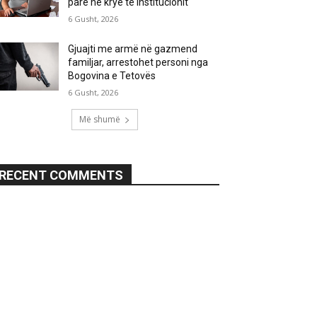
parë në krye të institucionit
6 Gusht, 2026
Gjuajti me armë në gazmend
familjar, arrestohet personi nga
Bogovina e Tetovës
6 Gusht, 2026
Më shumë
RECENT COMMENTS