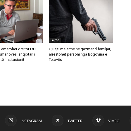
Lajme
emërohet drejtor i ri i
Gjuajti me armë në gazmend familjar,
umanovës, shqiptari i
arrestohet personi nga Bogovina e
të institucionit
Tetovës
INSTAGRAM
TWITTER
VIMEO