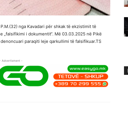
.М.(32) nga Kavadari për shkak të ekzistimit të
e „falsifikimi i dokumentit“. Më 03.03.2025 në Pikë
 denoncuari paraqiti leje qarkullimi të falsifikuar.TS
- Advertisment -