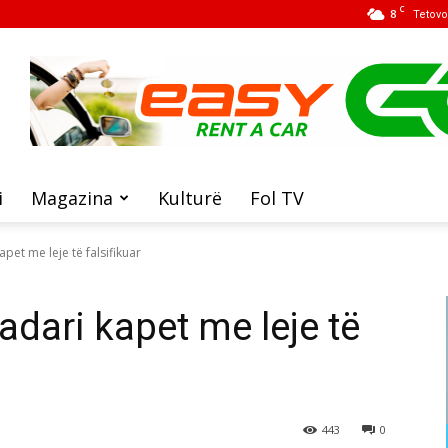
C
8
Tetovo
i
Magazina
Kulturë
Fol TV
pet me leje të falsifikuar
adari kapet me leje të
443
0