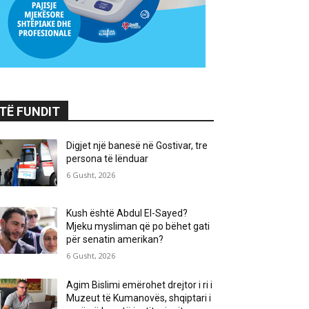
TË FUNDIT
Digjet një banesë në Gostivar, tre
persona të lënduar
6 Gusht, 2026
Kush është Abdul El-Sayed?
Mjeku mysliman që po bëhet gati
për senatin amerikan?
6 Gusht, 2026
Agim Bislimi emërohet drejtor i ri i
Muzeut të Kumanovës, shqiptari i