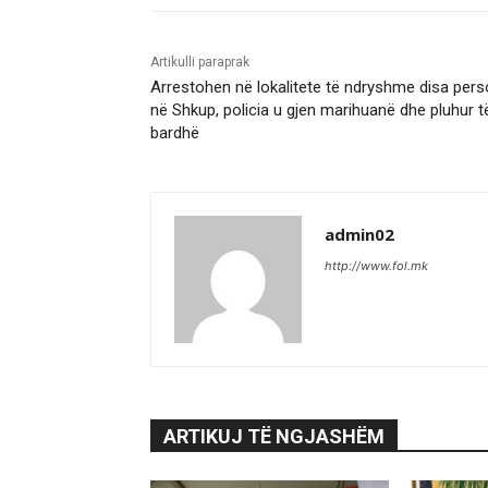
Artikulli paraprak
Arrestohen në lokalitete të ndryshme disa per
në Shkup, policia u gjen marihuanë dhe pluhur t
bardhë
admin02
http://www.fol.mk
ARTIKUJ TË NGJASHËM