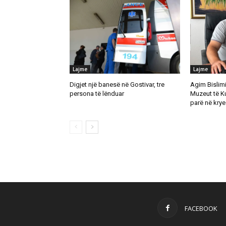
Lajme
Lajme
Digjet një banesë në Gostivar, tre
Agim Bislimi 
persona të lënduar
Muzeut të K
parë në krye 
FACEBOOK