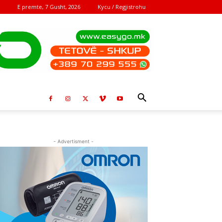
E premte, 7 Gusht, 2026
Kycu / Regjistrohu
- Advertisment -