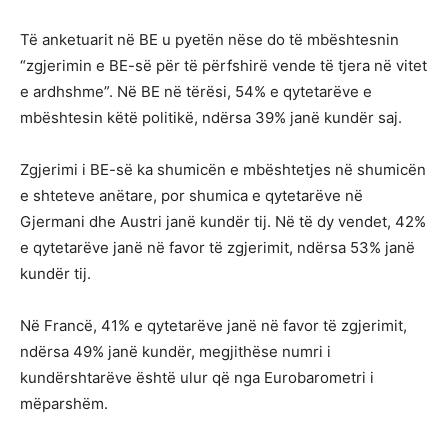
Të anketuarit në BE u pyetën nëse do të mbështesnin
“zgjerimin e BE-së për të përfshirë vende të tjera në vitet
e ardhshme”. Në BE në tërësi, 54% e qytetarëve e
mbështesin këtë politikë, ndërsa 39% janë kundër saj.
Zgjerimi i BE-së ka shumicën e mbështetjes në shumicën
e shteteve anëtare, por shumica e qytetarëve në
Gjermani dhe Austri janë kundër tij. Në të dy vendet, 42%
e qytetarëve janë në favor të zgjerimit, ndërsa 53% janë
kundër tij.
Në Francë, 41% e qytetarëve janë në favor të zgjerimit,
ndërsa 49% janë kundër, megjithëse numri i
kundërshtarëve është ulur që nga Eurobarometri i
mëparshëm.