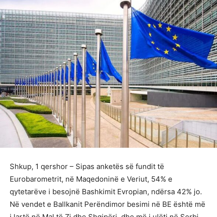
Shkup, 1 qershor – Sipas anketës së fundit të
Eurobarometrit, në Maqedoninë e Veriut, 54% e
qytetarëve i besojnë Bashkimit Evropian, ndërsa 42% jo.
Në vendet e Ballkanit Perëndimor besimi në BE është më
i lartë në Mal të Zi dhe Shqipëri, dhe më i ulëti në Serbi.