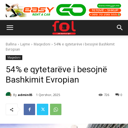
Ballina
Lajme
Maqedoni
54% e qytetarëve i besojnë Bashkimit
Evropian
Maqedoni
54% e qytetarëve i besojnë
Bashkimit Evropian
By
admin05
1 Qershor, 2025
726
0