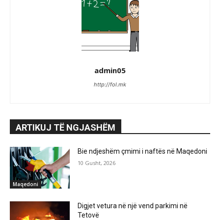
admin05
http://fol.mk
ARTIKUJ TË NGJASHËM
Bie ndjeshëm çmimi i naftës në Maqedoni
10 Gusht, 2026
Maqedoni
Digjet vetura në një vend parkimi në
Tetovë