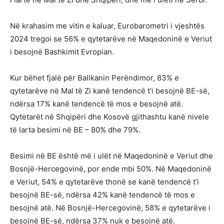
Në krahasim me vitin e kaluar, Eurobarometri i vjeshtës
2024 tregoi se 56% e qytetarëve në Maqedoninë e Veriut
i besojnë Bashkimit Evropian.
Kur bëhet fjalë për Ballkanin Perëndimor, 83% e
qytetarëve në Mal të Zi kanë tendencë t’i besojnë BE-së,
ndërsa 17% kanë tendencë të mos e besojnë atë.
Qytetarët në Shqipëri dhe Kosovë gjithashtu kanë nivele
të larta besimi në BE – 80% dhe 79%.
Besimi në BE është më i ulët në Maqedoninë e Veriut dhe
Bosnjë-Hercegovinë, por ende mbi 50%. Në Maqedoninë
e Veriut, 54% e qytetarëve thonë se kanë tendencë t’i
besojnë BE-së, ndërsa 42% kanë tendencë të mos e
besojnë atë. Në Bosnjë-Hercegovinë, 58% e qytetarëve i
besojnë BE-së, ndërsa 37% nuk ​​e besojnë atë.