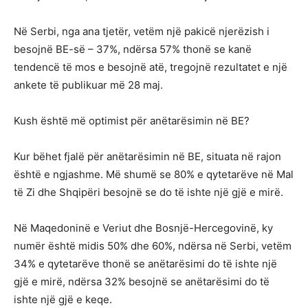
Në Serbi, nga ana tjetër, vetëm një pakicë njerëzish i
besojnë BE-së – 37%, ndërsa 57% thonë se kanë
tendencë të mos e besojnë atë, tregojnë rezultatet e një
ankete të publikuar më 28 maj.
Kush është më optimist për anëtarësimin në BE?
Kur bëhet fjalë për anëtarësimin në BE, situata në rajon
është e ngjashme. Më shumë se 80% e qytetarëve në Mal
të Zi dhe Shqipëri besojnë se do të ishte një gjë e mirë.
Në Maqedoninë e Veriut dhe Bosnjë-Hercegovinë, ky
numër është midis 50% dhe 60%, ndërsa në Serbi, vetëm
34% e qytetarëve thonë se anëtarësimi do të ishte një
gjë e mirë, ndërsa 32% besojnë se anëtarësimi do të
ishte një gjë e keqe.