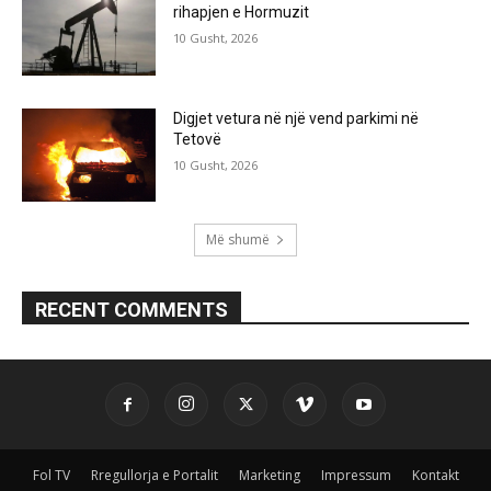
rihapjen e Hormuzit
10 Gusht, 2026
Digjet vetura në një vend parkimi në
Tetovë
10 Gusht, 2026
Më shumë
RECENT COMMENTS
Fol TV
Rregullorja e Portalit
Marketing
Impressum
Kontakt