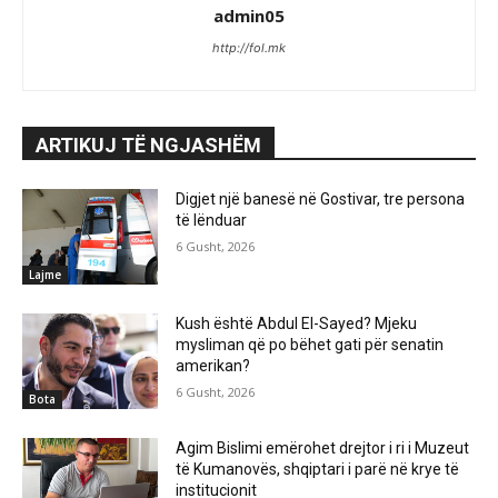
admin05
http://fol.mk
ARTIKUJ TË NGJASHËM
Digjet një banesë në Gostivar, tre persona
të lënduar
6 Gusht, 2026
Lajme
Kush është Abdul El-Sayed? Mjeku
mysliman që po bëhet gati për senatin
amerikan?
6 Gusht, 2026
Bota
Agim Bislimi emërohet drejtor i ri i Muzeut
të Kumanovës, shqiptari i parë në krye të
institucionit