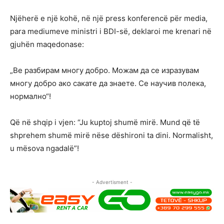
Njëherë e një kohë, në një press konferencë për media,
para mediumeve ministri i BDI-së, deklaroi me krenari në
gjuhën maqedonase:
„Ве разбирам многу добро. Можам да се изразувам
многу добро ако сакате да знаете. Се научив полека,
нормално“!
Që në shqip i vjen: “Ju kuptoj shumë mirë. Mund që të
shprehem shumë mirë nëse dëshironi ta dini. Normalisht,
u mësova ngadalë”!
- Advertisment -