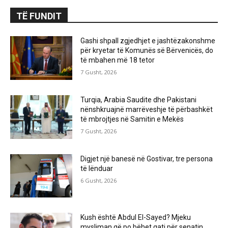
TË FUNDIT
Gashi shpall zgjedhjet e jashtëzakonshme
për kryetar të Komunës së Bërvenicës, do
të mbahen më 18 tetor
7 Gusht, 2026
Turqia, Arabia Saudite dhe Pakistani
nënshkruajnë marrëveshje të përbashkët
të mbrojtjes në Samitin e Mekës
7 Gusht, 2026
Digjet një banesë në Gostivar, tre persona
të lënduar
6 Gusht, 2026
Kush është Abdul El-Sayed? Mjeku
mysliman që po bëhet gati për senatin