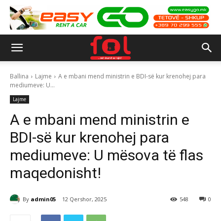
Ballina
Lajme
A e mbani mend ministrin e BDI-së kur krenohej para
mediumeve: U...
Lajme
A e mbani mend ministrin e
BDI-së kur krenohej para
mediumeve: U mësova të flas
maqedonisht!
By
admin05
12 Qershor, 2025
548
0