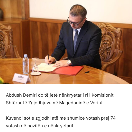
Abdush Demiri do të jetë nënkryetar i ri i Komisionit
Shtëror të Zgjedhjeve në Maqedoninë e Veriut.
Kuvendi sot e zgjodhi atë me shumicë votash prej 74
votash në pozitën e nënkryetarit.