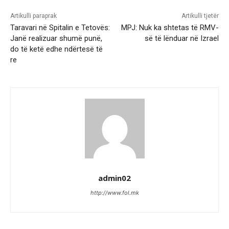
Artikulli paraprak
Artikulli tjetër
Taravari në Spitalin e Tetovës:
MPJ: Nuk ka shtetas të RMV-
Janë realizuar shumë punë,
së të lënduar në Izrael
do të ketë edhe ndërtesë të
re
admin02
http://www.fol.mk