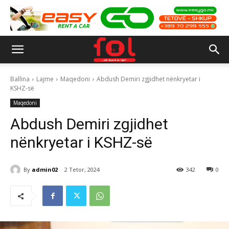
Ballina
Lajme
Maqedoni
Abdush Demiri zgjidhet nënkryetar i
KSHZ-së
Maqedoni
Abdush Demiri zgjidhet
nënkryetar i KSHZ-së
By
admin02
2 Tetor, 2024
342
0