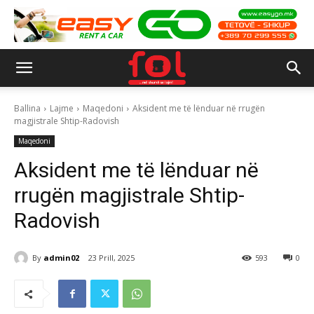
Ballina
Lajme
Maqedoni
Aksident me të lënduar në rrugën
magjistrale Shtip-Radovish
Maqedoni
Aksident me të lënduar në
rrugën magjistrale Shtip-
Radovish
By
admin02
23 Prill, 2025
593
0