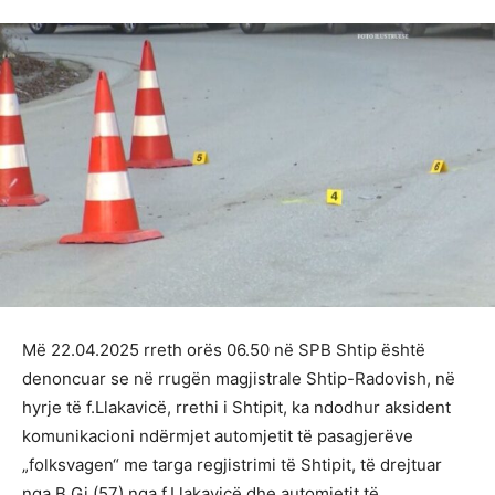
Më 22.04.2025 rreth orës 06.50 në SPB Shtip është
denoncuar se në rrugën magjistrale Shtip-Radovish, në
hyrje të f.Llakavicë, rrethi i Shtipit, ka ndodhur aksident
komunikacioni ndërmjet automjetit të pasagjerëve
„folksvagen“ me targa regjistrimi të Shtipit, të drejtuar
nga B.Gj.(57) nga f.Llakavicë dhe automjetit të