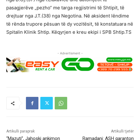
pasagjerëve „pezho“ me targa regjistrimi të Shtipit, të
drejtuar nga Ј.Т.(38) nga Negotina. Në aksident lëndime
të rënda trupore pësuan të dy vozitësit, të konstatuara në
Spitalin Klinik Shtip. Këqyrjen e kreu ekipi i SPB Shtip.TS
- Advertisment -
Artikulli paraprak
Artikulli tjetër
“Mazuti”, Jahoski ankimon
Ramadani: ASH garanton