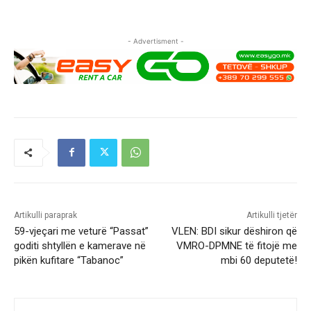
- Advertisment -
Artikulli paraprak
Artikulli tjetër
59-vjeçari me veturë “Passat”
VLEN: BDI sikur dëshiron që
goditi shtyllën e kamerave në
VMRO-DPMNE të fitojë me
pikën kufitare “Tabanoc”
mbi 60 deputetë!