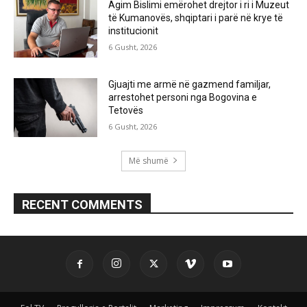
Agim Bislimi emërohet drejtor i ri i Muzeut
të Kumanovës, shqiptari i parë në krye të
institucionit
6 Gusht, 2026
Gjuajti me armë në gazmend familjar,
arrestohet personi nga Bogovina e
Tetovës
6 Gusht, 2026
Më shumë
RECENT COMMENTS