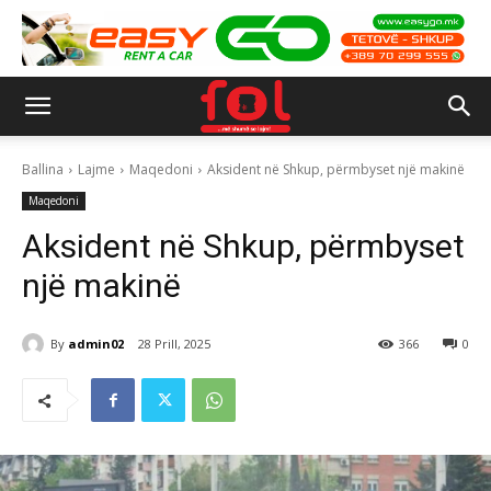
Ballina
Lajme
Maqedoni
Aksident në Shkup, përmbyset një makinë
Maqedoni
Aksident në Shkup, përmbyset
një makinë
By
admin02
28 Prill, 2025
366
0