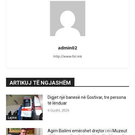
admin02
http://www.fol.mk
ARTIKUJ TË NGJASHËM
Digjet një banesë në Gostivar, tre persona
të lënduar
6 Gusht, 2026
Lajme
Agim Bislimi emërohet drejtor i ri i Muzeut