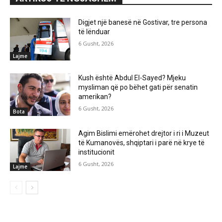
Digjet një banesë në Gostivar, tre persona
të lënduar
6 Gusht, 2026
Lajme
Kush është Abdul El-Sayed? Mjeku
mysliman që po bëhet gati për senatin
amerikan?
6 Gusht, 2026
Bota
Agim Bislimi emërohet drejtor i ri i Muzeut
të Kumanovës, shqiptari i parë në krye të
institucionit
6 Gusht, 2026
Lajme