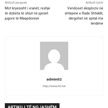
Artikulli paraprak
Artikulli tjetër
Mot kryesisht i vranët, reshje
Vendoset eksploziv në
të dobëta të shiut në pjesët
shtëpinë e Rade Shteklit,
jugore të Maqedonisë
dërgohet në spital me
lëndime
admin02
http://www.fol.mk
ARTIKUJ TË NGJASHËM