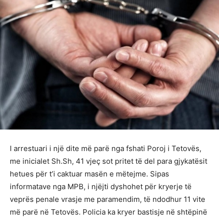
I arrestuari i një dite më parë nga fshati Poroj i Tetovës,
me inicialet Sh.Sh, 41 vjeç sot pritet të del para gjykatësit
hetues për t’i caktuar masën e mëtejme. Sipas
informatave nga MPB, i njëjti dyshohet për kryerje të
veprës penale vrasje me paramendim, të ndodhur 11 vite
më parë në Tetovës. Policia ka kryer bastisje në shtëpinë