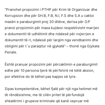
“Pranohet propozimi i PTHP për Krim të Organizuar dhe
Korrupsion dhe për SH.B, F.B, N.I, F.S dhe S.A u caktoi
masën e paraburgimit prej 30 ditëve, derisa për O.P
pranoi propizimin për masa kujdesi respektivisht marrjen
e dokumentit të udhëtimit dhe ndalesë për nxjerrjen e
dokumentit të ri, ndalesë për largim nga vendbanimi dhe
obligimi për t`u paraqitur në gjykatë” – thonë nga Gjykata
Penale.
Është pranuar propozimi për përcaktimin e paraburgimit
edhe për 10 persona tjerë të përfshirë në këtë aksion,
por efektive do të bëhet pas kapjes së tyre.
Sipas kompetentëve, bëhet fjalë për një nga hetimet më
të rëndësishme, me të cilën pritet të përfundojë
shkatërimi i grupeve kriminale që kanë vepruar më