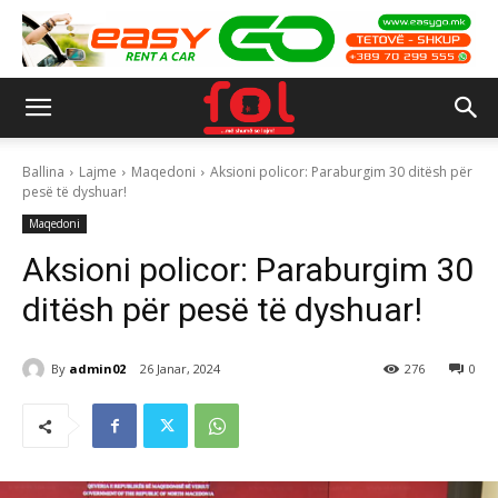
Ballina
Lajme
Maqedoni
Aksioni policor: Paraburgim 30 ditësh për
pesë të dyshuar!
Maqedoni
Aksioni policor: Paraburgim 30
ditësh për pesë të dyshuar!
By
admin02
26 Janar, 2024
276
0