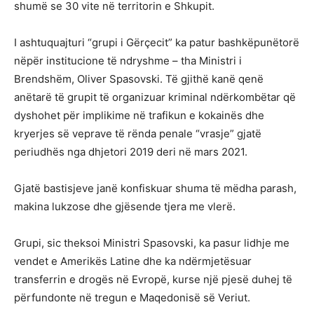
shumë se 30 vite në territorin e Shkupit.
I ashtuquajturi “grupi i Gërçecit” ka patur bashkëpunëtorë
nëpër institucione të ndryshme – tha Ministri i
Brendshëm, Oliver Spasovski. Të gjithë kanë qenë
anëtarë të grupit të organizuar kriminal ndërkombëtar që
dyshohet për implikime në trafikun e kokainës dhe
kryerjes së veprave të rënda penale “vrasje” gjatë
periudhës nga dhjetori 2019 deri në mars 2021.
Gjatë bastisjeve janë konfiskuar shuma të mëdha parash,
makina lukzose dhe gjësende tjera me vlerë.
Grupi, sic theksoi Ministri Spasovski, ka pasur lidhje me
vendet e Amerikës Latine dhe ka ndërmjetësuar
transferrin e drogës në Evropë, kurse një pjesë duhej të
përfundonte në tregun e Maqedonisë së Veriut.