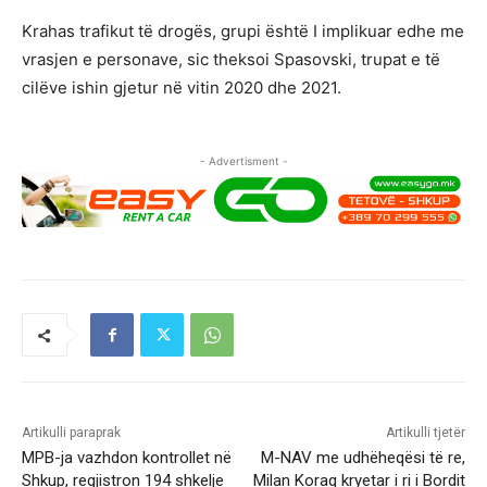
Krahas trafikut të drogës, grupi është I implikuar edhe me
vrasjen e personave, sic theksoi Spasovski, trupat e të
cilëve ishin gjetur në vitin 2020 dhe 2021.
- Advertisment -
Artikulli paraprak
Artikulli tjetër
MPB-ja vazhdon kontrollet në
M-NAV me udhëheqësi të re,
Shkup, regjistron 194 shkelje
Milan Koraq kryetar i ri i Bordit