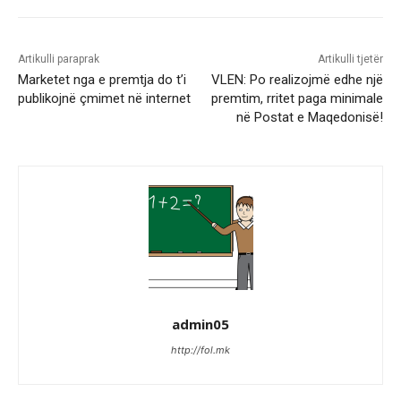
Artikulli paraprak
Artikulli tjetër
Marketet nga e premtja do t’i
VLEN: Po realizojmë edhe një
publikojnë çmimet në internet
premtim, rritet paga minimale
në Postat e Maqedonisë!
admin05
http://fol.mk