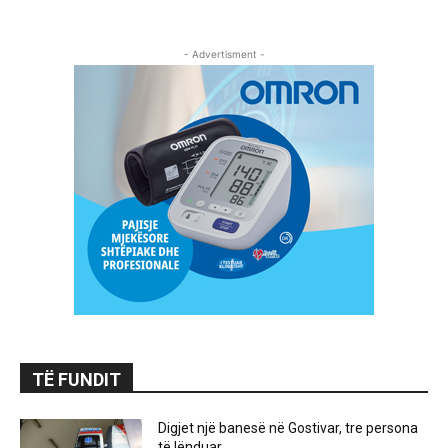
- Advertisment -
TË FUNDIT
Digjet një banesë në Gostivar, tre persona
të lënduar