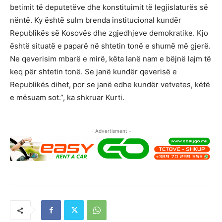
betimit të deputetëve dhe konstituimit të legjislaturës së
nëntë. Ky është sulm brenda institucional kundër
Republikës së Kosovës dhe zgjedhjeve demokratike. Kjo
është situatë e paparë në shtetin tonë e shumë më gjerë.
Ne qeverisim mbarë e mirë, këta lanë nam e bëjnë lajm të
keq për shtetin tonë. Se janë kundër qeverisë e
Republikës dihet, por se janë edhe kundër vetvetes, këtë
e mësuam sot.”, ka shkruar Kurti.
- Advertisment -