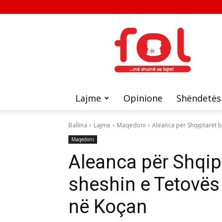
FOL
Lajme
Opinione
Shëndetës
Ballina
Lajme
Maqedoni
Aleanca për Shqiptarët b
Maqedoni
Aleanca për Shqip
sheshin e Tetovës p
në Koçan