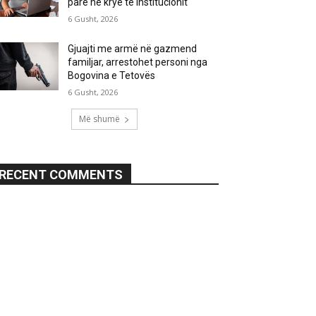
parë në krye të institucionit
6 Gusht, 2026
Gjuajti me armë në gazmend
familjar, arrestohet personi nga
Bogovina e Tetovës
6 Gusht, 2026
Më shumë
RECENT COMMENTS