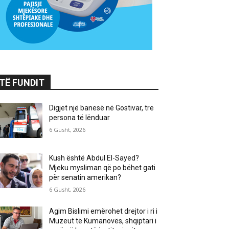
TË FUNDIT
Digjet një banesë në Gostivar, tre
persona të lënduar
6 Gusht, 2026
Kush është Abdul El-Sayed?
Mjeku mysliman që po bëhet gati
për senatin amerikan?
6 Gusht, 2026
Agim Bislimi emërohet drejtor i ri i
Muzeut të Kumanovës, shqiptari i