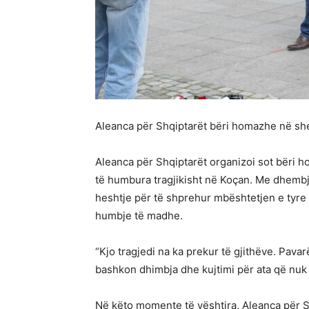
Aleanca për Shqiptarët bëri homazhe në she
Aleanca për Shqiptarët organizoi sot bëri 
të humbura tragjikisht në Koçan. Me dhemb
heshtje për të shprehur mbështetjen e tyre 
humbje të madhe.
“Kjo tragjedi na ka prekur të gjithëve. Pava
bashkon dhimbja dhe kujtimi për ata që nuk
Në këto momente të vështira, Aleanca për Shq