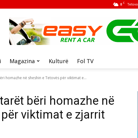
C
8
Tetovo
i
Magazina
Kulturë
Fol TV
ëri homazhe në sheshin e Tetovës për viktimat e...
tarët bëri homazhe në
ër viktimat e zjarrit