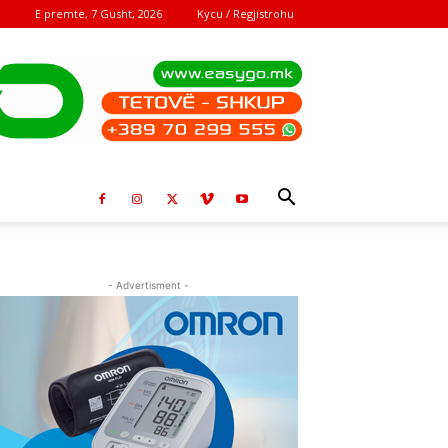
E premte, 7 Gusht, 2026
Kycu / Regjistrohu
- Advertisment -