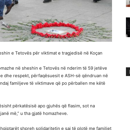
shin e Tetovës për viktimat e tragjedisë në Koçan
homazhe në sheshin e Tetovës në nderim të 59 jetëve
je dhe respekt, përfaqësuesit e ASH-së qëndruan në
ndaj familjeve të viktimave që po përballen me këtë
rësisht përkatësisë apo gjuhës që flasim, sot na
 janë më,” u tha gjatë homazheve.
iptarët shpreh solidaritetin e saj të plotë me familjet