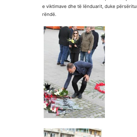
e viktimave dhe të lënduarit, duke përsërit
rëndë.