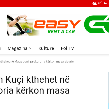
C
8
Tet
i
Magazina
Kulturë
Fol TV
kthehet në Maqedoni, prokuroria kërkon masa sigurie
 Kuçi kthehet në
oria kërkon masa