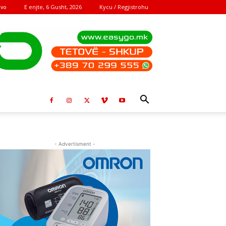
E enjte, 6 Gusht, 2026
Kycu / Regjistrohu
ovo
- Advertisment -