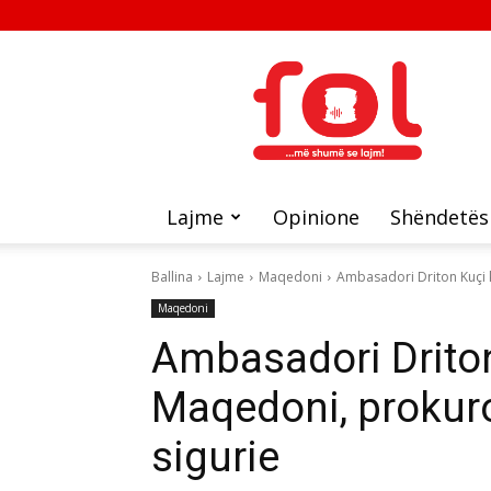
FOL
Lajme
Opinione
Shëndetës
Ballina
Lajme
Maqedoni
Ambasadori Driton Kuçi 
Maqedoni
Ambasadori Driton
Maqedoni, prokur
sigurie