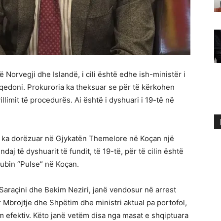
Norvegji dhe Islandë, i cili është edhe ish-ministër i
qedoni. Prokuroria ka theksuar se për të kërkohen
illimit të procedurës. Ai është i dyshuari i 19-të në
 ka dorëzuar në Gjykatën Themelore në Koçan një
aj të dyshuarit të fundit, të 19-të, për të cilin është
lubin “Pulse” në Koçan.
Saraçini dhe Bekim Neziri, janë vendosur në arrest
ër Mbrojtje dhe Shpëtim dhe ministri aktual pa portofol,
 efektiv. Këto janë vetëm disa nga masat e shqiptuara