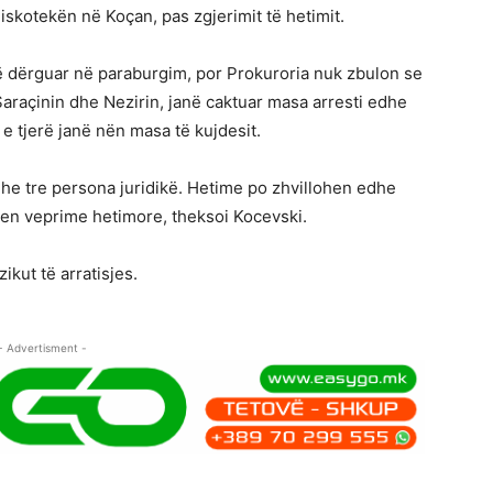
 diskotekën në Koçan, pas zgjerimit të hetimit.
në dërguar në paraburgim, por Prokuroria nuk zbulon se
araçinin dhe Nezirin, janë caktuar masa arresti edhe
 e tjerë janë nën masa të kujdesit.
 dhe tre persona juridikë. Hetime po zhvillohen edhe
ren veprime hetimore, theksoi Kocevski.
ikut të arratisjes.
- Advertisment -