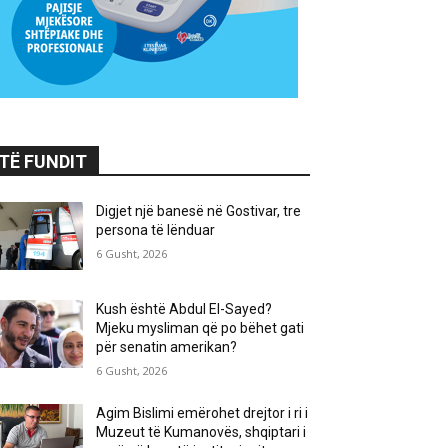
TË FUNDIT
Digjet një banesë në Gostivar, tre
persona të lënduar
6 Gusht, 2026
Kush është Abdul El-Sayed?
Mjeku mysliman që po bëhet gati
për senatin amerikan?
6 Gusht, 2026
Agim Bislimi emërohet drejtor i ri i
Muzeut të Kumanovës, shqiptari i