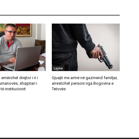
Lajme
emërohet drejtor i ri i
Gjuajti me armë në gazmend familjar,
umanovës, shqiptari i
arrestohet personi nga Bogovina e
të institucionit
Tetovës