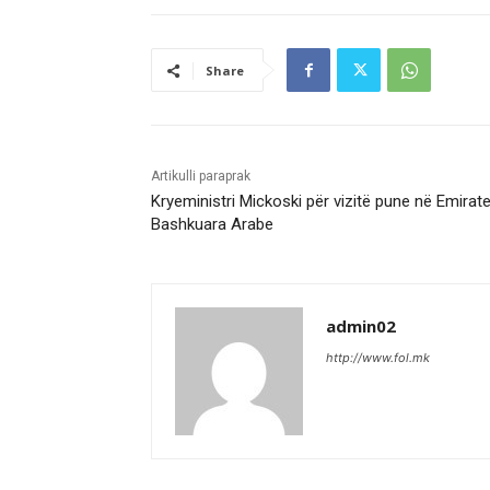
Share
Artikulli paraprak
Kryeministri Mickoski për vizitë pune në Emirate
Bashkuara Arabe
admin02
http://www.fol.mk