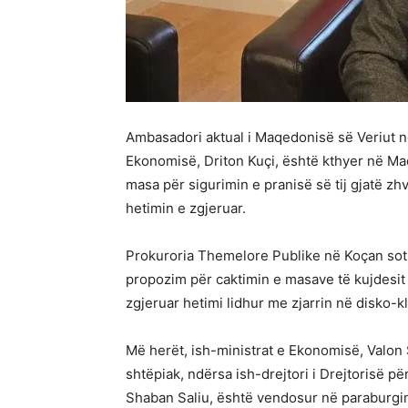
Ambasadori aktual i Maqedonisë së Veriut në 
Ekonomisë, Driton Kuçi, është kthyer në Ma
masa për sigurimin e pranisë së tij gjatë zhv
hetimin e zgjeruar.
Prokuroria Themelore Publike në Koçan sot
propozim për caktimin e masave të kujdesit nd
zgjeruar hetimi lidhur me zjarrin në disko-k
Më herët, ish-ministrat e Ekonomisë, Valon 
shtëpiak, ndërsa ish-drejtori i Drejtorisë p
Shaban Saliu, është vendosur në paraburgim