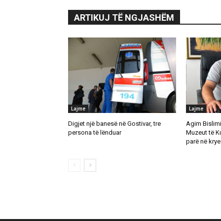
ARTIKUJ TË NGJASHËM
Lajme
Lajme
Digjet një banesë në Gostivar, tre
Agim Bislimi 
persona të lënduar
Muzeut të K
parë në krye 