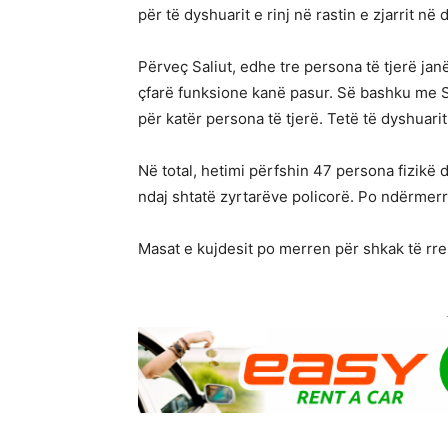
për të dyshuarit e rinj në rastin e zjarrit në
Përveç Saliut, edhe tre persona të tjerë ja
çfarë funksione kanë pasur. Së bashku me S
për katër persona të tjerë. Tetë të dyshuarit
Në total, hetimi përfshin 47 persona fizikë
ndaj shtatë zyrtarëve policorë. Po ndërmer
Masat e kujdesit po merren për shkak të rrez