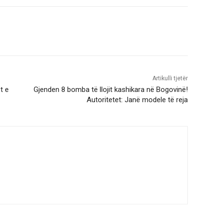
Artikulli tjetër
t e
Gjenden 8 bomba të llojit kashikara në Bogovinë!
Autoritetet: Janë modele të reja