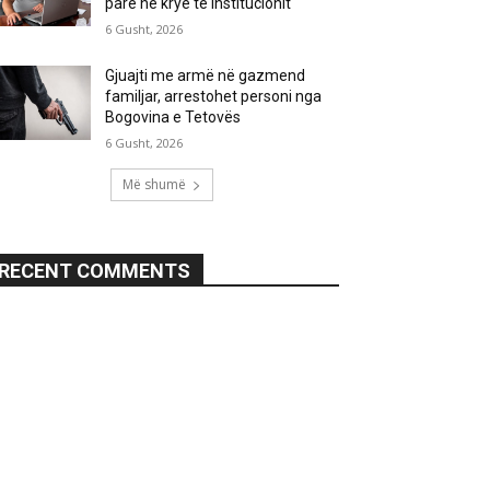
parë në krye të institucionit
6 Gusht, 2026
Gjuajti me armë në gazmend
familjar, arrestohet personi nga
Bogovina e Tetovës
6 Gusht, 2026
Më shumë
RECENT COMMENTS