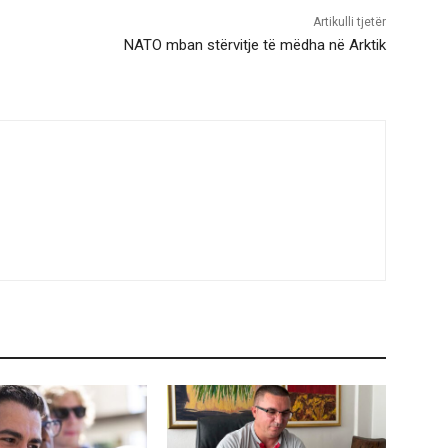
Artikulli tjetër
NATO mban stërvitje të mëdha në Arktik