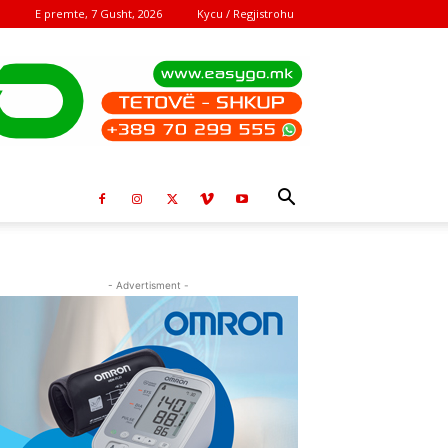
E premte, 7 Gusht, 2026
Kycu / Regjistrohu
- Advertisment -