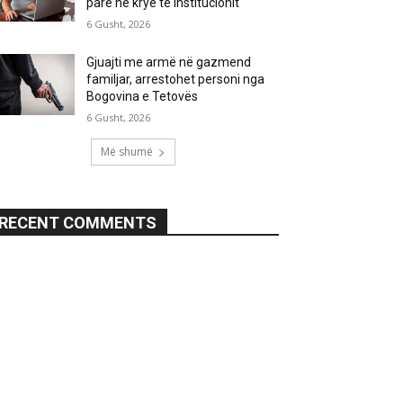
parë në krye të institucionit
6 Gusht, 2026
Gjuajti me armë në gazmend
familjar, arrestohet personi nga
Bogovina e Tetovës
6 Gusht, 2026
Më shumë
RECENT COMMENTS