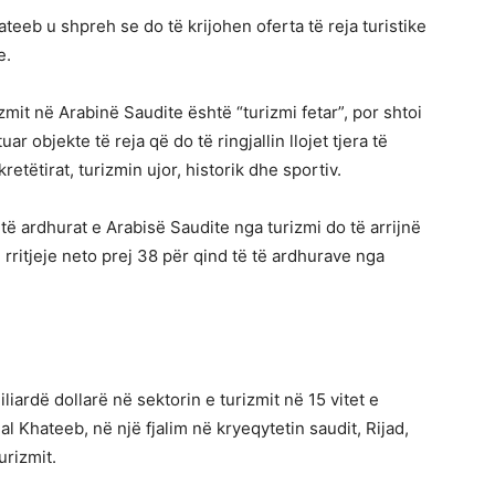
hateeb u shpreh se do të krijohen oferta të reja turistike
e.
zmit në Arabinë Saudite është “turizmi fetar”, por shtoi
ar objekte të reja që do të ringjallin llojet tjera të
retëtirat, turizmin ujor, historik dhe sportiv.
 ardhurat e Arabisë Saudite nga turizmi do të arrijnë
 rritjeje neto prej 38 për qind të të ardhurave nga
liardë dollarë në sektorin e turizmit në 15 vitet e
l Khateeb, në një fjalim në kryeqytetin saudit, Rijad,
urizmit.