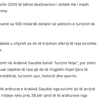
vitin 2030 të bëhet destinacioni i shtatë më i madh
shme.
humë se 500 miliardë dollarë në sektorin e turizmit në
hateeb u shpreh se do të krijohen oferta të reja turistike
e.
zmit në Arabinë Saudite është “turizmi fetar”, por shtoi
ar objekte të reja që do të ringjallin llojet tjera të
retëtirat, turizmin ujor, historik dhe sportiv.
 ardhurat e Arabisë Saudite nga turizmi do të arrijnë
 rritjeje neto prej 38 për qind të të ardhurave nga