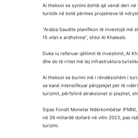
Ai theksoi se synimi është që vendi deri në 
turistik në botë përmes projekteve të ndry
“Arabia Saudite planifikon të investojë më s
15 vitet e ardhshme”, shtoi Al Khateeb.
Duke iu referuar qëllimit të investimit, Al K
dhe do të rritet më tej infrastruktura turistik
Ai theksoi se burimi më i rëndësishëm i turi
se kanë intensifikuar përpjekjet për të ndërtu
turizmit, përfshirë atraksionet si plazhet, shk
Sipas Fondit Monetar Ndërkombëtar (FMN), të
në 36 miliardë dollarë në vitin 2023, pas një
turizmi.