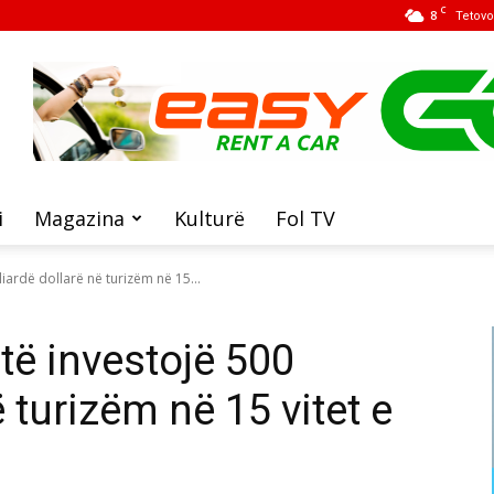
C
8
Tetovo
i
Magazina
Kulturë
Fol TV
iardë dollarë në turizëm në 15...
të investojë 500
 turizëm në 15 vitet e