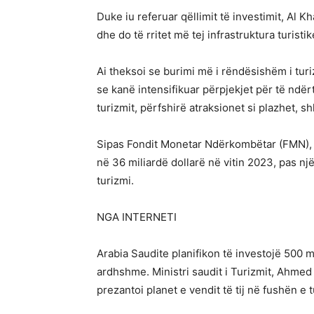
Duke iu referuar qëllimit të investimit, Al K
dhe do të rritet më tej infrastruktura turistik
Ai theksoi se burimi më i rëndësishëm i turi
se kanë intensifikuar përpjekjet për të ndërtu
turizmit, përfshirë atraksionet si plazhet, shk
Sipas Fondit Monetar Ndërkombëtar (FMN), të
në 36 miliardë dollarë në vitin 2023, pas një
turizmi.
NGA INTERNETI
Arabia Saudite planifikon të investojë 500 mi
ardhshme. Ministri saudit i Turizmit, Ahmed a
prezantoi planet e vendit të tij në fushën e t