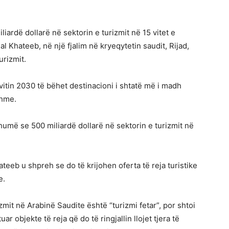
liardë dollarë në sektorin e turizmit në 15 vitet e
l Khateeb, në një fjalim në kryeqytetin saudit, Rijad,
urizmit.
vitin 2030 të bëhet destinacioni i shtatë më i madh
shme.
humë se 500 miliardë dollarë në sektorin e turizmit në
hateeb u shpreh se do të krijohen oferta të reja turistike
e.
zmit në Arabinë Saudite është “turizmi fetar”, por shtoi
ar objekte të reja që do të ringjallin llojet tjera të