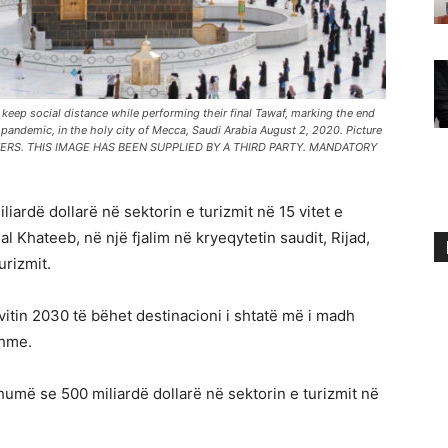
keep social distance while performing their final Tawaf, marking the end
pandemic, in the holy city of Mecca, Saudi Arabia August 2, 2020. Picture
REUTERS. THIS IMAGE HAS BEEN SUPPLIED BY A THIRD PARTY. MANDATORY
liardë dollarë në sektorin e turizmit në 15 vitet e
l Khateeb, në një fjalim në kryeqytetin saudit, Rijad,
urizmit.
vitin 2030 të bëhet destinacioni i shtatë më i madh
shme.
humë se 500 miliardë dollarë në sektorin e turizmit në