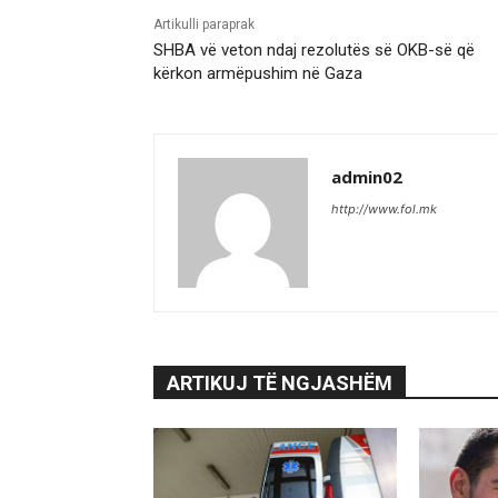
Artikulli paraprak
SHBA vë veton ndaj rezolutës së OKB-së që
kërkon armëpushim në Gaza
admin02
http://www.fol.mk
ARTIKUJ TË NGJASHËM