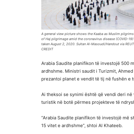
A general view picture shows the Kaaba as Muslim pilgrims 
of Haj pilgrimage amid the coronavirus disease (COVID-19) 
taken August 2, 2020. Sultan Al-Masoudi/Handout via 
CREDIT
Arabia Saudite planifikon të investojë 500 mi
ardhshme. Ministri saudit i Turizmit, Ahmed a
prezantoi planet e vendit të tij në fushën e t
Ai theksoi se synimi është që vendi deri në 
turistik në botë përmes projekteve të ndry
“Arabia Saudite planifikon të investojë më s
15 vitet e ardhshme”, shtoi Al Khateeb.