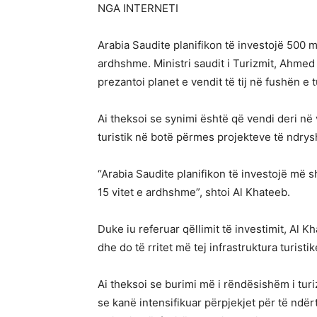
NGA INTERNETI
Arabia Saudite planifikon të investojë 500 mi
ardhshme. Ministri saudit i Turizmit, Ahmed a
prezantoi planet e vendit të tij në fushën e t
Ai theksoi se synimi është që vendi deri në 
turistik në botë përmes projekteve të ndry
“Arabia Saudite planifikon të investojë më s
15 vitet e ardhshme”, shtoi Al Khateeb.
Duke iu referuar qëllimit të investimit, Al K
dhe do të rritet më tej infrastruktura turistik
Ai theksoi se burimi më i rëndësishëm i turi
se kanë intensifikuar përpjekjet për të ndërtu