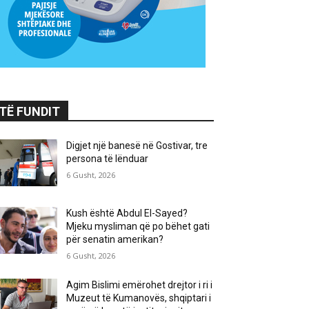
TË FUNDIT
Digjet një banesë në Gostivar, tre
persona të lënduar
6 Gusht, 2026
Kush është Abdul El-Sayed?
Mjeku mysliman që po bëhet gati
për senatin amerikan?
6 Gusht, 2026
Agim Bislimi emërohet drejtor i ri i
Muzeut të Kumanovës, shqiptari i