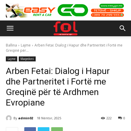
Ballina
Lajme
Arben Fetai: Dialog i Hapur dhe Partneritet i Fortë me
Greqinë për...
Lajme
Maqedoni
Arben Fetai: Dialog i Hapur
dhe Partneritet i Fortë me
Greqinë për të Ardhmen
Evropiane
By
admin02
18 Nëntor, 2025
222
0