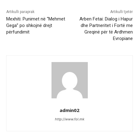
Artikulli paraprak
Artikulli tjetër
Mexhiti: Punimet në “Mehmet
Arben Fetai: Dialog i Hapur
Gega” po shkojnë drejt
dhe Partneritet i Fortë me
përfundimit
Greqinë për të Ardhmen
Evropiane
admin02
http://www.fol.mk