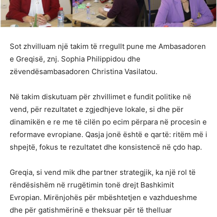
Sot zhvilluam një takim të rregullt pune me Ambasadoren
e Greqisë, znj. Sophia Philippidou dhe
zëvendësambasadoren Christina Vasilatou.
Në takim diskutuam për zhvillimet e fundit politike në
vend, për rezultatet e zgjedhjeve lokale, si dhe për
dinamikën e re me të cilën po ecim përpara në procesin e
reformave evropiane. Qasja jonë është e qartë: ritëm më i
shpejtë, fokus te rezultatet dhe konsistencë në çdo hap.
Greqia, si vend mik dhe partner strategjik, ka një rol të
rëndësishëm në rrugëtimin tonë drejt Bashkimit
Evropian. Mirënjohës për mbështetjen e vazhdueshme
dhe për gatishmërinë e theksuar për të thelluar