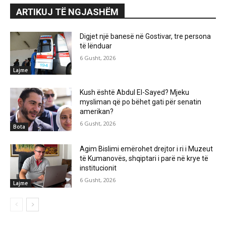
ARTIKUJ TË NGJASHËM
Digjet një banesë në Gostivar, tre persona
të lënduar
6 Gusht, 2026
Lajme
Kush është Abdul El-Sayed? Mjeku
mysliman që po bëhet gati për senatin
amerikan?
6 Gusht, 2026
Bota
Agim Bislimi emërohet drejtor i ri i Muzeut
të Kumanovës, shqiptari i parë në krye të
institucionit
6 Gusht, 2026
Lajme