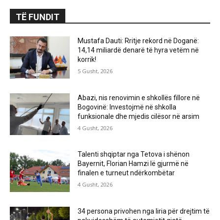
TË FUNDIT
Mustafa Dauti: Rritje rekord në Doganë:
14,14 miliardë denarë të hyra vetëm në
korrik!
5 Gusht, 2026
Abazi, nis renovimin e shkollës fillore në
Bogovinë: Investojmë në shkolla
funksionale dhe mjedis cilësor në arsim
4 Gusht, 2026
Talenti shqiptar nga Tetova i shënon
Bayernit, Florian Hamzi lë gjurmë në
finalen e turneut ndërkombëtar
4 Gusht, 2026
34 persona privohen nga liria për drejtim të