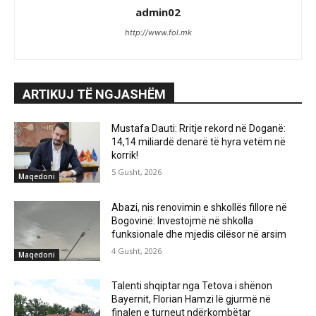
admin02
http://www.fol.mk
ARTIKUJ TË NGJASHËM
Mustafa Dauti: Rritje rekord në Doganë:
14,14 miliardë denarë të hyra vetëm në
korrik!
5 Gusht, 2026
Maqedoni
Abazi, nis renovimin e shkollës fillore në
Bogovinë: Investojmë në shkolla
funksionale dhe mjedis cilësor në arsim
4 Gusht, 2026
Maqedoni
Talenti shqiptar nga Tetova i shënon
Bayernit, Florian Hamzi lë gjurmë në
finalen e turneut ndërkombëtar