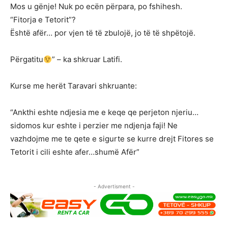
Mos u gënje! Nuk po ecën përpara, po fshihesh.
“Fitorja e Tetorit”?
Është afër… por vjen të të zbulojë, jo të të shpëtojë.
Përgatitu
” – ka shkruar Latifi.
Kurse me herët Taravari shkruante:
“Ankthi eshte ndjesia me e keqe qe perjeton njeriu…
sidomos kur eshte i perzier me ndjenja faji! Ne
vazhdojme me te qete e sigurte se kurre drejt Fitores se
Tetorit i cili eshte afer…shumë Afër”
- Advertisment -