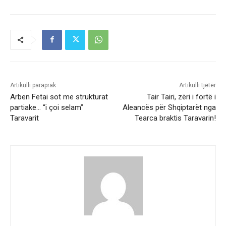
Artikulli paraprak
Artikulli tjetër
Arben Fetai sot me strukturat
Tair Tairi, zëri i fortë i
partiake… “i çoi selam”
Aleancës për Shqiptarët nga
Taravarit
Tearca braktis Taravarin!