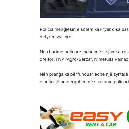
Policia mëngjesin e sotëm ka kryer disa b
detyrën zyrtare.
Nga burime policore mësojmë se janë arrestu
drejtori i NP “Agro-Berza”, Nimetulla Ramad
Nën pranga ka përfunduar edhe një zyrtarë 
e policisë po dërgohen në stacionin polico