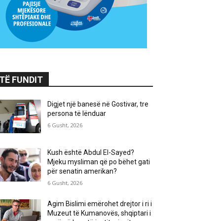
TË FUNDIT
Digjet një banesë në Gostivar, tre
persona të lënduar
6 Gusht, 2026
Kush është Abdul El-Sayed?
Mjeku mysliman që po bëhet gati
për senatin amerikan?
6 Gusht, 2026
Agim Bislimi emërohet drejtor i ri i
Muzeut të Kumanovës, shqiptari i