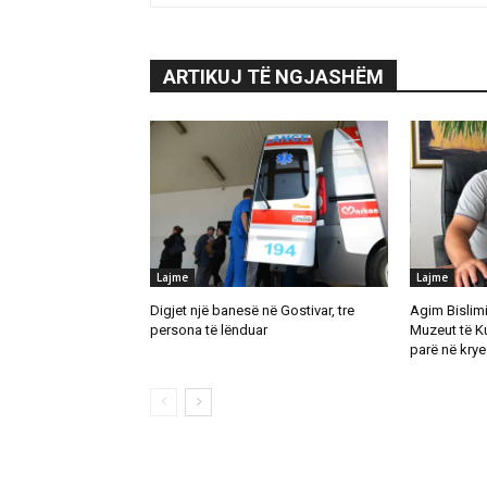
ARTIKUJ TË NGJASHËM
Lajme
Lajme
Digjet një banesë në Gostivar, tre
Agim Bislimi 
persona të lënduar
Muzeut të K
parë në krye 