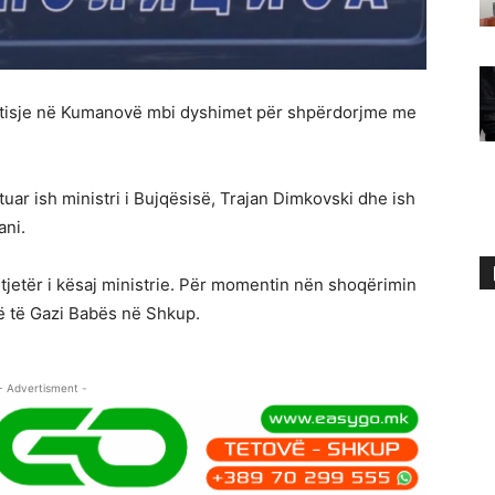
astisje në Kumanovë mbi dyshimet për shpërdorjme me
ar ish ministri i Bujqësisë, Trajan Dimkovski dhe ish
ani.
tjetër i kësaj ministrie. Për momentin nën shoqërimin
rë të Gazi Babës në Shkup.
- Advertisment -