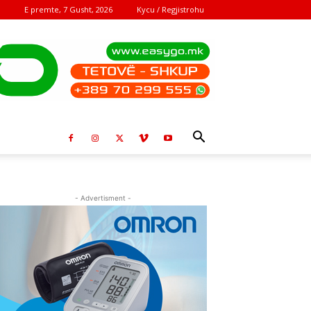
E premte, 7 Gusht, 2026
Kycu / Regjistrohu
- Advertisment -