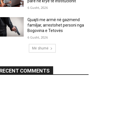
parë në krye të institucionit
6 Gusht, 2026
Gjuajti me armë në gazmend
familjar, arrestohet personi nga
Bogovina e Tetovës
6 Gusht, 2026
Më shumë
RECENT COMMENTS