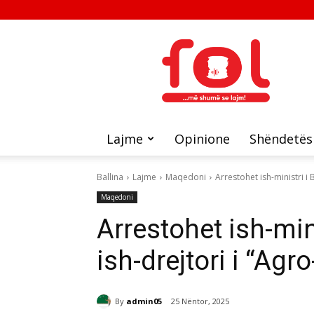
FOL
Lajme
Opinione
Shëndetës
Ballina
Lajme
Maqedoni
Arrestohet ish-ministri i 
Maqedoni
Arrestohet ish-min
ish-drejtori i “Agr
By
admin05
25 Nëntor, 2025