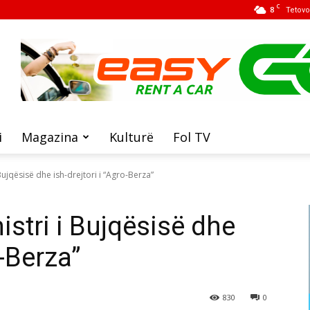
C
8
Tetovo
i
Magazina
Kulturë
Fol TV
Bujqësisë dhe ish-drejtori i “Agro-Berza”
istri i Bujqësisë dhe
o-Berza”
830
0