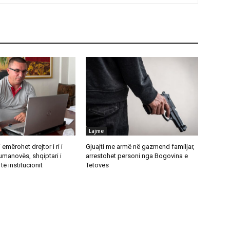
Lajme
emërohet drejtor i ri i
Gjuajti me armë në gazmend familjar,
umanovës, shqiptari i
arrestohet personi nga Bogovina e
të institucionit
Tetovës