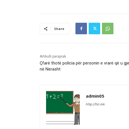
Share
Artikulli paraprak
Çfarë thotë policia për personin e vrarë që u gje
në Nerasht
admin05
http://fol.mk