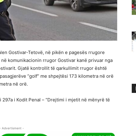
alen Gostivar-Tetovë, në pikën e pagesës rrugore
ri në komunikacionin rrugor Gostivar kanë privuar nga
stivarit. Gjatë kontrollit të qarkullimit rrugor është
ë pasagjerëve “golf” me shpejtësi 173 kilometra në orë
ometra në orë.
i 297a i Kodit Penal – “Drejtimi i mjetit në mënyrë të
- Advertisment -