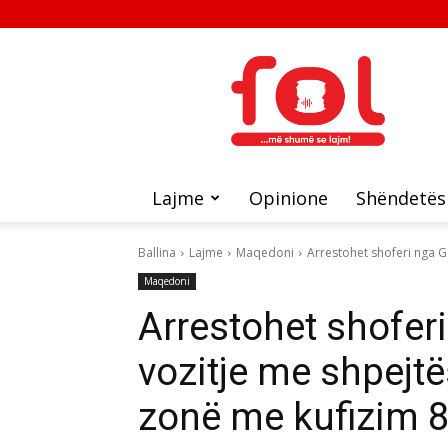
FOL
Lajme
Opinione
Shëndetës
Ballina
Lajme
Maqedoni
Arrestohet shoferi nga Go
Maqedoni
Arrestohet shoferi
vozitje me shpejtë
zonë me kufizim 