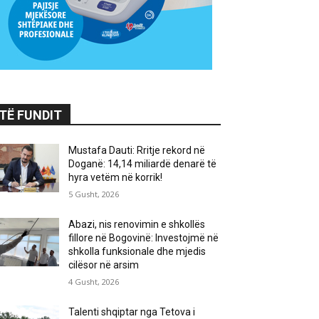
TË FUNDIT
Mustafa Dauti: Rritje rekord në
Doganë: 14,14 miliardë denarë të
hyra vetëm në korrik!
5 Gusht, 2026
Abazi, nis renovimin e shkollës
fillore në Bogovinë: Investojmë në
shkolla funksionale dhe mjedis
cilësor në arsim
4 Gusht, 2026
Talenti shqiptar nga Tetova i