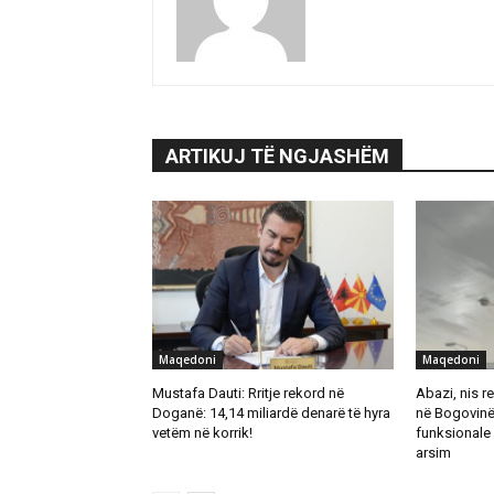
ARTIKUJ TË NGJASHËM
Maqedoni
Maqedoni
Mustafa Dauti: Rritje rekord në
Abazi, nis re
Doganë: 14,14 miliardë denarë të hyra
në Bogovinë
vetëm në korrik!
funksionale 
arsim