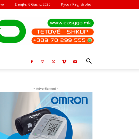
E enjte, 6 Gusht, 2026
Kycu / Regjistrohu
ovo
- Advertisment -