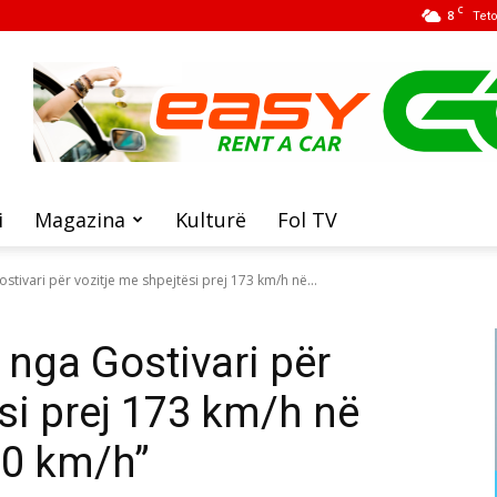
C
8
Tet
i
Magazina
Kulturë
Fol TV
stivari për vozitje me shpejtësi prej 173 km/h në...
 nga Gostivari për
si prej 173 km/h në
80 km/h”