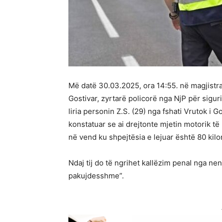
Më datë 30.03.2025, ora 14:55. në magjistr
Gostivar, zyrtarë policorë nga NjP për sigu
liria personin Z.S. (29) nga fshati Vrutok i Go
konstatuar se ai drejtonte mjetin motorik t
në vend ku shpejtësia e lejuar është 80 kil
Ndaj tij do të ngrihet kallëzim penal nga nen
pakujdesshme”.