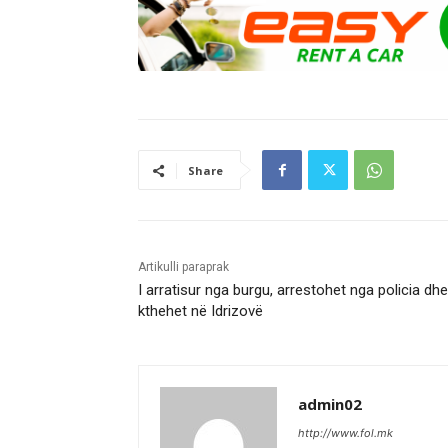
Share
Artikulli paraprak
I arratisur nga burgu, arrestohet nga policia dhe
kthehet në Idrizovë
admin02
http://www.fol.mk