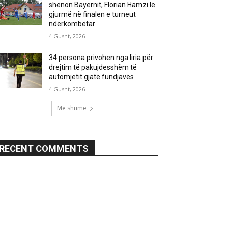
shënon Bayernit, Florian Hamzi lë
gjurmë në finalen e turneut
ndërkombëtar
4 Gusht, 2026
34 persona privohen nga liria për
drejtim të pakujdesshëm të
automjetit gjatë fundjavës
4 Gusht, 2026
Më shumë
RECENT COMMENTS