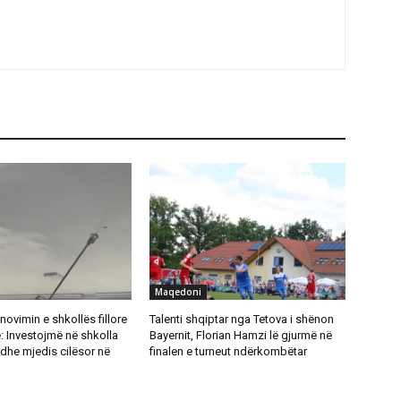
Maqedoni
novimin e shkollës fillore
Talenti shqiptar nga Tetova i shënon
: Investojmë në shkolla
Bayernit, Florian Hamzi lë gjurmë në
dhe mjedis cilësor në
finalen e turneut ndërkombëtar