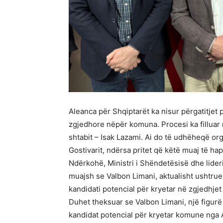
Aleanca për Shqiptarët ka nisur përgatitjet
zgjedhore nëpër komuna. Procesi ka filluar 
shtabit – Isak Lazami. Ai do të udhëheqë o
Gostivarit, ndërsa pritet që këtë muaj të h
Ndërkohë, Ministri i Shëndetësisë dhe lideri
muajsh se Valbon Limani, aktualisht ushtrues
kandidati potencial për kryetar në zgjedhje
Duhet theksuar se Valbon Limani, një figurë 
kandidat potencial për kryetar komune nga 