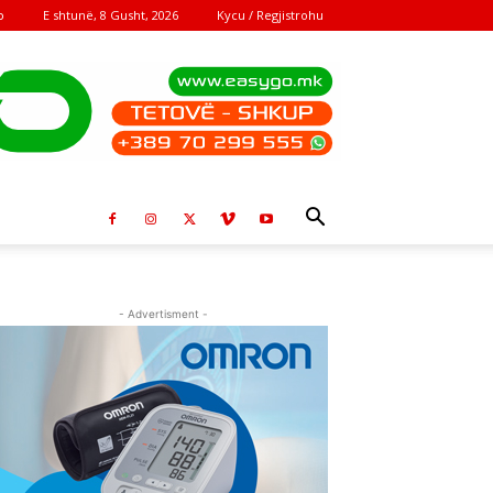
E shtunë, 8 Gusht, 2026
Kycu / Regjistrohu
o
- Advertisment -