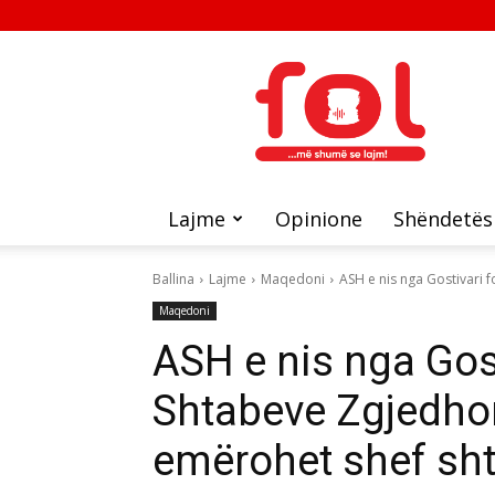
FOL
Lajme
Opinione
Shëndetës
Ballina
Lajme
Maqedoni
ASH e nis nga Gostivari 
Maqedoni
ASH e nis nga Gos
Shtabeve Zgjedhor
emërohet shef sht