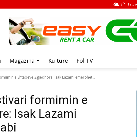
C
8
Tetov
i
Magazina
Kulturë
Fol TV
formimin e Shtabeve Zgjedhore: Isak Lazami emërohet...
tivari formimin e
e: Isak Lazami
abi