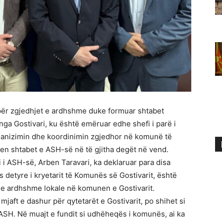
 për zgjedhjet e ardhshme duke formuar shtabet
nga Gostivari, ku është emëruar edhe shefi i parë i
rganizimin dhe koordinimin zgjedhor në komunë të
apen shtabet e ASH-së në të gjitha degët në vend.
 i ASH-së, Arben Taravari, ka deklaruar para disa
 detyre i kryetarit të Komunës së Gostivarit, është
t e ardhshme lokale në komunen e Gostivarit.
mjaft e dashur për qytetarët e Gostivarit, po shihet si
ASH. Në muajt e fundit si udhëheqës i komunës, ai ka