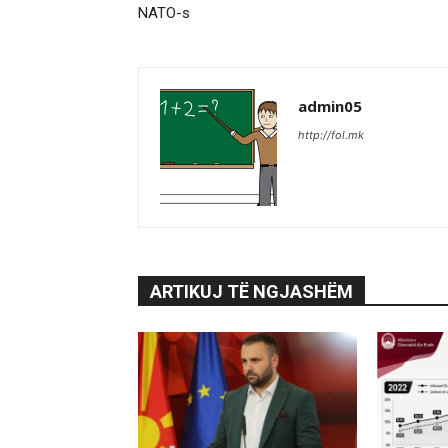
NATO-s
admin05
http://fol.mk
ARTIKUJ TË NGJASHËM