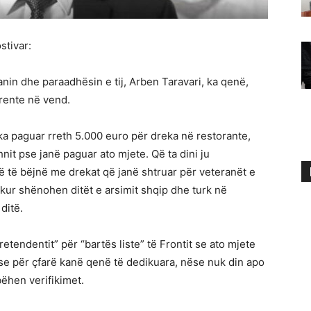
stivar:
in dhe paraadhësin e tij, Arben Taravari, ka qenë,
rente në vend.
ka paguar rreth 5.000 euro për dreka në restorante,
hnit pse janë paguar ato mjete. Që ta dini ju
në të bëjnë me drekat që janë shtruar për veteranët e
 kur shënohen ditët e arsimit shqip dhe turk në
ditë.
etendentit” për “bartës liste” të Frontit se ato mjete
se për çfarë kanë qenë të dedikuara, nëse nuk din apo
bëhen verifikimet.