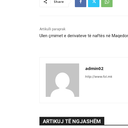
Share
Artikulli paraprak
Ulen çmimet e derivateve të naftës në Maqedo
admin02
http://www.fol.mk
ARTIKUJ TË NGJASHËM