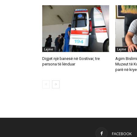
Lajme
Lajme
Digjet një banesë në Gostivar, tre
Agim Bislimi 
persona të lënduar
Muzeut të K
parë në krye 
FACEBOOK