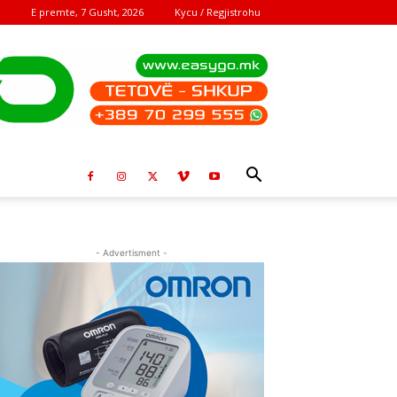
E premte, 7 Gusht, 2026
Kycu / Regjistrohu
- Advertisment -