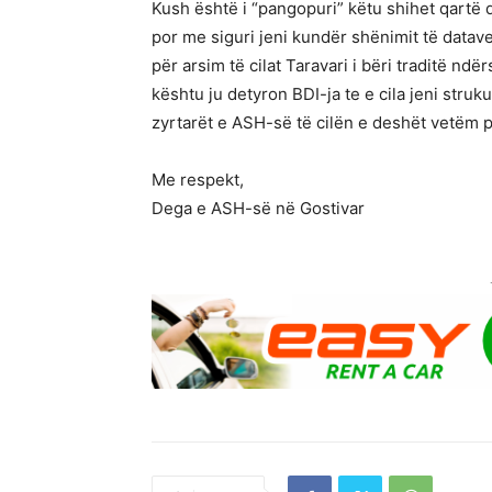
Kush është i “pangopuri” këtu shihet qartë 
por me siguri jeni kundër shënimit të datave
për arsim të cilat Taravari i bëri traditë ndë
kështu ju detyron BDI-ja te e cila jeni stru
zyrtarët e ASH-së të cilën e deshët vetëm p
Me respekt,
Dega e ASH-së në Gostivar