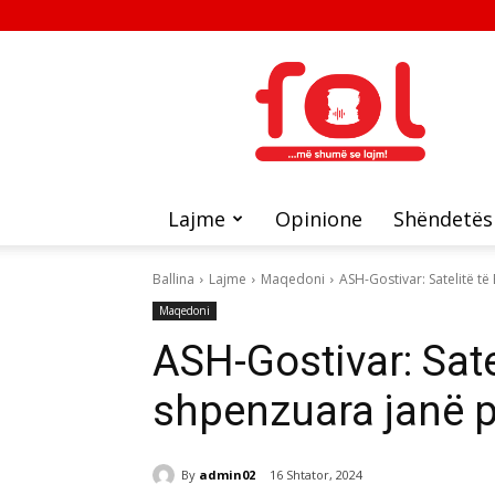
FOL
Lajme
Opinione
Shëndetës
Ballina
Lajme
Maqedoni
ASH-Gostivar: Satelitë të
Maqedoni
ASH-Gostivar: Satel
shpenzuara janë pë
By
admin02
16 Shtator, 2024