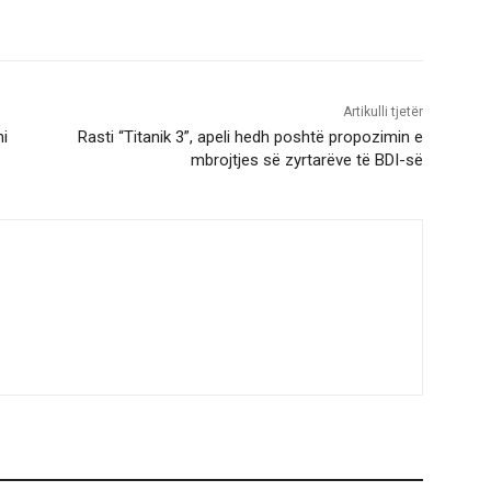
Artikulli tjetër
ni
Rasti “Titanik 3”, apeli hedh poshtë propozimin e
mbrojtjes së zyrtarëve të BDI-së