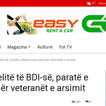
C
8
Tetovo
i
Magazina
Kulturë
Fol TV
 BDI-së, paratë e shpenzuara janë për veteranët e arsimit
itë të BDI-së, paratë e
r veteranët e arsimit
281
0