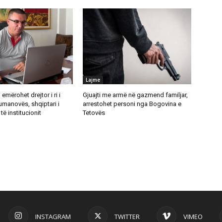
Lajme
emërohet drejtor i ri i
Gjuajti me armë në gazmend familjar,
umanovës, shqiptari i
arrestohet personi nga Bogovina e
të institucionit
Tetovës
INSTAGRAM
TWITTER
VIMEO