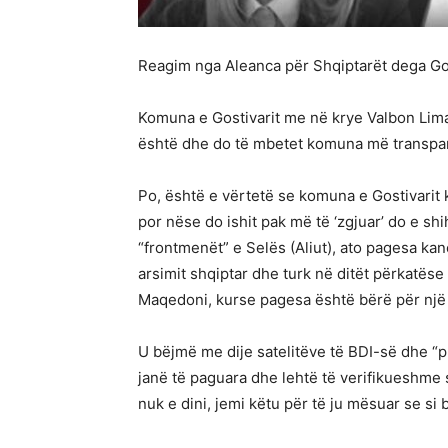
Reagim nga Aleanca për Shqiptarët dega Go
Komuna e Gostivarit me në krye Valbon Liman
është dhe do të mbetet komuna më transpa
Po, është e vërtetë se komuna e Gostivarit 
por nëse do ishit pak më të ‘zgjuar’ do e shi
“frontmenët” e Selës (Aliut), ato pagesa ka
arsimit shqiptar dhe turk në ditët përkatëse
Maqedoni, kurse pagesa është bërë për një 
U bëjmë me dije satelitëve të BDI-së dhe “pr
janë të paguara dhe lehtë të verifikueshme 
nuk e dini, jemi këtu për të ju mësuar se si 