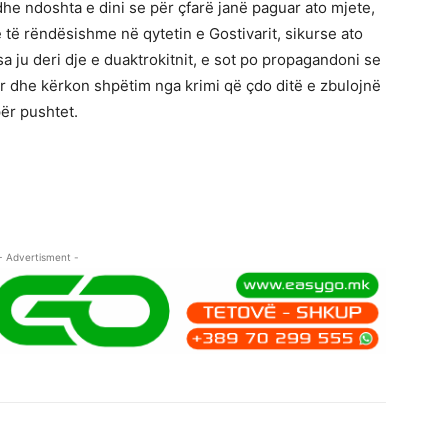
dhe ndoshta e dini se për çfarë janë paguar ato mjete,
 të rëndësishme në qytetin e Gostivarit, sikurse ato
rsa ju deri dje e duaktrokitnit, e sot po propagandoni se
kur dhe kërkon shpëtim nga krimi që çdo ditë e zbulojnë
ër pushtet.
- Advertisment -