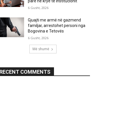
parë në krye të institucionit
6 Gusht, 2026
Gjuajti me armë në gazmend
familjar, arrestohet personi nga
Bogovina e Tetovës
6 Gusht, 2026
Më shumë
RECENT COMMENTS