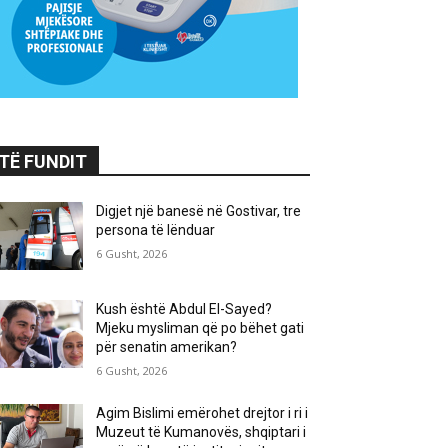
TË FUNDIT
Digjet një banesë në Gostivar, tre
persona të lënduar
6 Gusht, 2026
Kush është Abdul El-Sayed?
Mjeku mysliman që po bëhet gati
për senatin amerikan?
6 Gusht, 2026
Agim Bislimi emërohet drejtor i ri i
Muzeut të Kumanovës, shqiptari i