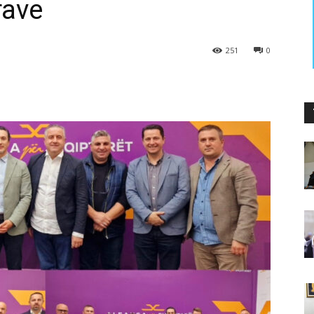
rave
251
0