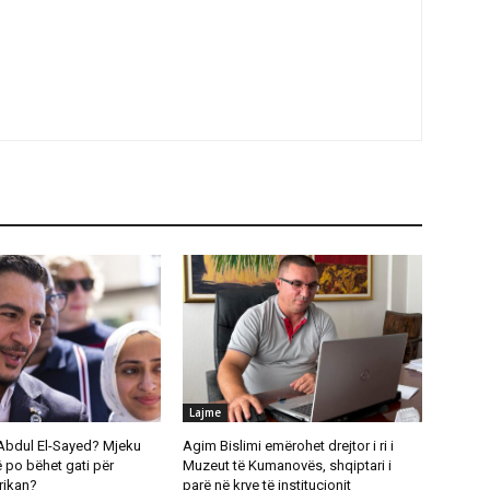
Lajme
Abdul El-Sayed? Mjeku
Agim Bislimi emërohet drejtor i ri i
 po bëhet gati për
Muzeut të Kumanovës, shqiptari i
rikan?
parë në krye të institucionit