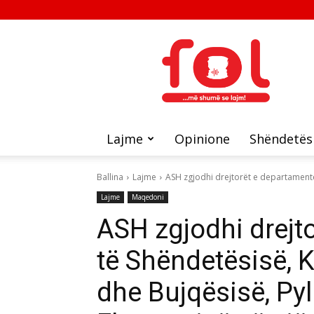
FOL
Lajme
Opinione
Shëndetës
Ballina
Lajme
ASH zgjodhi drejtorët e departamentev
Lajme
Maqedoni
ASH zgjodhi drejt
të Shëndetësisë, K
dhe Bujqësisë, Pyl