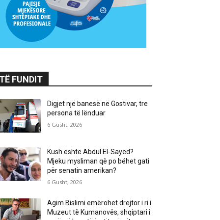
TË FUNDIT
Digjet një banesë në Gostivar, tre
persona të lënduar
6 Gusht, 2026
Kush është Abdul El-Sayed?
Mjeku mysliman që po bëhet gati
për senatin amerikan?
6 Gusht, 2026
Agim Bislimi emërohet drejtor i ri i
Muzeut të Kumanovës, shqiptari i