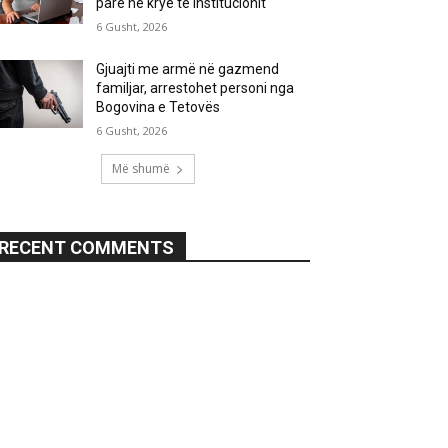
parë në krye të institucionit
6 Gusht, 2026
Gjuajti me armë në gazmend
familjar, arrestohet personi nga
Bogovina e Tetovës
6 Gusht, 2026
Më shumë
RECENT COMMENTS