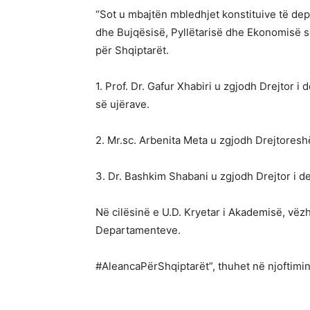
“Sot u mbajtën mbledhjet konstituive të de
dhe Bujqësisë, Pyllëtarisë dhe Ekonomisë s
për Shqiptarët.
1. Prof. Dr. Gafur Xhabiri u zgjodh Drejtor 
së ujërave.
2. Mr.sc. Arbenita Meta u zgjodh Drejtores
3. Dr. Bashkim Shabani u zgjodh Drejtor i d
Në cilësinë e U.D. Kryetar i Akademisë, vëz
Departamenteve.
#AleancaPërShqiptarët”, thuhet në njoftimi