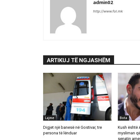
admin02
http://www.fol.mk
ARTIKUJ TË NGJASHËM
Lajme
Bota
Digjet një banesë në Gostivar, tre
Kush është 
persona të lënduar
mysliman që
senatin ame