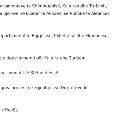
partamenteve të Shëndetësisë, Kulturës dhe Turizmit,
ë ujërave në kuadër të Akademisë Politike të Aleancës
i departamentit të Bujqësisë, Pyllëtarisë dhe Ekonomisë
hë e departamentit për Kulturë dhe Turizëm.
epartamentit të Shëndetësisë.
hgova procesin e zgjedhjes së Drejtorëve të
n e Rekës.