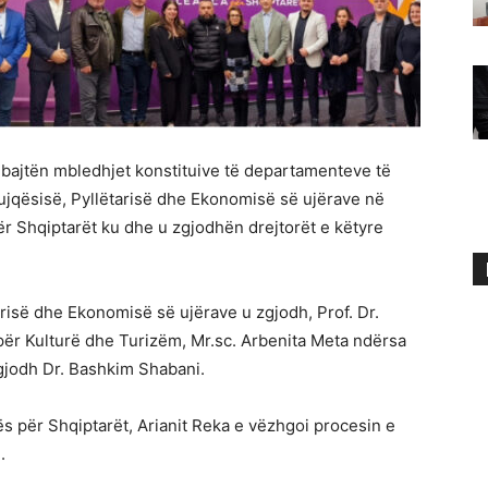
mbajtën mbledhjet konstituive të departamenteve të
ujqësisë, Pyllëtarisë dhe Ekonomisë së ujërave në
r Shqiptarët ku dhe u zgjodhën drejtorët e këtyre
arisë dhe Ekonomisë së ujërave u zgjodh, Prof. Dr.
për Kulturë dhe Turizëm, Mr.sc. Arbenita Meta ndërsa
zgjodh Dr. Bashkim Shabani.
ës për Shqiptarët, Arianit Reka e vëzhgoi procesin e
.