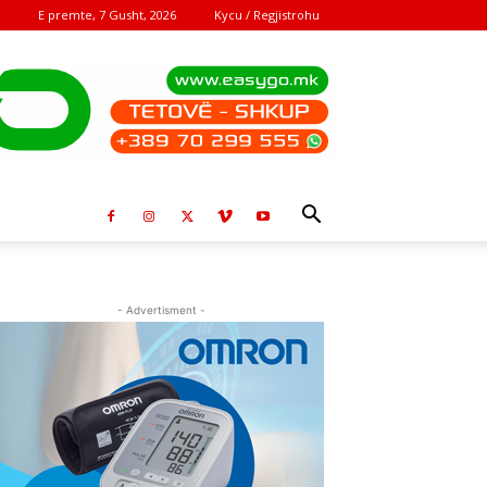
E premte, 7 Gusht, 2026
Kycu / Regjistrohu
- Advertisment -