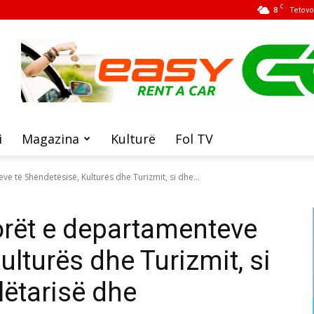
C
8
Tetovo
i
Magazina
Kulturë
Fol TV
e të Shëndetësisë, Kulturës dhe Turizmit, si dhe...
orët e departamenteve
ulturës dhe Turizmit, si
lëtarisë dhe