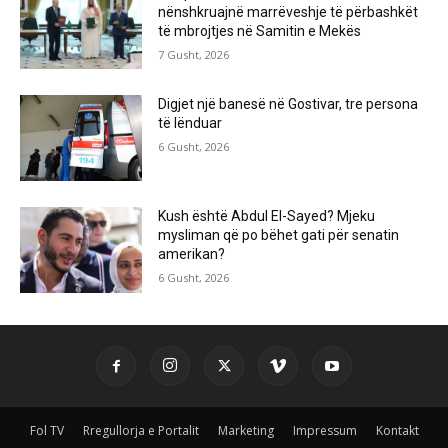
nënshkruajnë marrëveshje të përbashkët
të mbrojtjes në Samitin e Mekës
7 Gusht, 2026
Digjet një banesë në Gostivar, tre persona
të lënduar
6 Gusht, 2026
Kush është Abdul El-Sayed? Mjeku
mysliman që po bëhet gati për senatin
amerikan?
6 Gusht, 2026
Fol TV
Rregullorja e Portalit
Marketing
Impressum
Kontakt