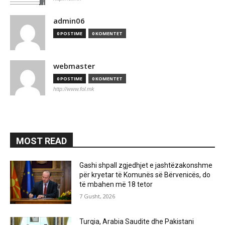
admin06
0 POSTIME
0 KOMENTET
webmaster
0 POSTIME
0 KOMENTET
http://www.fol.mk
MOST READ
Gashi shpall zgjedhjet e jashtëzakonshme
për kryetar të Komunës së Bërvenicës, do
të mbahen më 18 tetor
7 Gusht, 2026
Turqia, Arabia Saudite dhe Pakistani