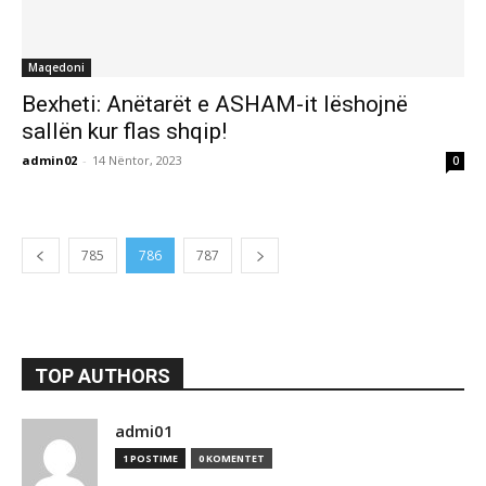
Maqedoni
Bexheti: Anëtarët e ASHAM-it lëshojnë
sallën kur flas shqip!
admin02
-
14 Nëntor, 2023
0
785
786
787
TOP AUTHORS
admi01
1 POSTIME
0 KOMENTET