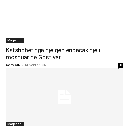
Maqedoni
Kafshohet nga një qen endacak një i
moshuar në Gostivar
admin02
-
14 Nëntor, 2023
0
Maqedoni