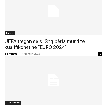
Lajme
UEFA tregon se si Shqipëria mund të
kualifikohet në “EURO 2024”
admin02
-
14 Nëntor, 2023
0
Shëndetësi