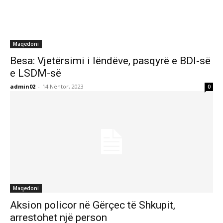
Maqedoni
Besa: Vjetërsimi i lëndëve, pasqyrë e BDI-së
e LSDM-së
admin02
-
14 Nëntor, 2023
0
Maqedoni
Aksion policor në Gërçec të Shkupit,
arrestohet një person