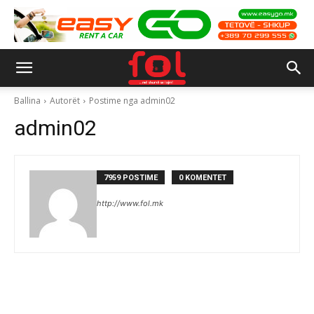
Ballina
Autorët
Postime nga admin02
admin02
7959 POSTIME
0 KOMENTET
http://www.fol.mk