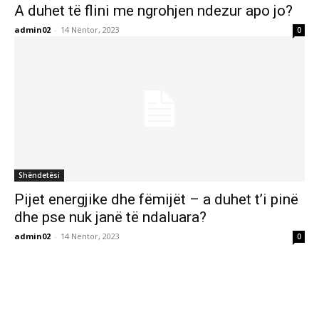
A duhet të flini me ngrohjen ndezur apo jo?
admin02
-
14 Nëntor, 2023
0
Shëndetësi
Pijet energjike dhe fëmijët – a duhet t’i pinë
dhe pse nuk janë të ndaluara?
admin02
-
14 Nëntor, 2023
0