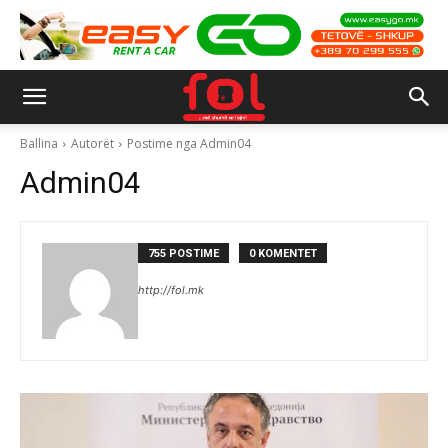
Ballina
Autorët
Postime nga Admin04
Admin04
755 POSTIME
0 KOMENTET
http://fol.mk