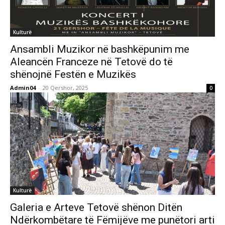
Kulturë
Ansambli Muzikor në bashkëpunim me
Aleancën Franceze në Tetovë do të
shënojnë Festën e Muzikës
Admin04
-
20 Qershor, 2025
0
Kulturë
Galeria e Arteve Tetovë shënon Ditën
Ndërkombëtare të Fëmijëve me punëtori arti