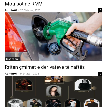
Moti sot në RMV
Admin04
-
20 Shtator, 2025
0
Maqedoni
Rriten çmimet e derivateve të naftës
Admin04
-
9 Shtator, 2025
0