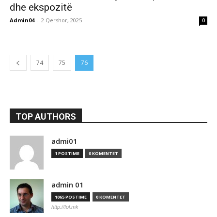
dhe ekspozitë
Admin04
-
2 Qershor, 2025
0
74
75
76
TOP AUTHORS
admi01
1 POSTIME
0 KOMENTET
admin 01
1065 POSTIME
0 KOMENTET
http://fol.mk