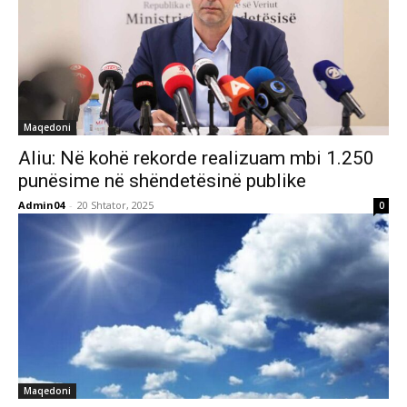
Maqedoni
Aliu: Në kohë rekorde realizuam mbi 1.250
punësime në shëndetësinë publike
Admin04
-
20 Shtator, 2025
0
Maqedoni