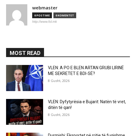
webmaster
0 POSTIME
0 KOMENTET
http://www.fol.mk
MOST READ
VLEN: A PO E BLEN ARTAN GRUBI LIRINË
ME SEKRETET E BDI-SË?
8 Gusht, 2026
VLEN: Dyfytyrësia e Bujarit: Natën të vret,
ditën të qan!
8 Gusht, 2026
Durmishi: Eksportet në rritje të fuqishme,