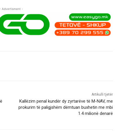
- Advertisment -
Artikulli tjetër
të
Kallëzim penal kundër dy zyrtarëve të M-NAV, me
prokurim të paligjshëm dëmtuan buxhetin me mbi
1.4 milionë denarë