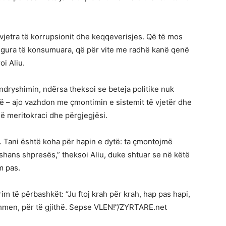
vjetra të korrupsionit dhe keqqeverisjes. Që të mos
figura të konsumuara, që për vite me radhë kanë qenë
oi Aliu.
dryshimin, ndërsa theksoi se beteja politike nuk
 – ajo vazhdon me çmontimin e sistemit të vjetër dhe
 në meritokraci dhe përgjegjësi.
. Tani është koha për hapin e dytë: ta çmontojmë
 shans shpresës,” theksoi Aliu, duke shtuar se në këtë
m pas.
im të përbashkët: “Ju ftoj krah për krah, hap pas hapi,
dhmen, për të gjithë. Sepse VLEN!”/ZYRTARE.net