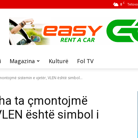
C
8
Tetovo
i
Magazina
Kulturë
Fol TV
çmontojmë sistemin e vjetër, VLEN është simbol...
koha ta çmontojmë
 VLEN është simbol i