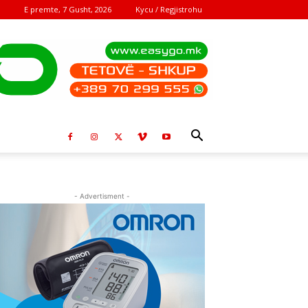
E premte, 7 Gusht, 2026
Kycu / Regjistrohu
- Advertisment -