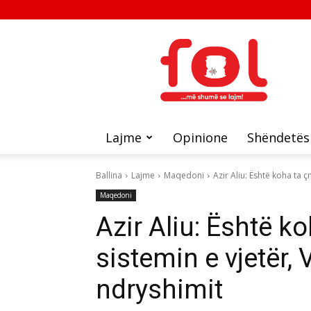
FOL
Lajme
Opinione
Shëndetës
Ballina
Lajme
Maqedoni
Azir Aliu: Është koha ta 
Maqedoni
Azir Aliu: Është 
sistemin e vjetër,
ndryshimit