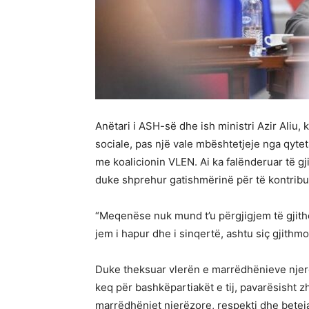
Anëtari i ASH-së dhe ish ministri Azir Aliu, 
sociale, pas një vale mbështetjeje nga qyte
me koalicionin VLEN. Ai ka falënderuar të gj
duke shprehur gatishmërinë për të kontrib
“Meqenëse nuk mund t’u përgjigjem të gjithëv
jem i hapur dhe i sinqertë, ashtu siç gjithm
Duke theksuar vlerën e marrëdhënieve njerëz
keq për bashkëpartiakët e tij, pavarësisht zh
marrëdhëniet njerëzore, respekti dhe betej