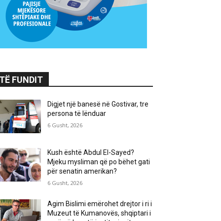
TË FUNDIT
Digjet një banesë në Gostivar, tre
persona të lënduar
6 Gusht, 2026
Kush është Abdul El-Sayed?
Mjeku mysliman që po bëhet gati
për senatin amerikan?
6 Gusht, 2026
Agim Bislimi emërohet drejtor i ri i
Muzeut të Kumanovës, shqiptari i