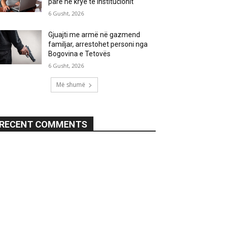
parë në krye të institucionit
6 Gusht, 2026
Gjuajti me armë në gazmend
familjar, arrestohet personi nga
Bogovina e Tetovës
6 Gusht, 2026
Më shumë
RECENT COMMENTS