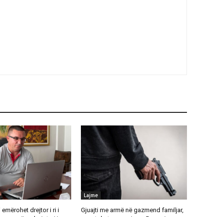
Lajme
emërohet drejtor i ri i
Gjuajti me armë në gazmend familjar,