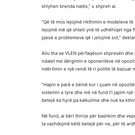
shlyhen brenda natës,” u shpreh ai.
“Që të mos lejojmë rikthimin e modeleve të 
lejojmë më që shteti ynë të udhëhiqet nga 
pjesë e problemeve që i jetojmë sot,” deklar
Aliu tha se VLEN përfaqëson shpresën dhe n
ndalet me dërgimin e oponentëve në opozitë
ndërtimin e një rendi të ri politik të bazuar
“Hapin e parë e bëmë kur i çuam në opozitë
sistemin e tyre dhe më në fund t’i japim një
betejë ka hyrë pa kalkulime dhe nuk ka kthi
Në fund, ai bëri thirrje për bashkim dhe vepr
ta vazhdojmë këtë betejë për ne, për të ar