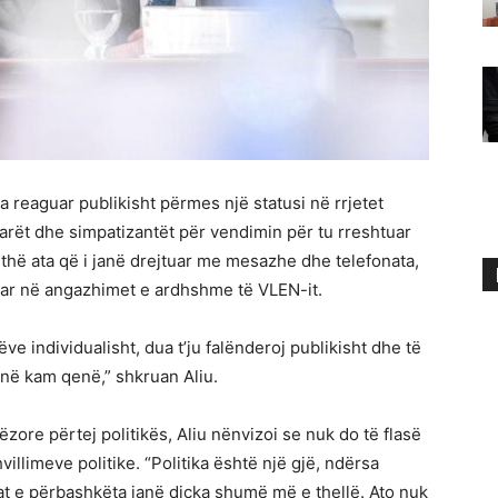
ka reaguar publikisht përmes një statusi në rrjetet
tarët dhe simpatizantët për vendimin për tu rreshtuar
ithë ata që i janë drejtuar me mesazhe dhe telefonata,
uar në angazhimet e ardhshme të VLEN-it.
e individualisht, dua t’ju falënderoj publikisht dhe të
onë kam qenë,” shkruan Aliu.
ore përtej politikës, Aliu nënvizoi se nuk do të flasë
villimeve politike. “Politika është një gjë, ndërsa
at e përbashkëta janë diçka shumë më e thellë. Ato nuk