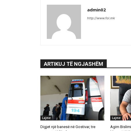
admin02
http://www.fol.mk
ARTIKUJ TË NGJASHËM
Lajme
Lajme
Digjet një banesë në Gostivar, tre
Agim Bislimi 