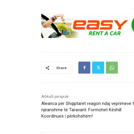
Share
Artikulli paraprak
Aleanca për Shqiptarët reagon ndaj veprimeve 
njëanshme të Taravarit: Formohet Këshill
Koordinues i përkohshëm!