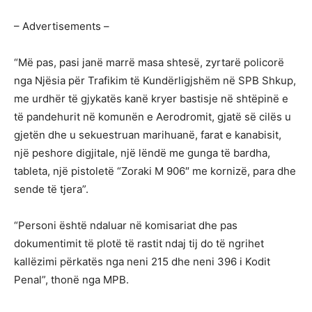
– Advertisements –
“Më pas, pasi janë marrë masa shtesë, zyrtarë policorë
nga Njësia për Trafikim të Kundërligjshëm në SPB Shkup,
me urdhër të gjykatës kanë kryer bastisje në shtëpinë e
të pandehurit në komunën e Aerodromit, gjatë së cilës u
gjetën dhe u sekuestruan marihuanë, farat e kanabisit,
një peshore digjitale, një lëndë me gunga të bardha,
tableta, një pistoletë “Zoraki M 906″ me kornizë, para dhe
sende të tjera”.
“Personi është ndaluar në komisariat dhe pas
dokumentimit të plotë të rastit ndaj tij do të ngrihet
kallëzimi përkatës nga neni 215 dhe neni 396 i Kodit
Penal”, thonë nga MPB.