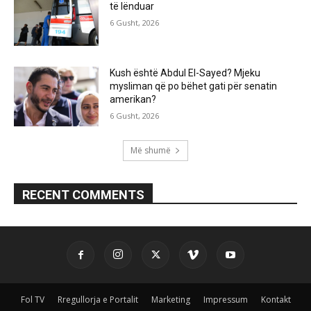
të lënduar
6 Gusht, 2026
Kush është Abdul El-Sayed? Mjeku
mysliman që po bëhet gati për senatin
amerikan?
6 Gusht, 2026
Më shumë
RECENT COMMENTS
Fol TV
Rregullorja e Portalit
Marketing
Impressum
Kontakt