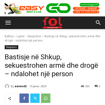
Ballina
Lajme
Maqedoni
Bastisje në Shkup, sekuestrohen armë dhe
drogë – ndalohet një person
Maqedoni
Bastisje në Shkup,
sekuestrohen armë dhe drogë
– ndalohet një person
By
admin02
15 Janar, 2025
303
0