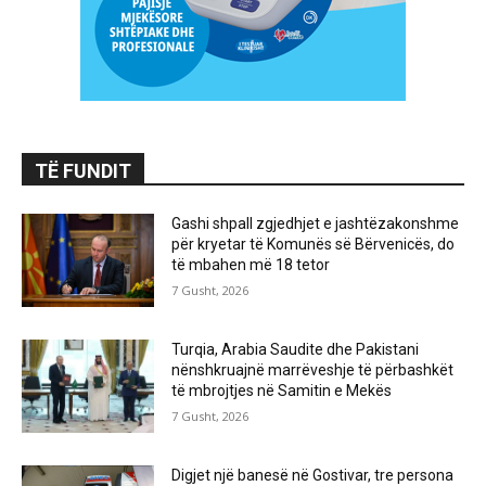
TË FUNDIT
Gashi shpall zgjedhjet e jashtëzakonshme
për kryetar të Komunës së Bërvenicës, do
të mbahen më 18 tetor
7 Gusht, 2026
Turqia, Arabia Saudite dhe Pakistani
nënshkruajnë marrëveshje të përbashkët
të mbrojtjes në Samitin e Mekës
7 Gusht, 2026
Digjet një banesë në Gostivar, tre persona