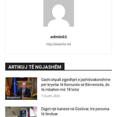
admin02
http://www.fol.mk
ARTIKUJ TË NGJASHËM
Gashi shpall zgjedhjet e jashtëzakonshme
për kryetar të Komunës së Bërvenicës, do
të mbahen më 18 tetor
7 Gusht, 2026
Maqedoni
Digjet një banesë në Gostivar, tre persona
të lënduar