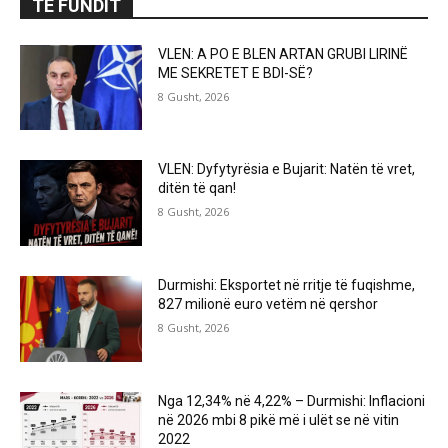
TË FUNDIT
VLEN: A PO E BLEN ARTAN GRUBI LIRINË
ME SEKRETET E BDI-SË?
8 Gusht, 2026
VLEN: Dyfytyrësia e Bujarit: Natën të vret,
ditën të qan!
8 Gusht, 2026
Durmishi: Eksportet në rritje të fuqishme,
827 milionë euro vetëm në qershor
8 Gusht, 2026
Nga 12,34% në 4,22% – Durmishi: Inflacioni
në 2026 mbi 8 pikë më i ulët se në vitin
2022