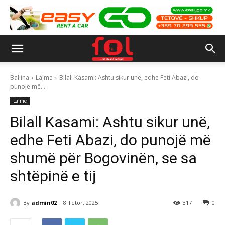
Ballina
Lajme
Bilall Kasami: Ashtu sikur unë, edhe Feti Abazi, do
punojë më...
Lajme
Bilall Kasami: Ashtu sikur unë,
edhe Feti Abazi, do punojë më
shumë për Bogovinën, se sa
shtëpinë e tij
By
admin02
8 Tetor, 2025
317
0