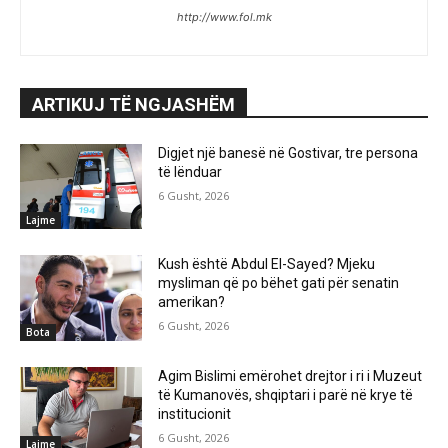
http://www.fol.mk
ARTIKUJ TË NGJASHËM
Digjet një banesë në Gostivar, tre persona
të lënduar
6 Gusht, 2026
Lajme
Kush është Abdul El-Sayed? Mjeku
mysliman që po bëhet gati për senatin
amerikan?
6 Gusht, 2026
Bota
Agim Bislimi emërohet drejtor i ri i Muzeut
të Kumanovës, shqiptari i parë në krye të
institucionit
6 Gusht, 2026
Lajme