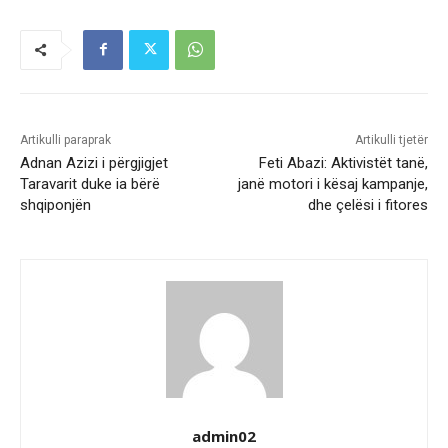
Artikulli paraprak
Artikulli tjetër
Adnan Azizi i përgjigjet
Feti Abazi: Aktivistët tanë,
Taravarit duke ia bërë
janë motori i kësaj kampanje,
shqiponjën
dhe çelësi i fitores
admin02