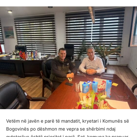
Vetëm në javën e parë të mandatit, kryetari i Komunës së
Bogovinës po dëshmon me vepra se shërbimi ndaj
qytetarëve është prioritet i parë. Sot, komuna ka pranuar