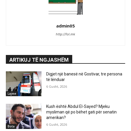
admin05
http://fol.mk
ARTIKUJ TË NGJASHËM
Digjet një banesë në Gostivar, tre persona
të lënduar
6 Gusht, 2026
Lajme
Kush është Abdul El-Sayed? Mjeku
mysliman që po bëhet gati për senatin
amerikan?
6 Gusht, 2026
Bota