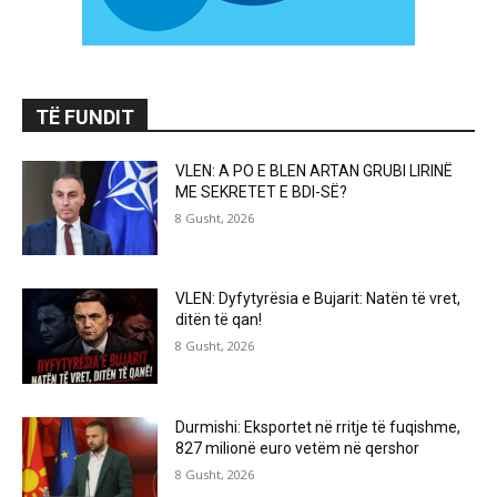
TË FUNDIT
VLEN: A PO E BLEN ARTAN GRUBI LIRINË
ME SEKRETET E BDI-SË?
8 Gusht, 2026
VLEN: Dyfytyrësia e Bujarit: Natën të vret,
ditën të qan!
8 Gusht, 2026
Durmishi: Eksportet në rritje të fuqishme,
827 milionë euro vetëm në qershor
8 Gusht, 2026