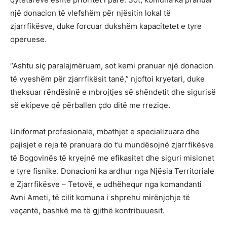
një donacion të vlefshëm për njësitin lokal të
zjarrfikësve, duke forcuar dukshëm kapacitetet e tyre
operuese.
“Ashtu siç paralajmëruam, sot kemi pranuar një donacion
të vyeshëm për zjarrfikësit tanë,” njoftoi kryetari, duke
theksuar rëndësinë e mbrojtjes së shëndetit dhe sigurisë
së ekipeve që përballen çdo ditë me rreziqe.
Uniformat profesionale, mbathjet e specializuara dhe
pajisjet e reja të pranuara do t’u mundësojnë zjarrfikësve
të Bogovinës të kryejnë me efikasitet dhe siguri misionet
e tyre fisnike. Donacioni ka ardhur nga Njësia Territoriale
e Zjarrfikësve – Tetovë, e udhëhequr nga komandanti
Avni Ameti, të cilit komuna i shprehu mirënjohje të
veçantë, bashkë me të gjithë kontribuuesit.