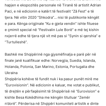
hapjen e ekspozitës personale në Tiranë të artistit Adrian
Paci, e në edicionin e katërt të festivalit “Zā Fest” e të
tjera. Në vitin 2020 “Shkodra”… nisi të publikonte këngët
e para. Kënga origjinale “Ku e gjeta vendin” ishte fituese
e çmimit special në “Festivalin Lule Borë” e më tej kishin
nxjerrë edhe të tjera një vit më pas si “Synin si qershia” e
“Turtulleshë”.
Bashkë me Shqipërinë nga gjysmëfinalja e parë për në
finale janë kualifikuar edhe: Norvegjia, Suedia, Islanda,
Holanda, Polonia, San Marino, Estonia, Portugalia dhe
Ukraina
Shqipëria kohëve të fundit nuk i ka pasur punët mirë me
“Eurovisionin”. Në edicionin e kaluar, me votat e publikut,
të drejtën e përfaqësimit të Shqipërisë në “Eurovision” e
kishte Besa Kokëdhima me këngën titulluar “Zemër
n’dorë”. Përderisa në Shqipëri komuniteti artistik e dinte