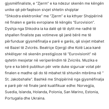
gjysmëfinaliste, e “Zjerm” e ka ndezur skenën me këngën
unike që përfaqëson sivjet shtetin shqiptar
“Shkodra elektronike” me “Zjerm” e ka kthyer Shqipërinë
në finalen e garës evropiane të këngës “Eurovision”.
Dyshja nga Shkodra ia ka dalë që të dytit me radhë të
shpallen finaliste pas votimeve që janë bërë me të
përfunduar gjysmëfinalja e parë e garës, që sivjet mbahet
në Bazel të Zvicrës. Beatriçe Gjergji dhe Kolë Laca kanë
shkëlqyer në skenën prestigjioze të “Eurovisionit” në
qytetin mesjetar në veriperëndim të Zvicrës. Muzika e
tyre e ka bërë publikun për vete duke siguruar votat për
finalen e madhe që do të mbahet të shtunën mbrëma në “
St. Jakobshalle”. Bashkë me Shqipërinë nga gjysmëfinalja
e parë për në finale janë kualifikuar edhe: Norvegjia,
Suedia, Islanda, Holanda, Polonia, San Marino, Estonia,
Portugalia dhe Ukraina.