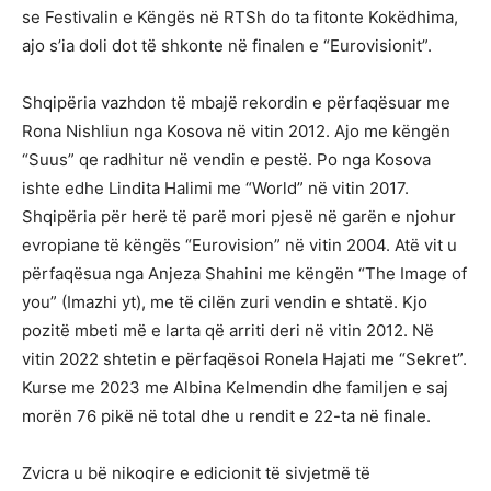
se Festivalin e Këngës në RTSh do ta fitonte Kokëdhima,
ajo s’ia doli dot të shkonte në finalen e “Eurovisionit”.
Shqipëria vazhdon të mbajë rekordin e përfaqësuar me
Rona Nishliun nga Kosova në vitin 2012. Ajo me këngën
“Suus” qe radhitur në vendin e pestë. Po nga Kosova
ishte edhe Lindita Halimi me “World” në vitin 2017.
Shqipëria për herë të parë mori pjesë në garën e njohur
evropiane të këngës “Eurovision” në vitin 2004. Atë vit u
përfaqësua nga Anjeza Shahini me këngën “The Image of
you” (Imazhi yt), me të cilën zuri vendin e shtatë. Kjo
pozitë mbeti më e larta që arriti deri në vitin 2012. Në
vitin 2022 shtetin e përfaqësoi Ronela Hajati me “Sekret”.
Kurse me 2023 me Albina Kelmendin dhe familjen e saj
morën 76 pikë në total dhe u rendit e 22-ta në finale.
Zvicra u bë nikoqire e edicionit të sivjetmë të