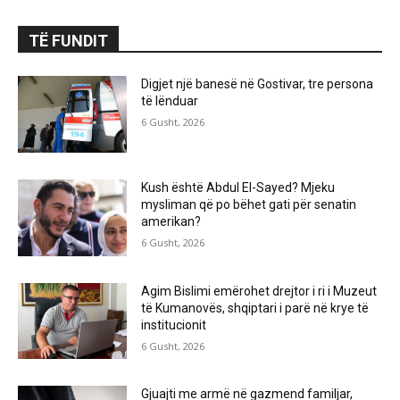
TË FUNDIT
Digjet një banesë në Gostivar, tre persona
të lënduar
6 Gusht, 2026
Kush është Abdul El-Sayed? Mjeku
mysliman që po bëhet gati për senatin
amerikan?
6 Gusht, 2026
Agim Bislimi emërohet drejtor i ri i Muzeut
të Kumanovës, shqiptari i parë në krye të
institucionit
6 Gusht, 2026
Gjuajti me armë në gazmend familjar,