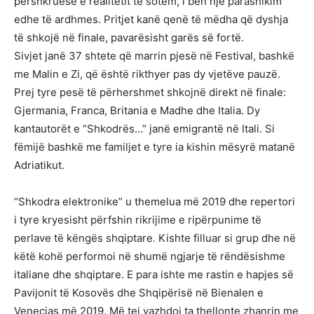
përshkruese e realitetit të sotëm, i bën një parashikim
edhe të ardhmes. Pritjet kanë qenë të mëdha që dyshja
të shkojë në finale, pavarësisht garës së fortë.
Sivjet janë 37 shtete që marrin pjesë në Festival, bashkë
me Malin e Zi, që është rikthyer pas dy vjetëve pauzë.
Prej tyre pesë të përhershmet shkojnë direkt në finale:
Gjermania, Franca, Britania e Madhe dhe Italia. Dy
kantautorët e “Shkodrës…” janë emigrantë në Itali. Si
fëmijë bashkë me familjet e tyre ia kishin mësyrë matanë
Adriatikut.
“Shkodra elektronike” u themelua më 2019 dhe repertori
i tyre kryesisht përfshin rikrijime e ripërpunime të
perlave të këngës shqiptare. Kishte filluar si grup dhe në
këtë kohë performoi në shumë ngjarje të rëndësishme
italiane dhe shqiptare. E para ishte me rastin e hapjes së
Pavijonit të Kosovës dhe Shqipërisë në Bienalen e
Venecias më 2019. Më tej vazhdoi ta thellonte zhanrin me