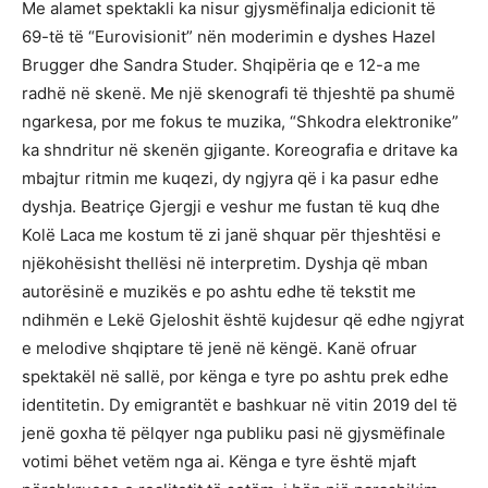
Me alamet spektakli ka nisur gjysmëfinalja edicionit të
69-të të “Eurovisionit” nën moderimin e dyshes Hazel
Brugger dhe Sandra Studer. Shqipëria qe e 12-a me
radhë në skenë. Me një skenografi të thjeshtë pa shumë
ngarkesa, por me fokus te muzika, “Shkodra elektronike”
ka shndritur në skenën gjigante. Koreografia e dritave ka
mbajtur ritmin me kuqezi, dy ngjyra që i ka pasur edhe
dyshja. Beatriçe Gjergji e veshur me fustan të kuq dhe
Kolë Laca me kostum të zi janë shquar për thjeshtësi e
njëkohësisht thellësi në interpretim. Dyshja që mban
autorësinë e muzikës e po ashtu edhe të tekstit me
ndihmën e Lekë Gjeloshit është kujdesur që edhe ngjyrat
e melodive shqiptare të jenë në këngë. Kanë ofruar
spektakël në sallë, por kënga e tyre po ashtu prek edhe
identitetin. Dy emigrantët e bashkuar në vitin 2019 del të
jenë goxha të pëlqyer nga publiku pasi në gjysmëfinale
votimi bëhet vetëm nga ai. Kënga e tyre është mjaft