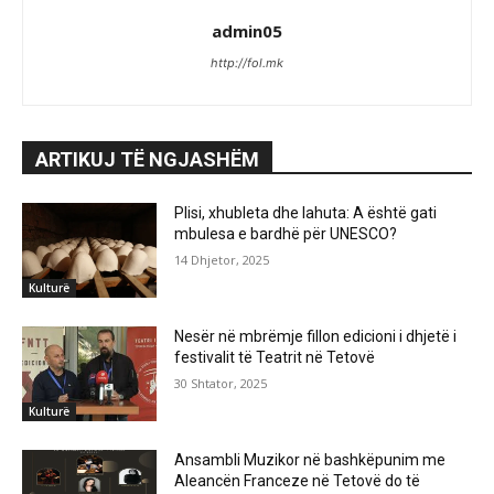
admin05
http://fol.mk
ARTIKUJ TË NGJASHËM
Plisi, xhubleta dhe lahuta: A është gati
mbulesa e bardhë për UNESCO?
14 Dhjetor, 2025
Kulturë
Nesër në mbrëmje fillon edicioni i dhjetë i
festivalit të Teatrit në Tetovë
30 Shtator, 2025
Kulturë
Ansambli Muzikor në bashkëpunim me
Aleancën Franceze në Tetovë do të