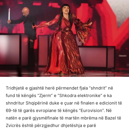
Tridhjetë e gjashtë herë përmendet fjala “shndrit” në
fund të këngës “Zjerm” e “Shkodra elektronike” e ka
shndritur Shqipërinë duke e çuar në finalen e edicionit të
69-të të garës evropiane të këngës “Eurovision”. Në
natën e parë gjysmëfinale të martën mbrëma në Bazel të
Zvicrës është përzgjedhur dhjetëshja e parë