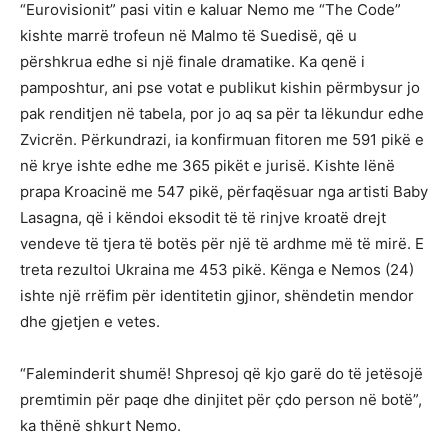
“Eurovisionit” pasi vitin e kaluar Nemo me “The Code”
kishte marrë trofeun në Malmo të Suedisë, që u
përshkrua edhe si një finale dramatike. Ka qenë i
pamposhtur, ani pse votat e publikut kishin përmbysur jo
pak renditjen në tabela, por jo aq sa për ta lëkundur edhe
Zvicrën. Përkundrazi, ia konfirmuan fitoren me 591 pikë e
në krye ishte edhe me 365 pikët e jurisë. Kishte lënë
prapa Kroacinë me 547 pikë, përfaqësuar nga artisti Baby
Lasagna, që i këndoi eksodit të të rinjve kroatë drejt
vendeve të tjera të botës për një të ardhme më të mirë. E
treta rezultoi Ukraina me 453 pikë. Kënga e Nemos (24)
ishte një rrëfim për identitetin gjinor, shëndetin mendor
dhe gjetjen e vetes.
“Faleminderit shumë! Shpresoj që kjo garë do të jetësojë
premtimin për paqe dhe dinjitet për çdo person në botë”,
ka thënë shkurt Nemo.