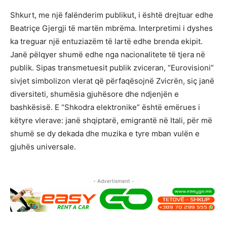
Shkurt, me një falënderim publikut, i është drejtuar edhe
Beatriçe Gjergji të martën mbrëma. Interpretimi i dyshes
ka treguar një entuziazëm të lartë edhe brenda ekipit.
Janë pëlqyer shumë edhe nga nacionalitete të tjera në
publik. Sipas transmetuesit publik zviceran, “Eurovisioni”
sivjet simbolizon vlerat që përfaqësojnë Zvicrën, siç janë
diversiteti, shumësia gjuhësore dhe ndjenjën e
bashkësisë. E “Shkodra elektronike” është emërues i
këtyre vlerave: janë shqiptarë, emigrantë në Itali, për më
shumë se dy dekada dhe muzika e tyre mban vulën e
gjuhës universale.
- Advertisment -