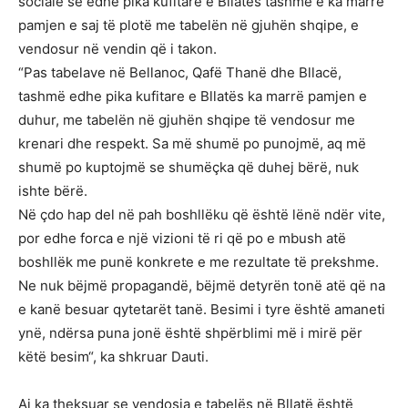
sociale se edhe pika kufitare e Bllatës tashmë e ka marrë
pamjen e saj të plotë me tabelën në gjuhën shqipe, e
vendosur në vendin që i takon.
“Pas tabelave në Bellanoc, Qafë Thanë dhe Bllacë,
tashmë edhe pika kufitare e Bllatës ka marrë pamjen e
duhur, me tabelën në gjuhën shqipe të vendosur me
krenari dhe respekt. Sa më shumë po punojmë, aq më
shumë po kuptojmë se shumëçka që duhej bërë, nuk
ishte bërë.
Në çdo hap del në pah boshllëku që është lënë ndër vite,
por edhe forca e një vizioni të ri që po e mbush atë
boshllëk me punë konkrete e me rezultate të prekshme.
Ne nuk bëjmë propagandë, bëjmë detyrën tonë atë që na
e kanë besuar qytetarët tanë. Besimi i tyre është amaneti
ynë, ndërsa puna jonë është shpërblimi më i mirë për
këtë besim“, ka shkruar Dauti.
Ai ka theksuar se vendosja e tabelës në Bllatë është