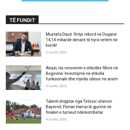
TË FUNDIT
Mustafa Dauti: Rritje rekord në Doganë:
14,14 miliardë denarë të hyra vetëm në
korrik!
5 Gusht, 2026
Abazi, nis renovimin e shkollës fillore në
Bogovinë: Investojmë në shkolla
funksionale dhe mjedis cilësor në arsim
4 Gusht, 2026
Talenti shqiptar nga Tetova i shënon
Bayernit, Florian Hamzi lë gjurmë në
finalen e turneut ndërkombëtar
4 Gusht, 2026