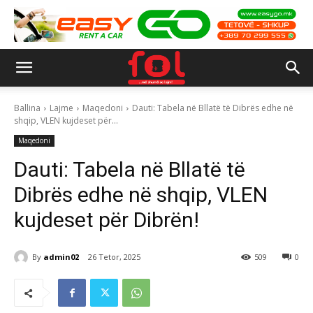
Ballina
Lajme
Maqedoni
Dauti: Tabela në Bllatë të Dibrës edhe në
shqip, VLEN kujdeset për...
Maqedoni
Dauti: Tabela në Bllatë të
Dibrës edhe në shqip, VLEN
kujdeset për Dibrën!
By
admin02
26 Tetor, 2025
509
0