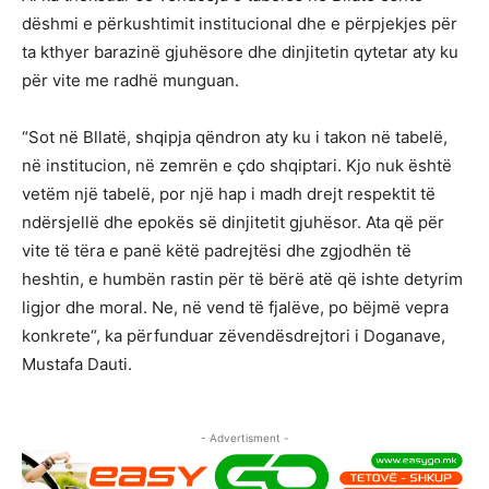
dëshmi e përkushtimit institucional dhe e përpjekjes për
ta kthyer barazinë gjuhësore dhe dinjitetin qytetar aty ku
për vite me radhë munguan.
“Sot në Bllatë, shqipja qëndron aty ku i takon në tabelë,
në institucion, në zemrën e çdo shqiptari. Kjo nuk është
vetëm një tabelë, por një hap i madh drejt respektit të
ndërsjellë dhe epokës së dinjitetit gjuhësor. Ata që për
vite të tëra e panë këtë padrejtësi dhe zgjodhën të
heshtin, e humbën rastin për të bërë atë që ishte detyrim
ligjor dhe moral. Ne, në vend të fjalëve, po bëjmë vepra
konkrete“, ka përfunduar zëvendësdrejtori i Doganave,
Mustafa Dauti.
- Advertisment -