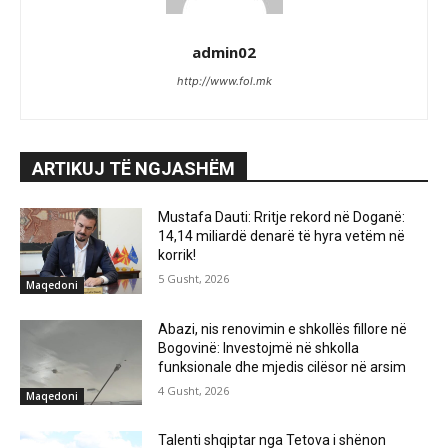
admin02
http://www.fol.mk
ARTIKUJ TË NGJASHËM
Mustafa Dauti: Rritje rekord në Doganë:
14,14 miliardë denarë të hyra vetëm në
korrik!
5 Gusht, 2026
Maqedoni
Abazi, nis renovimin e shkollës fillore në
Bogovinë: Investojmë në shkolla
funksionale dhe mjedis cilësor në arsim
4 Gusht, 2026
Maqedoni
Talenti shqiptar nga Tetova i shënon