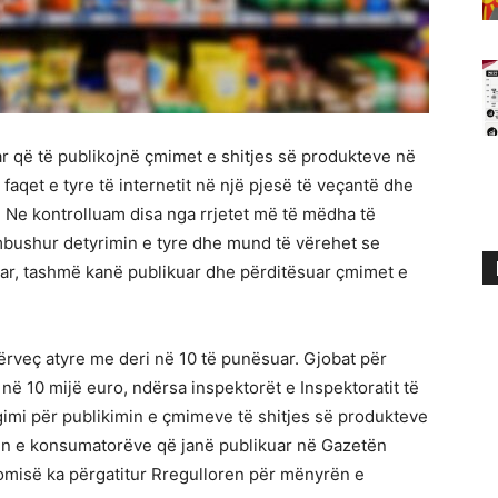
ar që të publikojnë çmimet e shitjes së produkteve në
aqet e tyre të internetit në një pjesë të veçantë dhe
. Ne kontrolluam disa nga rrjetet më të mëdha të
mbushur detyrimin e tyre dhe mund të vërehet se
uar, tashmë kanë publikuar dhe përditësuar çmimet e
 përveç atyre me deri në 10 të punësuar. Gjobat për
 në 10 mijë euro, ndërsa inspektorët e Inspektoratit të
igimi për publikimin e çmimeve të shitjes së produkteve
jen e konsumatorëve që janë publikuar në Gazetën
omisë ka përgatitur Rregulloren për mënyrën e