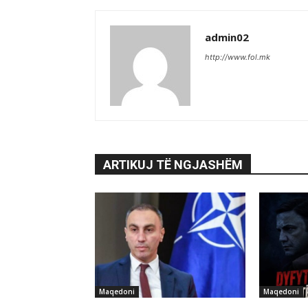
admin02
http://www.fol.mk
ARTIKUJ TË NGJASHËM
Maqedoni
Maqedoni