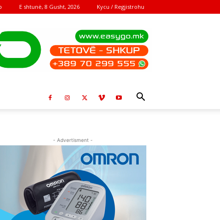
E shtunë, 8 Gusht, 2026
Kycu / Regjistrohu
o
- Advertisment -