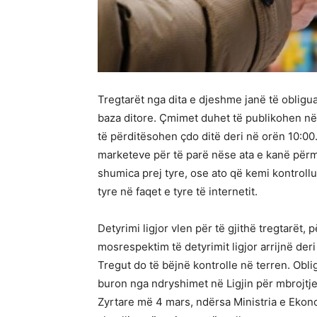
Tregtarët nga dita e djeshme janë të obligu
baza ditore. Çmimet duhet të publikohen në f
të përditësohen çdo ditë deri në orën 10:00
marketeve për të parë nëse ata e kanë për
shumica prej tyre, ose ato që kemi kontroll
tyre në faqet e tyre të internetit.
Detyrimi ligjor vlen për të gjithë tregtarët,
mosrespektim të detyrimit ligjor arrijnë deri
Tregut do të bëjnë kontrolle në terren. Obl
buron nga ndryshimet në Ligjin për mbrojt
Zyrtare më 4 mars, ndërsa Ministria e Ekon