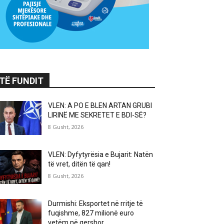
TË FUNDIT
VLEN: A PO E BLEN ARTAN GRUBI
LIRINË ME SEKRETET E BDI-SË?
8 Gusht, 2026
VLEN: Dyfytyrësia e Bujarit: Natën
të vret, ditën të qan!
8 Gusht, 2026
Durmishi: Eksportet në rritje të
fuqishme, 827 milionë euro
vetëm në qershor