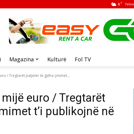
C
8
Tetov
i
Magazina
Kulturë
Fol TV
ro / Tregtarët patjetër të gjitha çmimet...
mijë euro / Tregtarët
çmimet t’i publikojnë në