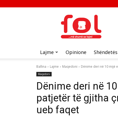
FOL
Lajme
Opinione
Shëndetës
Ballina
Lajme
Maqedoni
Dënime deri në 10 mijë eu
Maqedoni
Dënime deri në 10 
patjetër të gjitha 
ueb faqet