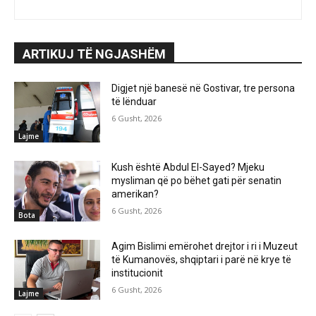
ARTIKUJ TË NGJASHËM
Digjet një banesë në Gostivar, tre persona
të lënduar
6 Gusht, 2026
Lajme
Kush është Abdul El-Sayed? Mjeku
mysliman që po bëhet gati për senatin
amerikan?
6 Gusht, 2026
Bota
Agim Bislimi emërohet drejtor i ri i Muzeut
të Kumanovës, shqiptari i parë në krye të
institucionit
6 Gusht, 2026
Lajme