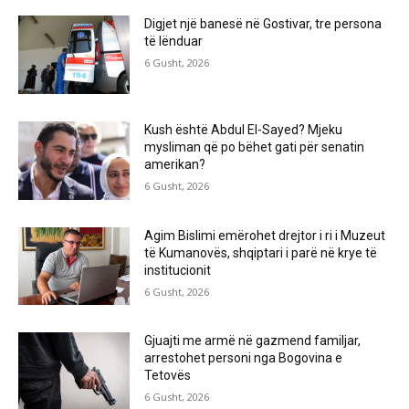
Digjet një banesë në Gostivar, tre persona
të lënduar
6 Gusht, 2026
Kush është Abdul El-Sayed? Mjeku
mysliman që po bëhet gati për senatin
amerikan?
6 Gusht, 2026
Agim Bislimi emërohet drejtor i ri i Muzeut
të Kumanovës, shqiptari i parë në krye të
institucionit
6 Gusht, 2026
Gjuajti me armë në gazmend familjar,
arrestohet personi nga Bogovina e
Tetovës
6 Gusht, 2026