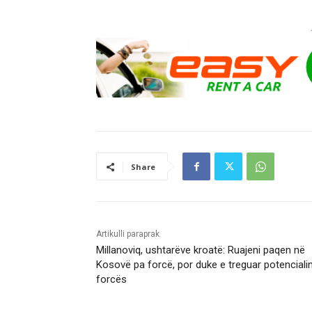
Share
Artikulli paraprak
Millanoviq, ushtarëve kroatë: Ruajeni paqen në
Kosovë pa forcë, por duke e treguar potenciali
forcës