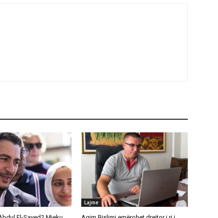
Lajme
Abdul El-Sayed? Mjeku
Agim Bislimi emërohet drejtor i ri i