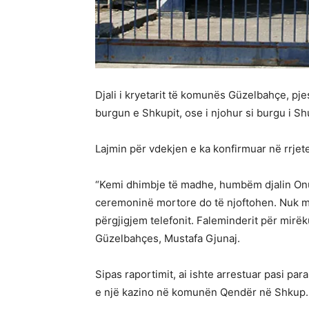
Djali i kryetarit të komunës Güzelbahçe, pje
burgun e Shkupit, ose i njohur si burgu i Sh
Lajmin për vdekjen e ka konfirmuar në rrjete
“Kemi dhimbje të madhe, humbëm djalin Onur
ceremoninë mortore do të njoftohen. Nuk mun
përgjigjem telefonit. Faleminderit për mirë
Güzelbahçes, Mustafa Gjunaj.
Sipas raportimit, ai ishte arrestuar pasi pa
e një kazino në komunën Qendër në Shkup.