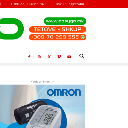
E shtunë, 8 Gusht, 2026
Kycu / Regjistrohu
o
- Advertisment -