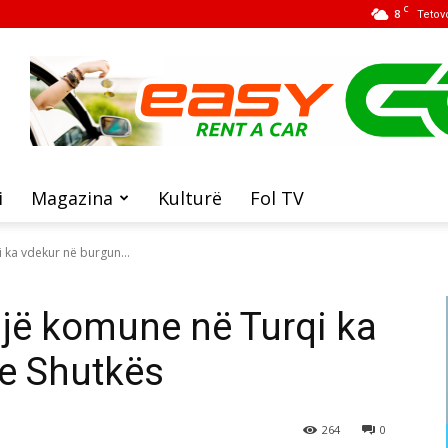
C
8
Tetov
i
Magazina
Kulturë
Fol TV
i ka vdekur në burgun...
ë një komune në Turqi ka
e Shutkës
264
0