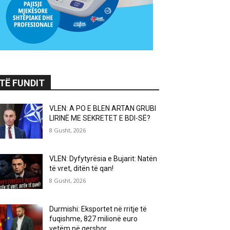
TË FUNDIT
VLEN: A PO E BLEN ARTAN GRUBI
LIRINË ME SEKRETET E BDI-SË?
8 Gusht, 2026
VLEN: Dyfytyrësia e Bujarit: Natën
të vret, ditën të qan!
8 Gusht, 2026
Durmishi: Eksportet në rritje të
fuqishme, 827 milionë euro
vetëm në qershor