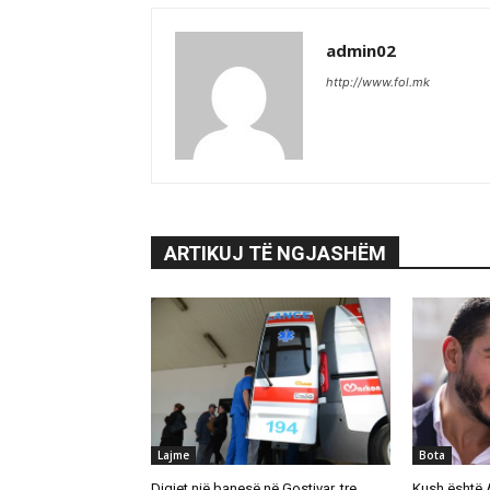
admin02
http://www.fol.mk
ARTIKUJ TË NGJASHËM
Lajme
Bota
Digjet një banesë në Gostivar, tre
Kush është 