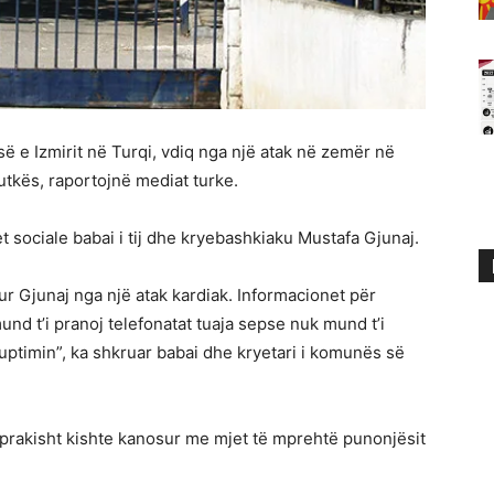
së e Izmirit në Turqi, vdiq nga një atak në zemër në
utkës, raportojnë mediat turke.
t sociale babai i tij dhe kryebashkiaku Mustafa Gjunaj.
 Gjunaj nga një atak kardiak. Informacionet për
d t’i pranoj telefonatat tuaja sepse nuk mund t’i
kuptimin”, ka shkruar babai dhe kryetari i komunës së
raprakisht kishte kanosur me mjet të mprehtë punonjësit