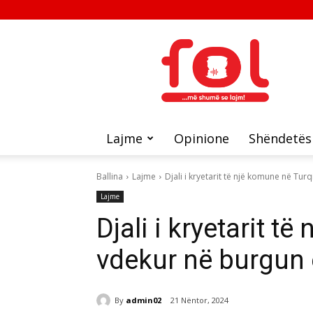
FOL
Lajme
Opinione
Shëndetës
Ballina
Lajme
Djali i kryetarit të një komune në Turq
Lajme
Djali i kryetarit t
vdekur në burgun 
By
admin02
21 Nëntor, 2024