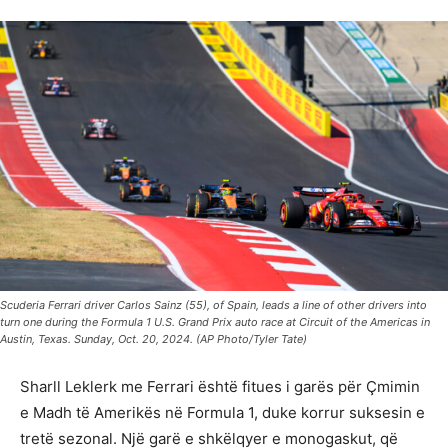
Scuderia Ferrari driver Carlos Sainz (55), of Spain, leads a line of other drivers into
turn one during the Formula 1 U.S. Grand Prix auto race at Circuit of the Americas in
Austin, Texas. Sunday, Oct. 20, 2024. (AP Photo/Tyler Tate)
Sharll Leklerk me Ferrari është fitues i garës për Çmimin
e Madh të Amerikës në Formula 1, duke korrur suksesin e
tretë sezonal. Një garë e shkëlqyer e monogaskut, që