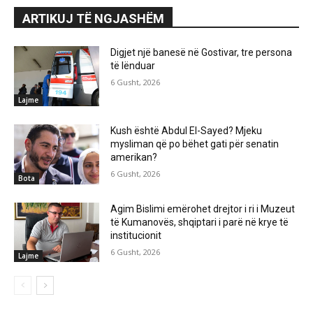
ARTIKUJ TË NGJASHËM
Digjet një banesë në Gostivar, tre persona
të lënduar
6 Gusht, 2026
Lajme
Kush është Abdul El-Sayed? Mjeku
mysliman që po bëhet gati për senatin
amerikan?
6 Gusht, 2026
Bota
Agim Bislimi emërohet drejtor i ri i Muzeut
të Kumanovës, shqiptari i parë në krye të
institucionit
6 Gusht, 2026
Lajme