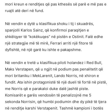
mori kreun e renditjes që pas kthesës së parë e më pas e
ruajti atë deri në fund.
Në vendin e dytë u klasifikua shoku i tij i skuadrës,
spanjolli Karlos Sainz, që konfirmoi paraqitjen e
shkëlqyer të “kokëkuqes” në pistën e Ostinit. Falë edhe
një strategjie më të mirë, Ferrari arriti një fitore të
dyfishtë, në një garë ku ishte e pakapshme.
Në vendin e tretë u klasifikua piloti holandez i Red Bull,
Maks Verstapen, që u ngjit në podium pas penalitetit që
mori britaniku i MekLarenit, Lando Norris, në xhiron e
fundit. Ata ishin protagonistë të një dueli të fortë në pistë,
me Norris që e parakaloi duke dalë jashtë piste.
Komisarët e garës vendosën të penalizojnë me 5
sekonda Norrisin, që humbi podiumin dhe dy pikë të tjera
në renditje karshi Verstapenit. Tashmë kampioni i botës