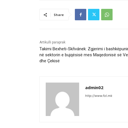
Share
Artikulli paraprak
Takimi Bexheti-Skřivánek: Zgjerimi i bashkëpuni
në sektorin e bujqësisë mes Maqedonisë së Ve
dhe Çekisë
admin02
http://www.fol.mk