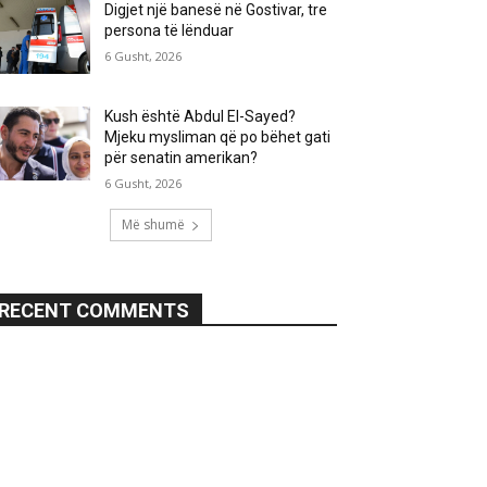
Digjet një banesë në Gostivar, tre
persona të lënduar
6 Gusht, 2026
Kush është Abdul El-Sayed?
Mjeku mysliman që po bëhet gati
për senatin amerikan?
6 Gusht, 2026
Më shumë
RECENT COMMENTS