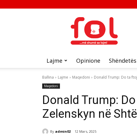
FOL
Lajme
Opinione
Shëndetës
Ballina
Lajme
Maqedoni
Donald Trump: Do ta ftoj
Maqedoni
Donald Trump: Do t
Zelenskyn në Shtë
By
admin02
12 Mars, 2025