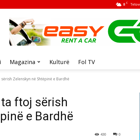
C
8
Tetov
i
Magazina
Kulturë
Fol TV
 sërish Zelenskyn në Shtëpinë e Bardhë
a ftoj sërish
pinë e Bardhë
430
0