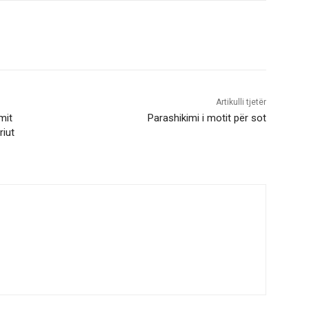
Artikulli tjetër
mit
Parashikimi i motit për sot
riut