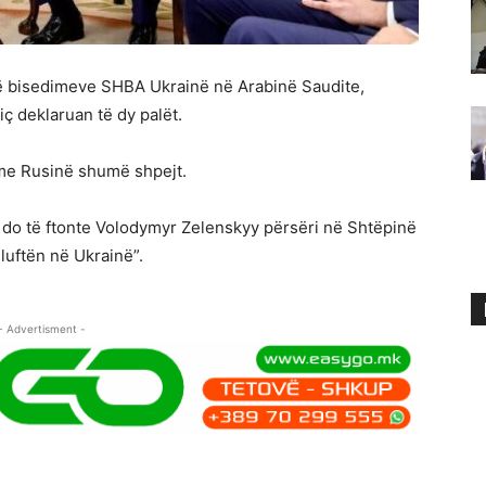
ë bisedimeve SHBA Ukrainë në Arabinë Saudite,
ç deklaruan të dy palët.
me Rusinë shumë shpejt.
e do të ftonte Volodymyr Zelenskyy përsëri në Shtëpinë
luftën në Ukrainë”.
- Advertisment -