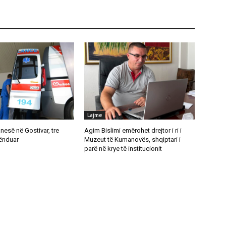
Lajme
anesë në Gostivar, tre
Agim Bislimi emërohet drejtor i ri i
lënduar
Muzeut të Kumanovës, shqiptari i
parë në krye të institucionit