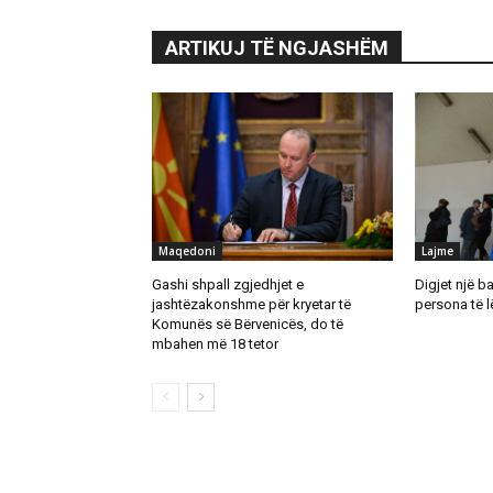
ARTIKUJ TË NGJASHËM
Maqedoni
Lajme
Gashi shpall zgjedhjet e
Digjet një b
jashtëzakonshme për kryetar të
persona të 
Komunës së Bërvenicës, do të
mbahen më 18 tetor