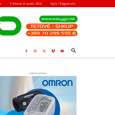
E shtunë, 8 Gusht, 2026
Kycu / Regjistrohu
o
- Advertisment -