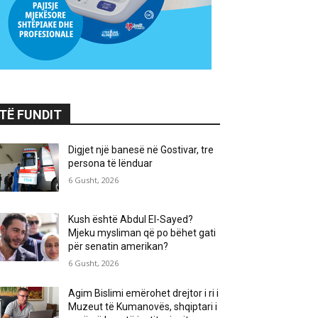
TË FUNDIT
Digjet një banesë në Gostivar, tre
persona të lënduar
6 Gusht, 2026
Kush është Abdul El-Sayed?
Mjeku mysliman që po bëhet gati
për senatin amerikan?
6 Gusht, 2026
Agim Bislimi emërohet drejtor i ri i
Muzeut të Kumanovës, shqiptari i