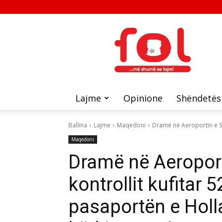
FOL
Lajme
Opinione
Shëndetës
Ballina
Lajme
Maqedoni
Dramë në Aeroportin e Shk
Maqedoni
Dramë në Aeroport
kontrollit kufitar 5
pasaportën e Holla