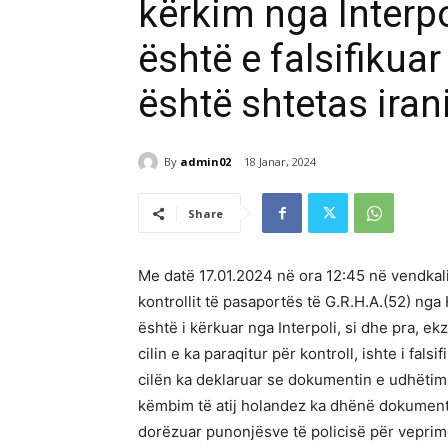
kërkim nga Interpo
është e falsifikuar
është shtetas iran
By
admin02
18 Janar, 2024
Share
Me datë 17.01.2024 në ora 12:45 në vendkali
kontrollit të pasaportës të G.R.H.A.(52) ng
është i kërkuar nga Interpoli, si dhe pra, e
cilin e ka paraqitur për kontroll, ishte i fals
cilën ka deklaruar se dokumentin e udhëtim
këmbim të atij holandez ka dhënë dokumentin
dorëzuar punonjësve të policisë për vepri