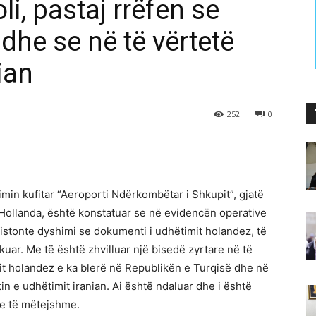
li, pastaj rrëfen se
 dhe se në të vërtetë
ian
252
0
min kufitar “Aeroporti Ndërkombëtar i Shkupit”, gjatë
a Hollanda, është konstatuar se në evidencën operative
kzistonte dyshimi se dokumenti i udhëtimit holandez, të
ifikuar. Me të është zhvilluar një bisedë zyrtare në të
it holandez e ka blerë në Republikën e Turqisë dhe në
 e udhëtimit iranian. Ai është ndaluar dhe i është
me të mëtejshme.