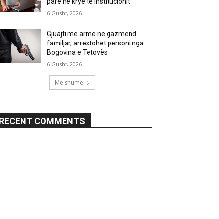
parë në krye të institucionit
6 Gusht, 2026
Gjuajti me armë në gazmend
familjar, arrestohet personi nga
Bogovina e Tetovës
6 Gusht, 2026
Më shumë
RECENT COMMENTS