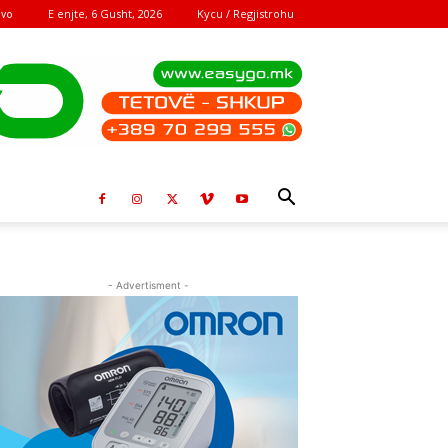
E enjte, 6 Gusht, 2026
Kycu / Regjistrohu
ovo
- Advertisment -