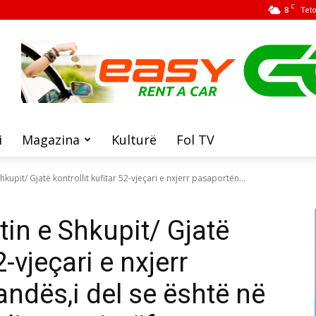
C
8
Tet
i
Magazina
Kulturë
Fol TV
upit/ Gjatë kontrollit kufitar 52-vjeçari e nxjerr pasaportën...
in e Shkupit/ Gjatë
2-vjeçari e nxjerr
ndës,i del se është në