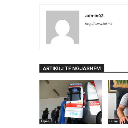
admin02
http://www.fol.mk
ARTIKUJ TË NGJASHËM
Lajme
Lajme