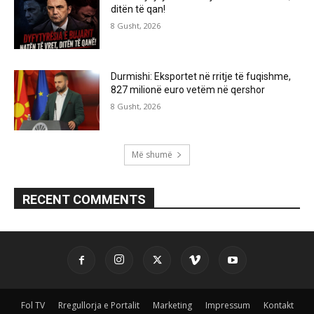
ditën të qan!
8 Gusht, 2026
Durmishi: Eksportet në rritje të fuqishme,
827 milionë euro vetëm në qershor
8 Gusht, 2026
Më shumë
RECENT COMMENTS
Fol TV
Rregullorja e Portalit
Marketing
Impressum
Kontakt