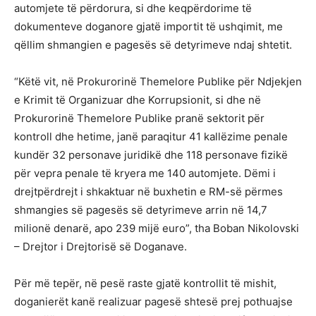
automjete të përdorura, si dhe keqpërdorime të
dokumenteve doganore gjatë importit të ushqimit, me
qëllim shmangien e pagesës së detyrimeve ndaj shtetit.
“Këtë vit, në Prokurorinë Themelore Publike për Ndjekjen
e Krimit të Organizuar dhe Korrupsionit, si dhe në
Prokurorinë Themelore Publike pranë sektorit për
kontroll dhe hetime, janë paraqitur 41 kallëzime penale
kundër 32 personave juridikë dhe 118 personave fizikë
për vepra penale të kryera me 140 automjete. Dëmi i
drejtpërdrejt i shkaktuar në buxhetin e RM-së përmes
shmangies së pagesës së detyrimeve arrin në 14,7
milionë denarë, apo 239 mijë euro”, tha Boban Nikolovski
– Drejtor i Drejtorisë së Doganave.
Për më tepër, në pesë raste gjatë kontrollit të mishit,
doganierët kanë realizuar pagesë shtesë prej pothuajse