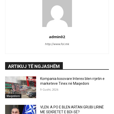
admin02
http://www.fol.mk
ARTIKUJ TË NGJASHËM
Kompania kosovare Interex blen rrjetin e
marketeve Tinex në Maqedoni
9 Gusht, 2026
Maqedoni
VLEN: A PO E BLEN ARTAN GRUBI LIRINË
ME SEKRETET E BDI-SË?