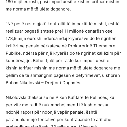
180 mijë eurosh, pasi importuesit e kishin tarifuar mishin
me norma më të ulëta doganore.
“Në pesë raste gjatë kontrollit të importit të mishit, është
realizuar pagesë shtesë prej 11 milionë denarësh ose
178,9 mijë eurosh, ndërsa ndaj kryerësve do të ngrihen
kallëzime penale përkatëse në Prokurorinë Themelore
Publike, ndërsa për një kryerës do të ngrihet kallëzim për
kundërvajtje. Bëhet fjalë për raste kur importuesit e
kishin tarifuar mishin me norma më të ulëta doganore me
qëllim që të shmangnin pagesën e detyrimeve”, u shpreh
Boban Nikolovski – Drejtor i Doganës.
Nikolovski theksoi se në Pikën Kufitare të Pelincës, ku
për vite me radhë nuk mbahej mend të kishte pasur
ndonjë raport për ndonjë vepër penale, është
parandaluar një tentativë për kontrabandë të arit dhe
argjendit në vlerë mbi 39 mijë euro. /Alsat.mk