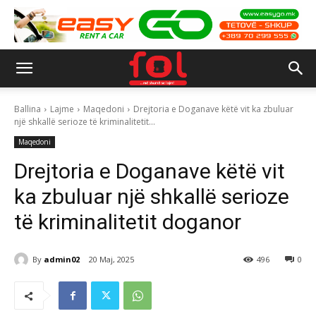
Ballina
Lajme
Maqedoni
Drejtoria e Doganave këtë vit ka zbuluar
një shkallë serioze të kriminalitetit...
Maqedoni
Drejtoria e Doganave këtë vit
ka zbuluar një shkallë serioze
të kriminalitetit doganor
By
admin02
20 Maj, 2025
496
0