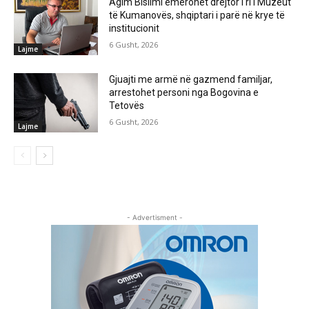
Agim Bislimi emërohet drejtor i ri i Muzeut
të Kumanovës, shqiptari i parë në krye të
institucionit
6 Gusht, 2026
Lajme
Gjuajti me armë në gazmend familjar,
arrestohet personi nga Bogovina e
Tetovës
6 Gusht, 2026
Lajme
- Advertisment -