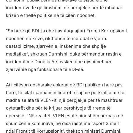
incidentëve të qëllimshëm, në përpjekje për të mbuluar
krizën e thellë politike në të cilën ndodhet.
“Sa herë që BDI-ja dhe i ashtuquajturi Front i Korrupsionit
ndodhen në krizë, rikthehen te metodat e vjetra:
destabilizime, zjarrvënie, inskenime dhe shpifje
mediatike”, shkruan Durmishi, duke përmendur rastin e
incidentit me Danella Arsovskën dhe dyshimet për
zjarrvënie nga funksionarë të BDI-së.
Ai i cilëson qesharake anketat që BDI publikon herë pas
here, të cilat i paraqesin liderët e saj me përkrahje më të
madhe se ata të VLEN-it, një përpjekje për të mashtruar
qytetarët dhe për të krijuar përshtypje të rreme të
epërsisë. “Në realitet, VLEN është bindshëm përpara në
shumicën e komunave, në disa raste me raport 3 me 1
ndaj Frontit të Korrupsionit”, thekson ministri Durmishi.