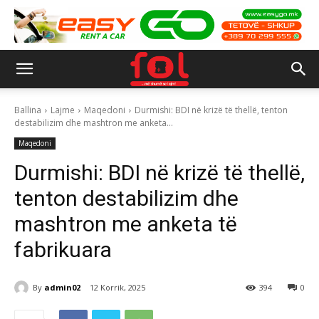
Ballina
Lajme
Maqedoni
Durmishi: BDI në krizë të thellë, tenton
destabilizim dhe mashtron me anketa...
Maqedoni
Durmishi: BDI në krizë të thellë,
tenton destabilizim dhe
mashtron me anketa të
fabrikuara
By
admin02
12 Korrik, 2025
394
0