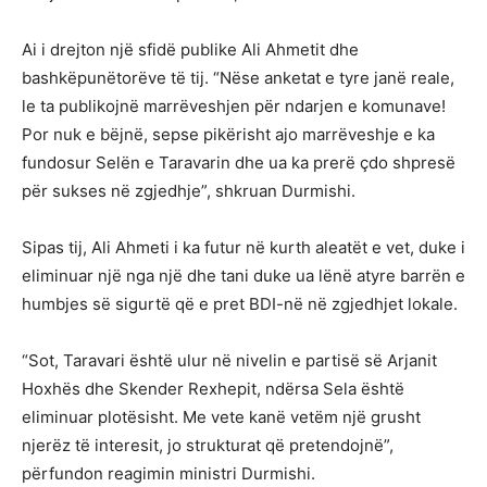
Ai i drejton një sfidë publike Ali Ahmetit dhe
bashkëpunëtorëve të tij. “Nëse anketat e tyre janë reale,
le ta publikojnë marrëveshjen për ndarjen e komunave!
Por nuk e bëjnë, sepse pikërisht ajo marrëveshje e ka
fundosur Selën e Taravarin dhe ua ka prerë çdo shpresë
për sukses në zgjedhje”, shkruan Durmishi.
Sipas tij, Ali Ahmeti i ka futur në kurth aleatët e vet, duke i
eliminuar një nga një dhe tani duke ua lënë atyre barrën e
humbjes së sigurtë që e pret BDI-në në zgjedhjet lokale.
“Sot, Taravari është ulur në nivelin e partisë së Arjanit
Hoxhës dhe Skender Rexhepit, ndërsa Sela është
eliminuar plotësisht. Me vete kanë vetëm një grusht
njerëz të interesit, jo strukturat që pretendojnë”,
përfundon reagimin ministri Durmishi.