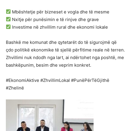
Mbështetje për bizneset e vogla dhe të mesme
Nxitje për punësimin e të rinjve dhe grave
Investime në zhvillim rural dhe ekonomi lokale
Bashkë me komunat dhe qytetarët do të sigurojmë që
çdo politikë ekonomike të sjellë përfitime reale në terren.
Zhvillimi nuk ndodh nga lart, ai ndërtohet nga poshtë, me
bashkëpunim, besim dhe veprim konkret.
#EkonomiAktive #ZhvillimLokal #PunëPërTëGjithë
#Zhelinë