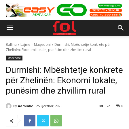
Ballina
Lajme
Maqedoni
Durmishi: Mbështetje konkrete për
Zhelinën: Ekonomi lokale, punësim dhe zhvillim rural
Maqedoni
Durmishi: Mbështetje konkrete
për Zhelinën: Ekonomi lokale,
punësim dhe zhvillim rural
By
admin02
25 Qershor, 2025
372
0