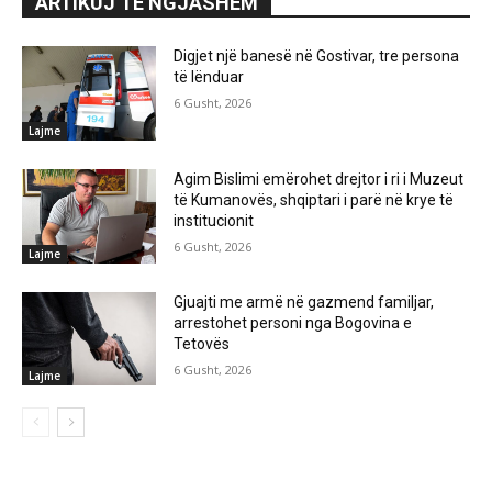
ARTIKUJ TË NGJASHËM
Digjet një banesë në Gostivar, tre persona
të lënduar
6 Gusht, 2026
Lajme
Agim Bislimi emërohet drejtor i ri i Muzeut
të Kumanovës, shqiptari i parë në krye të
institucionit
6 Gusht, 2026
Lajme
Gjuajti me armë në gazmend familjar,
arrestohet personi nga Bogovina e
Tetovës
6 Gusht, 2026
Lajme