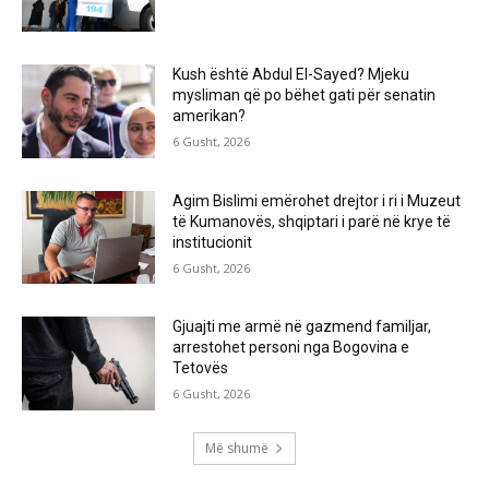
Kush është Abdul El-Sayed? Mjeku
mysliman që po bëhet gati për senatin
amerikan?
6 Gusht, 2026
Agim Bislimi emërohet drejtor i ri i Muzeut
të Kumanovës, shqiptari i parë në krye të
institucionit
6 Gusht, 2026
Gjuajti me armë në gazmend familjar,
arrestohet personi nga Bogovina e
Tetovës
6 Gusht, 2026
Më shumë