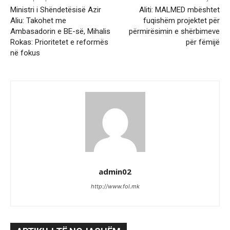
Ministri i Shëndetësisë Azir
Aliti: MALMED mbështet
Aliu: Takohet me
fuqishëm projektet për
Ambasadorin e BE-së, Mihalis
përmirësimin e shërbimeve
Rokas: Prioritetet e reformës
për fëmijë
në fokus
admin02
http://www.fol.mk