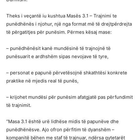
Theks i veçantë iu kushtua Masës 3.1 – Trajnimi te
punëdhënës i njohur, një nga format më të drejtpërdrejta
të përgatitjes për punësim. Përmes kësaj mase:
– punëdhënësit kanë mundësinë të trajnojnë të
punësuarit e ardhshëm sipas nevojave të tyre,
– personat e papunë përvetësojnë shkathtësi konkrete
praktike në mjedis real të punës,
– krijohet mundësi për punësim afatgjatë pas përfundimit
të trajnimit.
“Masa 3.1 është urë lidhëse midis të papunëve dhe
punëdhënësve. Ajo ofron përfitim të dyanshëm –
kompanitë bëhen me staf të trajnuar, ndërsa qytetarët