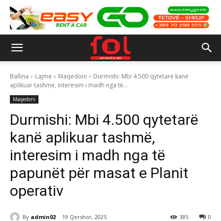
Ballina
Lajme
Maqedoni
Durmishi: Mbi 4.500 qytetarë kanë
aplikuar tashmë, interesim i madh nga të...
Maqedoni
Durmishi: Mbi 4.500 qytetarë
kanë aplikuar tashmë,
interesim i madh nga të
papunët për masat e Planit
operativ
By
admin02
19 Qershor, 2025
385
0