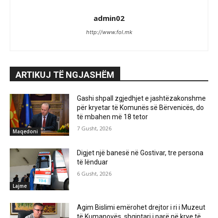
admin02
http://www.fol.mk
ARTIKUJ TË NGJASHËM
Gashi shpall zgjedhjet e jashtëzakonshme
për kryetar të Komunës së Bërvenicës, do
të mbahen më 18 tetor
7 Gusht, 2026
Maqedoni
Digjet një banesë në Gostivar, tre persona
të lënduar
6 Gusht, 2026
Lajme
Agim Bislimi emërohet drejtor i ri i Muzeut
të Kumanovës, shqiptari i parë në krye të