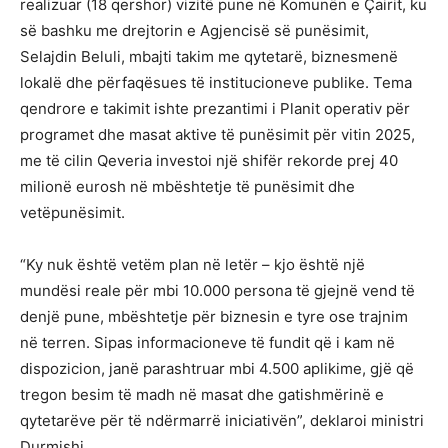
realizuar (18 qershor) vizitë pune në Komunën e Çairit, ku
së bashku me drejtorin e Agjencisë së punësimit,
Selajdin Beluli, mbajti takim me qytetarë, biznesmenë
lokalë dhe përfaqësues të institucioneve publike. Tema
qendrore e takimit ishte prezantimi i Planit operativ për
programet dhe masat aktive të punësimit për vitin 2025,
me të cilin Qeveria investoi një shifër rekorde prej 40
milionë eurosh në mbështetje të punësimit dhe
vetëpunësimit.
“Ky nuk është vetëm plan në letër – kjo është një
mundësi reale për mbi 10.000 persona të gjejnë vend të
denjë pune, mbështetje për biznesin e tyre ose trajnim
në terren. Sipas informacioneve të fundit që i kam në
dispozicion, janë parashtruar mbi 4.500 aplikime, gjë që
tregon besim të madh në masat dhe gatishmërinë e
qytetarëve për të ndërmarrë iniciativën”, deklaroi ministri
Durmishi.