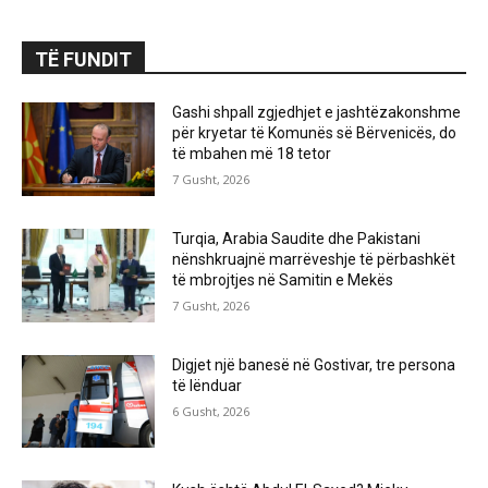
TË FUNDIT
Gashi shpall zgjedhjet e jashtëzakonshme
për kryetar të Komunës së Bërvenicës, do
të mbahen më 18 tetor
7 Gusht, 2026
Turqia, Arabia Saudite dhe Pakistani
nënshkruajnë marrëveshje të përbashkët
të mbrojtjes në Samitin e Mekës
7 Gusht, 2026
Digjet një banesë në Gostivar, tre persona
të lënduar
6 Gusht, 2026