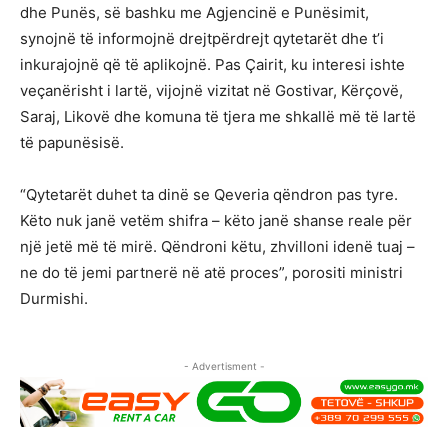
dhe Punës, së bashku me Agjencinë e Punësimit,
synojnë të informojnë drejtpërdrejt qytetarët dhe t’i
inkurajojnë që të aplikojnë. Pas Çairit, ku interesi ishte
veçanërisht i lartë, vijojnë vizitat në Gostivar, Kërçovë,
Saraj, Likovë dhe komuna të tjera me shkallë më të lartë
të papunësisë.
“Qytetarët duhet ta dinë se Qeveria qëndron pas tyre.
Këto nuk janë vetëm shifra – këto janë shanse reale për
një jetë më të mirë. Qëndroni këtu, zhvilloni idenë tuaj –
ne do të jemi partnerë në atë proces”, porositi ministri
Durmishi.
- Advertisment -