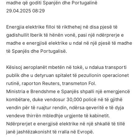
madhe që goditi Spanjën dhe Portugalinë
29.04.2025 08:29
Energjia elektrike filloi të rikthehej në disa pjesë të
gadishullit Iberik të hënën vonë, pasi një ndërprerje e
madhe e energjisë elektrike u ndal në një pjesë të madhe
të Spanjës dhe Portugalisë.
Kësisoj aeroplanët mbetën në tokë, u ndalua transporti
publik dhe u detyruan spitalet të pezullonin operacionet
rutinë, raporton Reuters, transmeton Fol.
Ministria e Brendshme e Spanjës shpalli një emergjencë
kombëtare, duke vendosur 30,000 policë në të gjithë
vendin për të ruajtur rendin, ndërsa qeveritë e të dyja
vendeve thirrën mbledhje urgjente të kabinetit.
Ndërprerjet e energjisë elektrike në një shkallë të tillë
janë jashtëzakonisht të rralla në Evropë.