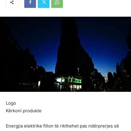
Logo
Kërkoni produkte
Energjia elektrike fillon të rikthehet pas ndërprerjes së