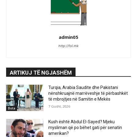
admin05
http://fol.mk
ARTIKUJ TË NGJASHËM
Turqia, Arabia Saudite dhe Pakistani
nënshkruajnë marrëveshje të përbashkët
të mbrojtjes në Samitin e Mekës
7 Gusht, 2026
Bota
Kush është Abdul El-Sayed? Mjeku
mysliman që po bëhet gati për senatin
amerikan?