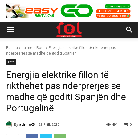
Ballina
Lajme
Bota
Energjia elektrike fillon të rikthehet pas
ndërprerjes së madhe që goditi Spanjën...
Bota
Energjia elektrike fillon të
rikthehet pas ndërprerjes së
madhe që goditi Spanjën dhe
Portugalinë
By
admin05
29 Prill, 2025
491
0