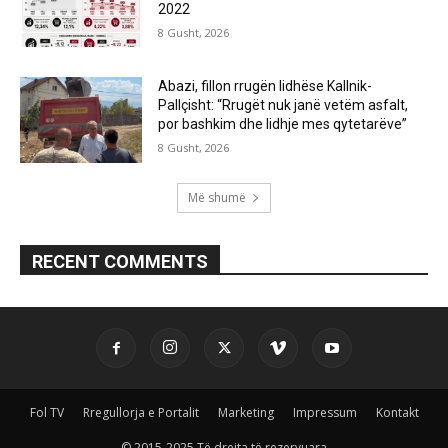
2022
8 Gusht, 2026
Abazi, fillon rrugën lidhëse Kallnik-
Pallçisht: “Rrugët nuk janë vetëm asfalt,
por bashkim dhe lidhje mes qytetarëve”
8 Gusht, 2026
Më shumë
RECENT COMMENTS
Fol TV
Rregullorja e Portalit
Marketing
Impressum
Kontakt
© 2015-2025 Të drejta të rezervuara