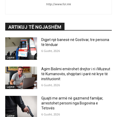
http://www.fol.mk
ARTIKUJ TË NGJASHËM
Digjet një banesë në Gostivar, tre persona
të lënduar
6 Gusht, 2026
Lajme
Agim Bislimi emërohet drejtor i ri i Muzeut
të Kumanovës, shqiptari i parë në krye të
institucionit
6 Gusht, 2026
Lajme
Gjuajti me armë në gazmend familjar,
arrestohet personi nga Bogovina e
Tetovës
6 Gusht, 2026
Lajme