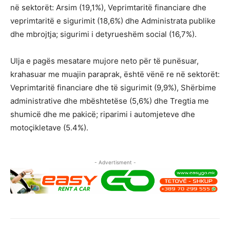
në sektorët: Arsim (19,1%), Veprimtaritë financiare dhe
veprimtaritë e sigurimit (18,6%) dhe Administrata publike
dhe mbrojtja; sigurimi i detyrueshëm social (16,7%).
Ulja e pagës mesatare mujore neto për të punësuar,
krahasuar me muajin paraprak, është vënë re në sektorët:
Veprimtaritë financiare dhe të sigurimit (9,9%), Shërbime
administrative dhe mbështetëse (5,6%) dhe Tregtia me
shumicë dhe me pakicë; riparimi i automjeteve dhe
motoçikletave (5.4%).
- Advertisment -