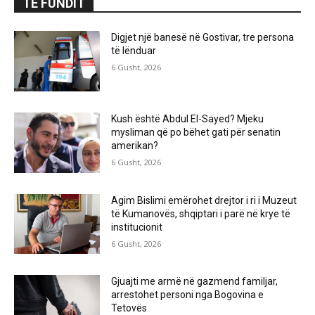
TË FUNDIT
Digjet një banesë në Gostivar, tre persona
të lënduar
6 Gusht, 2026
Kush është Abdul El-Sayed? Mjeku
mysliman që po bëhet gati për senatin
amerikan?
6 Gusht, 2026
Agim Bislimi emërohet drejtor i ri i Muzeut
të Kumanovës, shqiptari i parë në krye të
institucionit
6 Gusht, 2026
Gjuajti me armë në gazmend familjar,
arrestohet personi nga Bogovina e
Tetovës