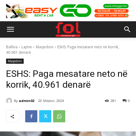
Ballina
Lajme
Maqedoni
ESHS: Paga mesatare neto në korrik,
40.961 denarë
Maqedoni
ESHS: Paga mesatare neto në
korrik, 40.961 denarë
By
admin02
20 Shtator, 2024
281
0