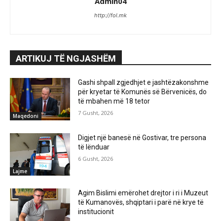
Admin04
http://fol.mk
ARTIKUJ TË NGJASHËM
Gashi shpall zgjedhjet e jashtëzakonshme
për kryetar të Komunës së Bërvenicës, do
të mbahen më 18 tetor
7 Gusht, 2026
Maqedoni
Digjet një banesë në Gostivar, tre persona
të lënduar
6 Gusht, 2026
Lajme
Agim Bislimi emërohet drejtor i ri i Muzeut
të Kumanovës, shqiptari i parë në krye të
institucionit