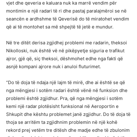
vjet dhe qeveria e kaluara nuk ka marrë vendim për
montimin e një radari të ri dhe pastaj paralajmëroi se në
seancën e ardhshme të Qeverisë do të miratohet vendim
që ai të montohet sa më shpejtë të jetë e mundur.
Në tre ditët derisa zgjidhej problemi me radarin, theksoi
Nikolloski, nuk është vë në pikëpyetje siguria e trafikut
ajror, gjë që, siç theksoi, dëshmohet edhe nga fakti që
asnjë kompani ajrore nuk i anuloi fluturimet.
“Do të doja të ndaja një lajm të mirë, dhe ai është se që
nga mëngjesi i sotëm radari është vënë në funksion dhe
problemi është zgjidhur. Pra, që nga mëngjesi i sotëm
kemi një radar plotësisht funksional në Aeroportin e
Shkupit dhe kështu problemet janë zgjidhur. Do të doja të
thoja se arritëm ta zgjidhnim problemin në një kohë
rekord prej vetëm tre ditësh dhe madje edhe të zbulonim