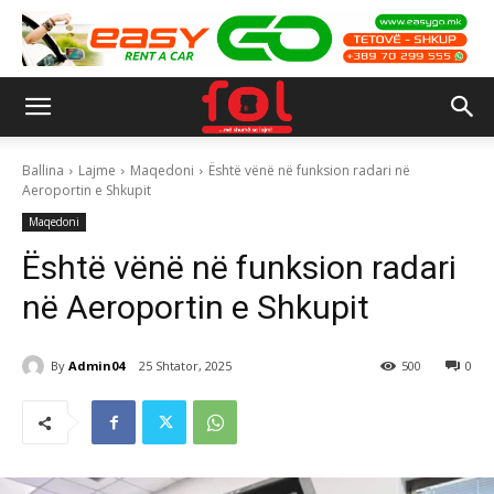
Ballina
Lajme
Maqedoni
Është vënë në funksion radari në
Aeroportin e Shkupit
Maqedoni
Është vënë në funksion radari
në Aeroportin e Shkupit
By
Admin04
25 Shtator, 2025
500
0