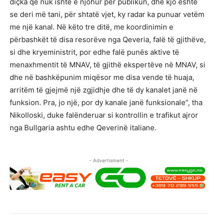
diçka që nuk ishte e njohur për publikun, dhe kjo është
se deri më tani, për shtatë vjet, ky radar ka punuar vetëm
me një kanal. Në këto tre ditë, me koordinimin e
përbashkët të disa resorëve nga Qeveria, falë të gjithëve,
si dhe kryeministrit, por edhe falë punës aktive të
menaxhmentit të MNAV, të gjithë ekspertëve në MNAV, si
dhe në bashkëpunim miqësor me disa vende të huaja,
arritëm të gjejmë një zgjidhje dhe të dy kanalet janë në
funksion. Pra, jo një, por dy kanale janë funksionale”, tha
Nikolloski, duke falënderuar si kontrollin e trafikut ajror
nga Bullgaria ashtu edhe Qeverinë italiane.
- Advertisment -