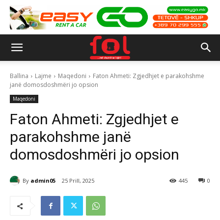
Ballina
Lajme
Maqedoni
Faton Ahmeti: Zgjedhjet e parakohshme
janë domosdoshmëri jo opsion
Maqedoni
Faton Ahmeti: Zgjedhjet e
parakohshme janë
domosdoshmëri jo opsion
By
admin05
25 Prill, 2025
445
0