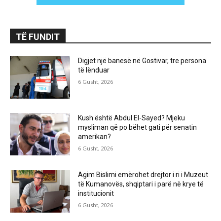
TË FUNDIT
Digjet një banesë në Gostivar, tre persona
të lënduar
6 Gusht, 2026
Kush është Abdul El-Sayed? Mjeku
mysliman që po bëhet gati për senatin
amerikan?
6 Gusht, 2026
Agim Bislimi emërohet drejtor i ri i Muzeut
të Kumanovës, shqiptari i parë në krye të
institucionit
6 Gusht, 2026