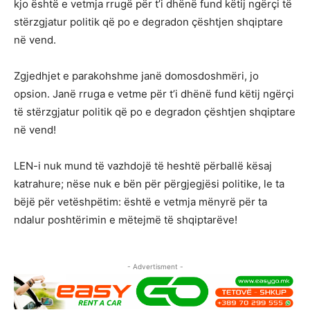
kjo është e vetmja rrugë për t’i dhënë fund këtij ngërçi të
stërzgjatur politik që po e degradon çështjen shqiptare
në vend.
Zgjedhjet e parakohshme janë domosdoshmëri, jo
opsion. Janë rruga e vetme për t’i dhënë fund këtij ngërçi
të stërzgjatur politik që po e degradon çështjen shqiptare
në vend!
LEN-i nuk mund të vazhdojë të heshtë përballë kësaj
katrahure; nëse nuk e bën për përgjegjësi politike, le ta
bëjë për vetëshpëtim: është e vetmja mënyrë për ta
ndalur poshtërimin e mëtejmë të shqiptarëve!
- Advertisment -