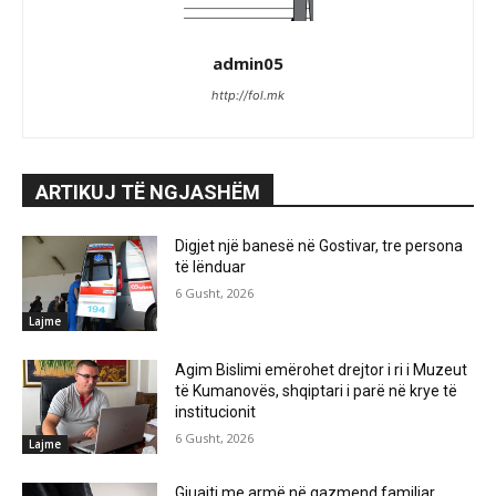
admin05
http://fol.mk
ARTIKUJ TË NGJASHËM
Digjet një banesë në Gostivar, tre persona
të lënduar
6 Gusht, 2026
Lajme
Agim Bislimi emërohet drejtor i ri i Muzeut
të Kumanovës, shqiptari i parë në krye të
institucionit
6 Gusht, 2026
Lajme
Gjuajti me armë në gazmend familjar,