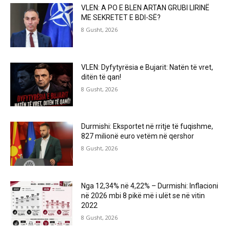
VLEN: A PO E BLEN ARTAN GRUBI LIRINË
ME SEKRETET E BDI-SË?
8 Gusht, 2026
VLEN: Dyfytyrësia e Bujarit: Natën të vret,
ditën të qan!
8 Gusht, 2026
Durmishi: Eksportet në rritje të fuqishme,
827 milionë euro vetëm në qershor
8 Gusht, 2026
Nga 12,34% në 4,22% – Durmishi: Inflacioni
në 2026 mbi 8 pikë më i ulët se në vitin
2022
8 Gusht, 2026