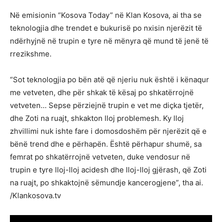
Në emisionin “Kosova Today” në Klan Kosova, ai tha se
teknologjia dhe trendet e bukurisë po nxisin njerëzit të
ndërhyjnë në trupin e tyre në mënyra që mund të jenë të
rrezikshme.
“Sot teknologjia po bën atë që njeriu nuk është i kënaqur
me vetveten, dhe për shkak të kësaj po shkatërrojnë
vetveten… Sepse përziejnë trupin e vet me diçka tjetër,
dhe Zoti na ruajt, shkakton lloj problemesh. Ky lloj
zhvillimi nuk ishte fare i domosdoshëm për njerëzit që e
bënë trend dhe e përhapën. Është përhapur shumë, sa
femrat po shkatërrojnë vetveten, duke vendosur në
trupin e tyre lloj-lloj acidesh dhe lloj-lloj gjërash, që Zoti
na ruajt, po shkaktojnë sëmundje kancerogjene”, tha ai.
/Klankosova.tv