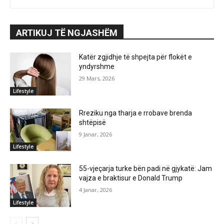
ARTIKUJ TË NGJASHËM
Katër zgjidhje të shpejta për flokët e
yndyrshme
29 Mars, 2026
Lifestyle
Rreziku nga tharja e rrobave brenda
shtëpisë
9 Janar, 2026
Lifestyle
55-vjeçarja turke bën padi në gjykatë: Jam
vajza e braktisur e Donald Trump
4 Janar, 2026
Lifestyle