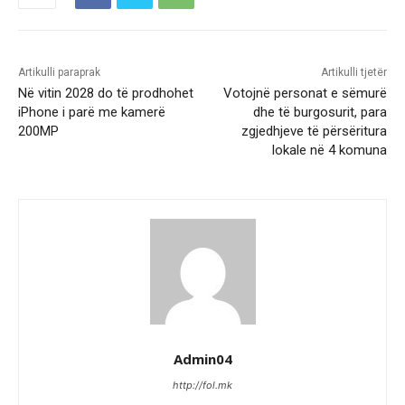
Artikulli paraprak
Artikulli tjetër
Në vitin 2028 do të prodhohet
Votojnë personat e sëmurë
iPhone i parë me kamerë
dhe të burgosurit, para
200MP
zgjedhjeve të përsëritura
lokale në 4 komuna
Admin04
http://fol.mk