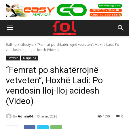
Ballina
Lifestyle
“Femrat po shkatërrojnë vetveten”, Hoxhë Ladi: Po
vendosin lloj-lloj acidesh (Video)
Lifestyle
Magazina
“Femrat po shkatërrojnë
vetveten”, Hoxhë Ladi: Po
vendosin lloj-lloj acidesh
(Video)
By
Admin04
10 Janar, 2026
1779
0