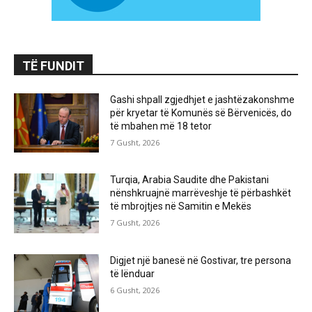
TË FUNDIT
Gashi shpall zgjedhjet e jashtëzakonshme
për kryetar të Komunës së Bërvenicës, do
të mbahen më 18 tetor
7 Gusht, 2026
Turqia, Arabia Saudite dhe Pakistani
nënshkruajnë marrëveshje të përbashkët
të mbrojtjes në Samitin e Mekës
7 Gusht, 2026
Digjet një banesë në Gostivar, tre persona
të lënduar
6 Gusht, 2026