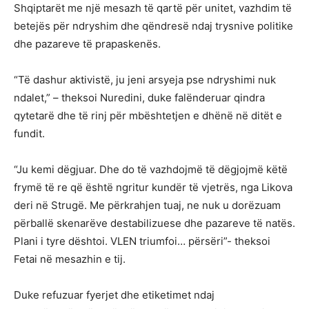
Shqiptarët me një mesazh të qartë për unitet, vazhdim të
betejës për ndryshim dhe qëndresë ndaj trysnive politike
dhe pazareve të prapaskenës.
“Të dashur aktivistë, ju jeni arsyeja pse ndryshimi nuk
ndalet,” – theksoi Nuredini, duke falënderuar qindra
qytetarë dhe të rinj për mbështetjen e dhënë në ditët e
fundit.
“Ju kemi dëgjuar. Dhe do të vazhdojmë të dëgjojmë këtë
frymë të re që është ngritur kundër të vjetrës, nga Likova
deri në Strugë. Me përkrahjen tuaj, ne nuk u dorëzuam
përballë skenarëve destabilizuese dhe pazareve të natës.
Plani i tyre dështoi. VLEN triumfoi… përsëri”- theksoi
Fetai në mesazhin e tij.
Duke refuzuar fyerjet dhe etiketimet ndaj