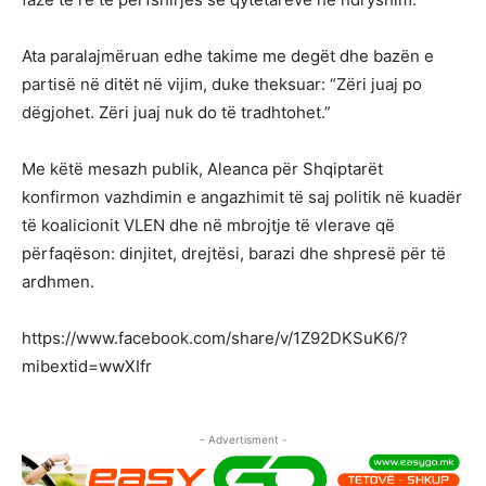
Ata paralajmëruan edhe takime me degët dhe bazën e
partisë në ditët në vijim, duke theksuar: “Zëri juaj po
dëgjohet. Zëri juaj nuk do të tradhtohet.”
Me këtë mesazh publik, Aleanca për Shqiptarët
konfirmon vazhdimin e angazhimit të saj politik në kuadër
të koalicionit VLEN dhe në mbrojtje të vlerave që
përfaqëson: dinjitet, drejtësi, barazi dhe shpresë për të
ardhmen.
https://www.facebook.com/share/v/1Z92DKSuK6/?
mibextid=wwXIfr
- Advertisment -