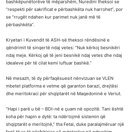
bashkëpunëtorëve të mëparshëm, Nuredini theksoi se
“respekti për sakrificat e përbashkëta nuk harrohet”, por
se “rrugët ndahen kur parimet nuk janë më të
përbashkëta”.
Kryetari i Kuvendit të ASH-së theksoi rëndësinë e
qëndrimit të sinqertë ndaj vetes: “Nuk kërkoj besnikëri
ndaj meje. Kërkoj që të jeni besnikë ndaj vetes dhe ndaj
idealeve për të cilat kemi luftuar bashkë.”
Në mesazh, të dy përfaqësuesit nënvizuan se VLEN
mbetet platforma e vetme që garanton barazi, drejtësi
dhe meritokraci për shqiptarët në Maqedoninë e Veriut.
“Hapi i parë u bë – BDI-në e çuam në opozitë. Tani është
koha për hapin e dytë: ta ndërtojmë sistemin që
shqiptarët e meritojnë,” tha Fetai, duke paralajmëruar një
fazë të re të përfshirjes së qytetarëve në ndryshim.