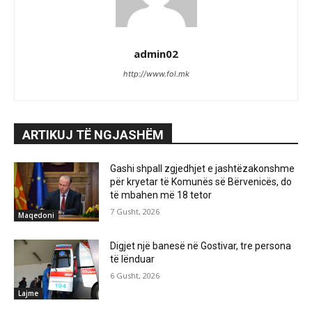
admin02
http://www.fol.mk
ARTIKUJ TË NGJASHËM
Gashi shpall zgjedhjet e jashtëzakonshme
për kryetar të Komunës së Bërvenicës, do
të mbahen më 18 tetor
7 Gusht, 2026
Maqedoni
Digjet një banesë në Gostivar, tre persona
të lënduar
6 Gusht, 2026
Lajme