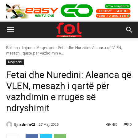
Ballina
Lajme
Maqedoni
Fetai dhe Nuredini: Aleanca që VLEN,
mesazh i qartë për vazhdimin e...
Maqedoni
Fetai dhe Nuredini: Aleanca që
VLEN, mesazh i qartë për
vazhdimin e rrugës së
ndryshimit
By
admin02
27 Maj, 2025
480
0