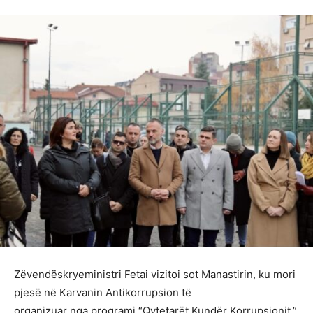
Zëvendëskryeministri Fetai vizitoi sot Manastirin, ku mori
pjesë në Karvanin Antikorrupsion të
organizuar nga programi “Qytetarët Kundër Korrupsionit,”