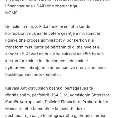
i financuar nga USAID dhe zbatuar nga
MCMS.
Në fjalimin e tij, z. Fetai theksoi se lufta kundër
korrupsionit nuk është vetëm çështje e miratimit të
ligjeve dhe proces administrativ, por kërkon një
transformim kulturor që përfshin të gjitha nivelet e
shoqërisë. Ai vuri në dukje se suksesi në këtë betejë
kërkon forcimin e institucioneve, edukimin e
qytetarëve, mbrojtjen e denoncuesve dhe vazhdimin e
bashkëpunimit ndërkombëtar.
Karvani Antikorrupsion bashkoi përfaqësues të
rëndësishëm, përfshirë USAID-in, Komisionin Shtetëror
Kundër Korrupsionit, Policinë Financiare, Prokurorinë e
Manastirit dhe Komunën e Manastirit, duke
dëshmuar një qasje të integruar dhe gjithëpërfshirëse