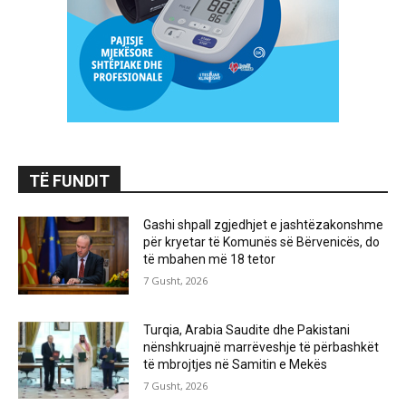
TË FUNDIT
Gashi shpall zgjedhjet e jashtëzakonshme
për kryetar të Komunës së Bërvenicës, do
të mbahen më 18 tetor
7 Gusht, 2026
Turqia, Arabia Saudite dhe Pakistani
nënshkruajnë marrëveshje të përbashkët
të mbrojtjes në Samitin e Mekës
7 Gusht, 2026