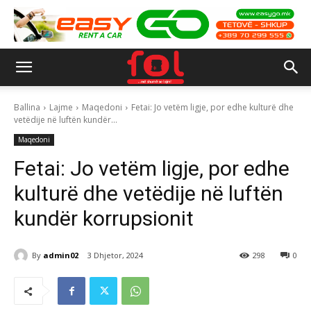
Ballina
Lajme
Maqedoni
Fetai: Jo vetëm ligje, por edhe kulturë dhe
vetëdije në luftën kundër...
Maqedoni
Fetai: Jo vetëm ligje, por edhe
kulturë dhe vetëdije në luftën
kundër korrupsionit
By
admin02
3 Dhjetor, 2024
298
0