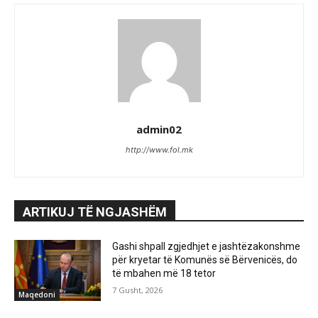
admin02
http://www.fol.mk
ARTIKUJ TË NGJASHËM
Gashi shpall zgjedhjet e jashtëzakonshme
për kryetar të Komunës së Bërvenicës, do
të mbahen më 18 tetor
7 Gusht, 2026
Maqedoni